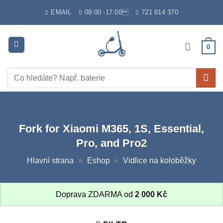
Skip
EMAIL
09:00 -17:00
721 814 370
to
content
0
Hledat:
Fork for Xiaomi M365, 1S, Essential,
Pro, and Pro2
Hlavní strana
»
Eshop
»
Vidlice na koloběžky
Doprava ZDARMA od
2 000
Kč