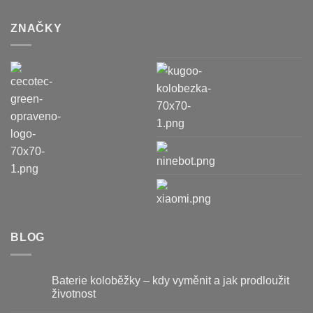
ZNAČKY
BLOG
Baterie koloběžky – kdy vyměnit a jak prodloužit
životnost
Žádné