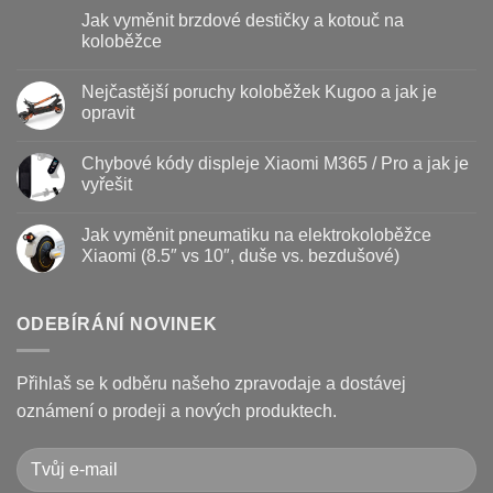
komentáře
Jak vyměnit brzdové destičky a kotouč na
u
textu
koloběžce
s
názvem
Žádné
Baterie
komentáře
Nejčastější poruchy koloběžek Kugoo a jak je
koloběžky
u
–
textu
opravit
kdy
s
vyměnit
názvem
Žádné
a
Jak
komentáře
Chybové kódy displeje Xiaomi M365 / Pro a jak je
jak
vyměnit
u
prodloužit
brzdové
textu
vyřešit
životnost
destičky
s
a
názvem
Žádné
kotouč
Nejčastější
komentáře
Jak vyměnit pneumatiku na elektrokoloběžce
na
poruchy
u
koloběžce
koloběžek
textu
Xiaomi (8.5″ vs 10″, duše vs. bezdušové)
Kugoo
s
a
názvem
Žádné
jak
Chybové
komentáře
je
kódy
u
opravit
displeje
textu
ODEBÍRÁNÍ NOVINEK
Xiaomi
s
M365
názvem
/
Jak
Pro
vyměnit
Přihlaš se k odběru našeho zpravodaje a dostávej
a
pneumatiku
jak
na
oznámení o prodeji a nových produktech.
je
elektrokoloběžce
vyřešit
Xiaomi
(8.5″
vs
10″,
duše