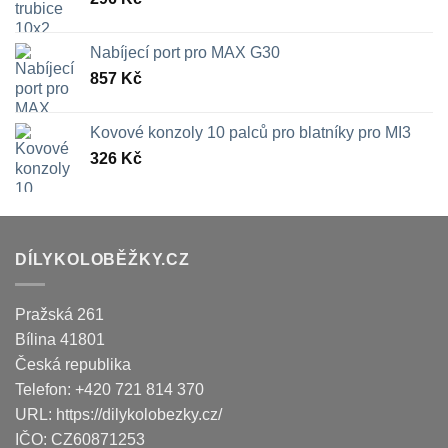
Nabíjecí port pro MAX G30
857
Kč
Kovové konzoly 10 palců pro blatníky pro MI3
326
Kč
DÍLYKOLOBĚŽKY.CZ
Pražská 261
Bílina
41801
Česká republika
Telefon:
+420 721 814 370
URL:
https://dilykolobezky.cz/
IČO:
CZ60871253