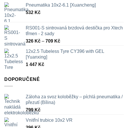
Pneumatika 10x2-6.1 [Xuancheng]
532
Kč
RS001-S sintrovaná brzdová destička pro Xtech
třmen - 2 sady
Rozpětí
326
Kč
–
709
Kč
cen:
12x2.5 Tubeless Tyre CY396 with GEL
326 Kč
[Yuanxing]
až
1 447
Kč
709 Kč
DOPORUČENÉ
Záloha za svoz koloběžky – píchlá pneumatika /
přezutí (Bílina)
799
Kč
Vnitřní trubice 10x2 VR
296
Kč