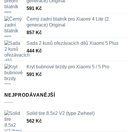
generace) Original
591
Kč
Černý zadní blatník pro Xiaomi 4 Lite (2.
generace) Original
857
Kč
Sada 2 kusů ořezávacích dílů Xiaomi 5 Plus
444
Kč
Kryt bubnové brzdy pro Xiaomi 5 / 5 Pro
591
Kč
NEJPRODÁVANĚJŠÍ
Solid tire 8.5x2 V2 (type Zwheel)
562
Kč