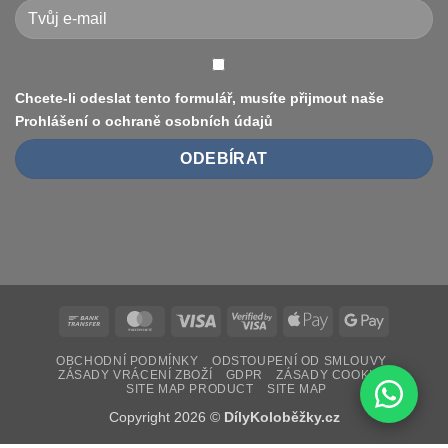
vs
10″,
duše
vs.
bezdušové)
Chcete-li odeslat tento formulář, musíte přijmout naše
Prohlášení o ochraně osobních údajů
Bank
MasterCard
Visa
Visa
Apple
Google
Transfer
2
Pay
Pay
OBCHODNÍ PODMÍNKY
ODSTOUPENÍ OD SMLOUVY
ZÁSADY VRÁCENÍ ZBOŽÍ
GDPR
ZÁSADY COOKIES
SITE MAP PRODUCT
SITE MAP
Copyright 2026 ©
DílyKoloběžky.cz