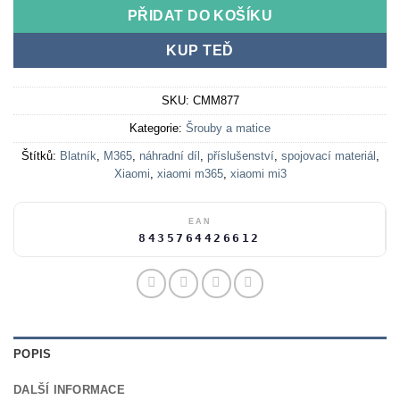
PŘIDAT DO KOŠÍKU
KUP TEĎ
SKU:
CMM877
Kategorie:
Šrouby a matice
Štítků:
Blatník
,
M365
,
náhradní díl
,
příslušenství
,
spojovací materiál
,
Xiaomi
,
xiaomi m365
,
xiaomi mi3
EAN
8435764426612
POPIS
DALŠÍ INFORMACE