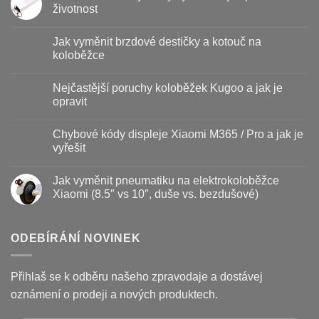
životnost
Žádné
komentáře
Jak vyměnit brzdové destičky a kotouč na
u
textu
koloběžce
s
názvem
Žádné
Baterie
komentáře
Nejčastější poruchy koloběžek Kugoo a jak je
koloběžky
u
–
textu
opravit
kdy
s
vyměnit
názvem
Žádné
a
Jak
komentáře
Chybové kódy displeje Xiaomi M365 / Pro a jak je
jak
vyměnit
u
prodloužit
brzdové
textu
vyřešit
životnost
destičky
s
a
názvem
Žádné
kotouč
Nejčastější
komentáře
Jak vyměnit pneumatiku na elektrokoloběžce
na
poruchy
u
koloběžce
koloběžek
textu
Xiaomi (8.5″ vs 10″, duše vs. bezdušové)
Kugoo
s
a
názvem
Žádné
jak
Chybové
komentáře
je
kódy
u
opravit
displeje
textu
ODEBÍRÁNÍ NOVINEK
Xiaomi
s
M365
názvem
/
Jak
Pro
vyměnit
Přihlaš se k odběru našeho zpravodaje a dostávej
a
pneumatiku
jak
na
oznámení o prodeji a nových produktech.
je
elektrokoloběžce
vyřešit
Xiaomi
(8.5″