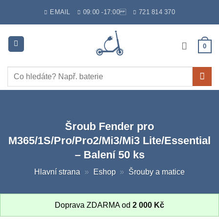
Skip
EMAIL
09:00 -17:00
721 814 370
to
content
0
Hledat:
Šroub Fender pro
M365/1S/Pro/Pro2/Mi3/Mi3 Lite/Essential
– Balení 50 ks
Hlavní strana
»
Eshop
»
Šrouby a matice
Doprava ZDARMA od
2 000
Kč