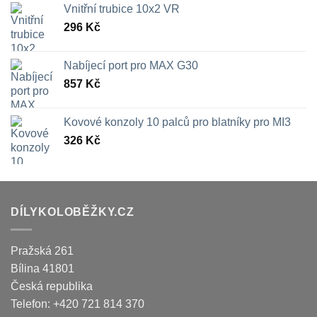
Vnitřní trubice 10x2 VR
296
Kč
Nabíjecí port pro MAX G30
857
Kč
Kovové konzoly 10 palců pro blatníky pro MI3
326
Kč
DÍLYKOLOBĚŽKY.CZ
Pražská 261
Bílina
41801
Česká republika
Telefon:
+420 721 814 370