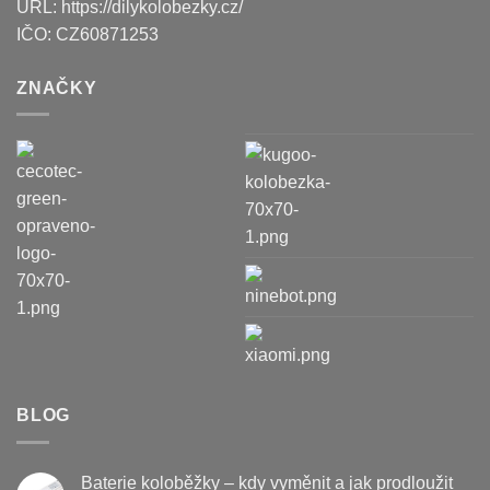
URL:
https://dilykolobezky.cz/
IČO:
CZ60871253
ZNAČKY
BLOG
Baterie koloběžky – kdy vyměnit a jak prodloužit