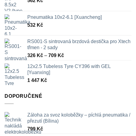
562
Kč
Pneumatika 10x2-6.1 [Xuancheng]
532
Kč
RS001-S sintrovaná brzdová destička pro Xtech
třmen - 2 sady
Rozpětí
326
Kč
–
709
Kč
cen:
12x2.5 Tubeless Tyre CY396 with GEL
326 Kč
[Yuanxing]
až
1 447
Kč
709 Kč
DOPORUČENÉ
Záloha za svoz koloběžky – píchlá pneumatika /
přezutí (Bílina)
799
Kč