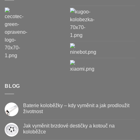
BLOG
Baterie koloběžky – kdy vyměnit a jak prodloužit
životnost
Žádné
komentáře
Jak vyměnit brzdové destičky a kotouč na
u
textu
koloběžce
s
názvem
Žádné