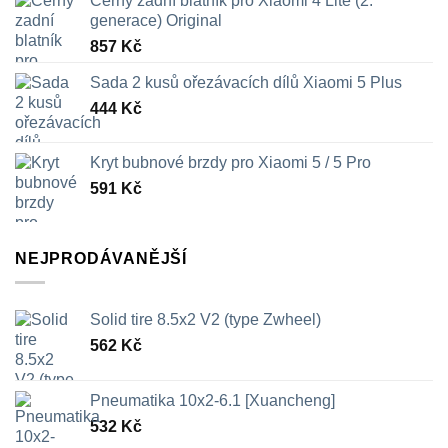
Černý zadní blatník pro Xiaomi 4 Lite (2.
generace) Original
857
Kč
Sada 2 kusů ořezávacích dílů Xiaomi 5 Plus
444
Kč
Kryt bubnové brzdy pro Xiaomi 5 / 5 Pro
591
Kč
NEJPRODÁVANĚJŠÍ
Solid tire 8.5x2 V2 (type Zwheel)
562
Kč
Pneumatika 10x2-6.1 [Xuancheng]
532
Kč