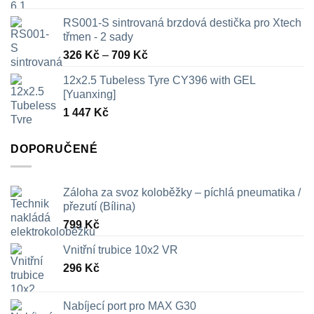
RS001-S sintrovaná brzdová destička pro Xtech
třmen - 2 sady
Rozpětí
326
Kč
–
709
Kč
cen:
12x2.5 Tubeless Tyre CY396 with GEL
326 Kč
[Yuanxing]
až
1 447
Kč
709 Kč
DOPORUČENÉ
Záloha za svoz koloběžky – píchlá pneumatika /
přezutí (Bílina)
799
Kč
Vnitřní trubice 10x2 VR
296
Kč
Nabíjecí port pro MAX G30