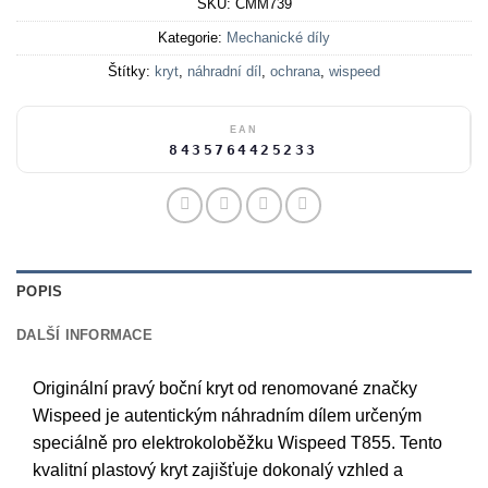
SKU:
CMM739
Kategorie:
Mechanické díly
Štítky:
kryt
,
náhradní díl
,
ochrana
,
wispeed
EAN
8435764425233
POPIS
DALŠÍ INFORMACE
Originální pravý boční kryt od renomované značky
Wispeed je autentickým náhradním dílem určeným
speciálně pro elektrokoloběžku Wispeed T855. Tento
kvalitní plastový kryt zajišťuje dokonalý vzhled a