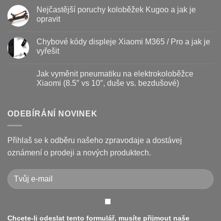
Baterie
komentáře
Nejčastější poruchy koloběžek Kugoo a jak je
koloběžky
u
–
textu
opravit
kdy
s
vyměnit
názvem
Žádné
a
Jak
komentáře
Chybové kódy displeje Xiaomi M365 / Pro a jak je
jak
vyměnit
u
prodloužit
brzdové
textu
vyřešit
životnost
destičky
s
a
názvem
Žádné
kotouč
Nejčastější
komentáře
Jak vyměnit pneumatiku na elektrokoloběžce
na
poruchy
u
koloběžce
koloběžek
textu
Xiaomi (8.5″ vs 10″, duše vs. bezdušové)
Kugoo
s
a
názvem
Žádné
jak
Chybové
komentáře
je
kódy
u
opravit
displeje
textu
ODEBÍRÁNÍ NOVINEK
Xiaomi
s
M365
názvem
/
Jak
Pro
vyměnit
Přihlaš se k odběru našeho zpravodaje a dostávej
a
pneumatiku
jak
na
oznámení o prodeji a nových produktech.
je
elektrokoloběžce
vyřešit
Xiaomi
(8.5″
vs
10″,
duše
vs.
bezdušové)
Chcete-li odeslat tento formulář, musíte přijmout naše