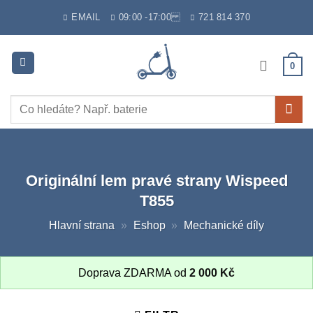
Skip
EMAIL
09:00 -17:00
721 814 370
to
content
0
Hledat:
Originální lem pravé strany Wispeed
T855
Hlavní strana
»
Eshop
»
Mechanické díly
Doprava ZDARMA od
2 000
Kč