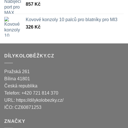
857
Kč
Kovové konzoly 10 palců pro blatníky pro MI3
326
Kč
DÍLYKOLOBĚŽKY.CZ
Pražská 261
Bílina
41801
Česká republika
Telefon:
+420 721 814 370
URL:
https://dilykolobezky.cz/
IČO:
CZ60871253
ZNAČKY