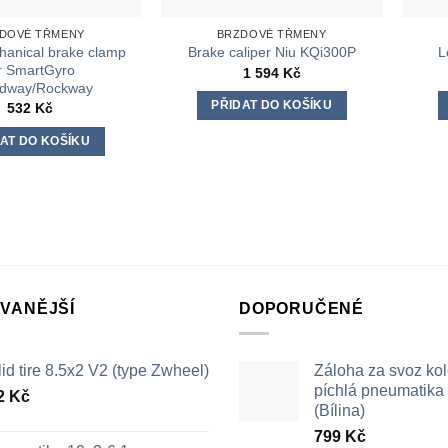
DOVÉ TŘMENY
BRZDOVÉ TŘMENY
hanical brake clamp
Brake caliper Niu KQi300P
L
r SmartGyro
1 594
Kč
dway/Rockway
PŘIDAT DO KOŠÍKU
532
Kč
AT DO KOŠÍKU
VANĚJŠÍ
DOPORUČENÉ
id tire 8.5x2 V2 (type Zwheel)
Záloha za svoz ko
píchlá pneumatika /
2
Kč
(Bílina)
799
Kč