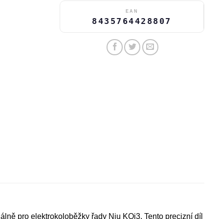
EAN
8435764428807
lně pro elektrokoloběžky řady Niu KQi3. Tento precizní díl