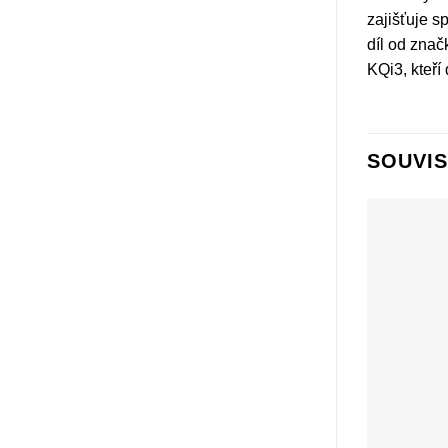
zajišťuje s
díl od znač
KQi3, kteří
SOUVIS