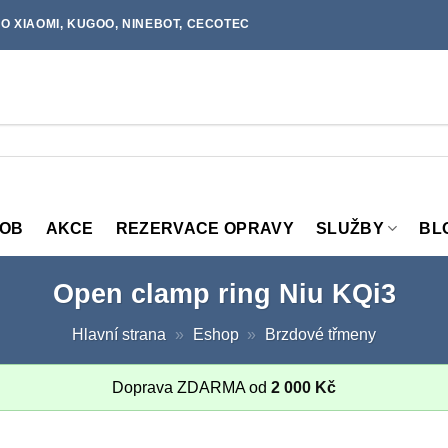
O XIAOMI, KUGOO, NINEBOT, CECOTEC
MOB
AKCE
REZERVACE OPRAVY
SLUŽBY
BL
Open clamp ring Niu KQi3
Hlavní strana
»
Eshop
»
Brzdové třmeny
Doprava ZDARMA od
2 000
Kč