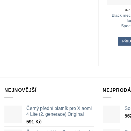
BRZ
Black mec
fo
Spee
PŘID
NEJNOVĚJŠÍ
NEJPRODÁ
Černý přední blatník pro Xiaomi
Sol
4 Lite (2. generace) Original
56
591
Kč