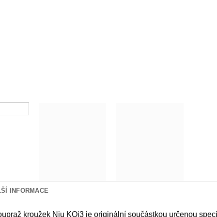
LŠÍ INFORMACE
upraž kroužek Niu KQi3 je originální součástkou určenou speciá