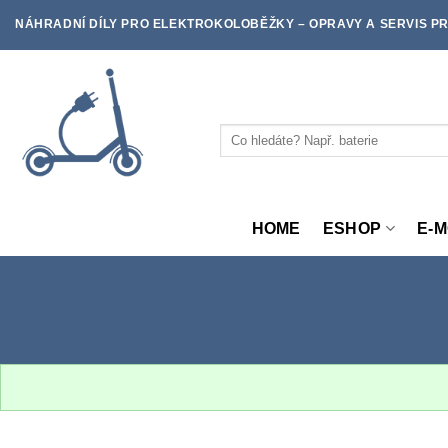
Skip
NÁHRADNÍ DÍLY PRO ELEKTROKOLOBĚŽKY – OPRAVY A SERVIS PR
to
content
Hledat:
HOME
ESHOP
E-