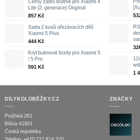
Pn
Černý zadní blatník pro Xiaomi 4
[X
Lite (2. generace) Original
53
857
Kč
RS
Sada 2 kusů ořezávacích dílů
des
Xiaomi 5 Plus
sa
444
Kč
32
Kryt bubnové brzdy pro Xiaomi 5
12
/ 5 Pro
wi
591
Kč
1 
DÍLYKOLOBĚŽKY.CZ
ZNAČKY
Pražská 261
Bílina
41801
Česká republika
Telefon:
+420 721 814 370