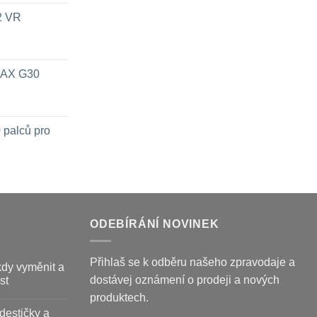
x2 VR
 MAX G30
 palců pro
ODEBÍRÁNÍ NOVINEK
Přihlaš se k odběru našeho zpravodaje a
kdy vyměnit a
dostávej oznámení o prodeji a nových
st
produktech.
destičky a