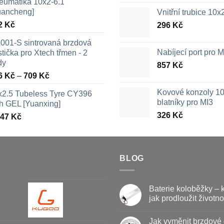
eumatika 10x2-6.1
uancheng]
Vnitřní trubice 10
2
Kč
296
Kč
001-S sintrovaná brzdová
Nabíjecí port pro
tička pro Xtech třmen - 2
dy
857
Kč
Rozpětí
6
Kč
–
709
Kč
cen:
Kovové konzoly 10
x2.5 Tubeless Tyre CY396
326 Kč
blatníky pro MI3
th GEL [Yuanxing]
až
326
Kč
447
Kč
709 Kč
BLOG
Baterie koloběžky – 
jak prodloužit životno
Žádné
komentáře
Jak vyměnit brzdové 
u