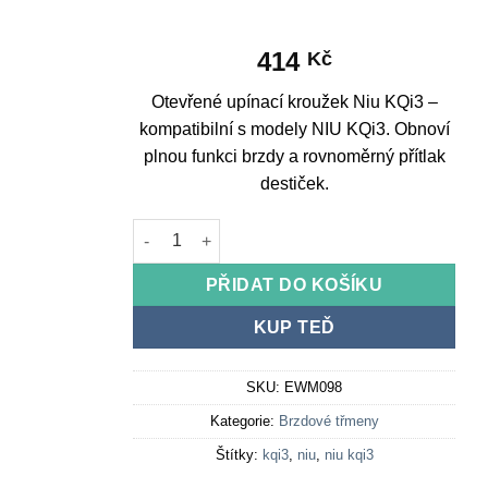
414
Kč
Otevřené upínací kroužek Niu KQi3 –
kompatibilní s modely NIU KQi3. Obnoví
plnou funkci brzdy a rovnoměrný přítlak
destiček.
Open clamp ring Niu KQi3 množství
PŘIDAT DO KOŠÍKU
KUP TEĎ
SKU:
EWM098
Kategorie:
Brzdové třmeny
Štítky:
kqi3
,
niu
,
niu kqi3