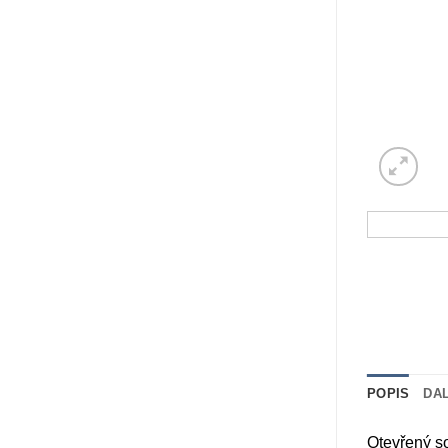
POPIS
DA
Otevřený so