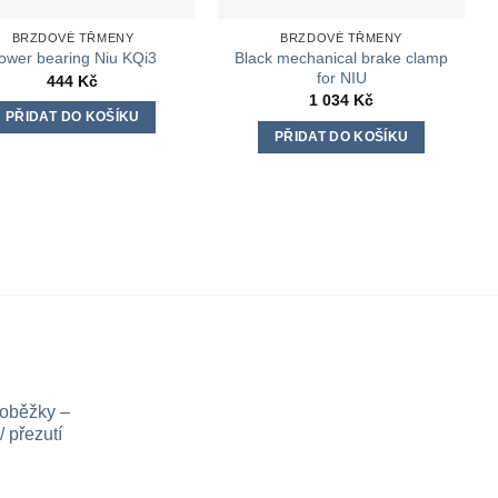
BRZDOVÉ TŘMENY
BRZDOVÉ TŘMENY
Black mechanical brake clamp
ower bearing Niu KQi3
for NIU
444
Kč
1 034
Kč
PŘIDAT DO KOŠÍKU
PŘIDAT DO KOŠÍKU
loběžky –
 přezutí