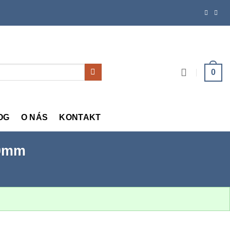
0
OG
O NÁS
KONTAKT
.0mm