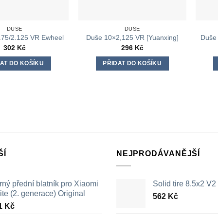
DUŠE
DUŠE
.75/2.125 VR Ewheel
Duše 10×2,125 VR [Yuanxing]
Duše
302
Kč
296
Kč
AT DO KOŠÍKU
PŘIDAT DO KOŠÍKU
ŠÍ
NEJPRODÁVANĚJŠÍ
ný přední blatník pro Xiaomi
Solid tire 8.5x2 V2
ite (2. generace) Original
562
Kč
1
Kč