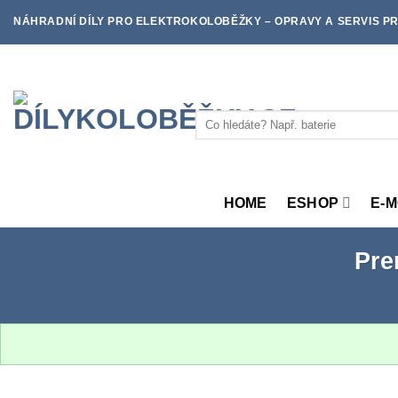
Skip
NÁHRADNÍ DÍLY PRO ELEKTROKOLOBĚŽKY – OPRAVY A SERVIS PR
to
content
Hledat:
HOME
ESHOP
E-
Pre