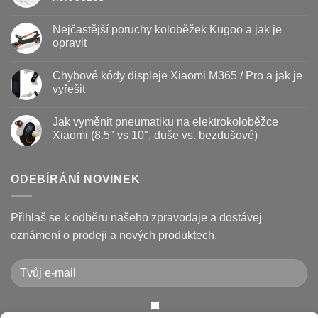
s
názvem
Žádné
Baterie
komentáře
Nejčastější poruchy koloběžek Kugoo a jak je
koloběžky
u
–
textu
opravit
kdy
s
vyměnit
názvem
Žádné
a
Jak
komentáře
Chybové kódy displeje Xiaomi M365 / Pro a jak je
jak
vyměnit
u
prodloužit
brzdové
textu
vyřešit
životnost
destičky
s
a
názvem
Žádné
kotouč
Nejčastější
komentáře
Jak vyměnit pneumatiku na elektrokoloběžce
na
poruchy
u
koloběžce
koloběžek
textu
Xiaomi (8.5″ vs 10″, duše vs. bezdušové)
Kugoo
s
a
názvem
Žádné
jak
Chybové
komentáře
je
kódy
u
opravit
displeje
textu
ODEBÍRÁNÍ NOVINEK
Xiaomi
s
M365
názvem
/
Jak
Pro
vyměnit
Přihlaš se k odběru našeho zpravodaje a dostávej
a
pneumatiku
jak
na
oznámení o prodeji a nových produktech.
je
elektrokoloběžce
vyřešit
Xiaomi
(8.5″
vs
10″,
duše
vs.
bezdušové)