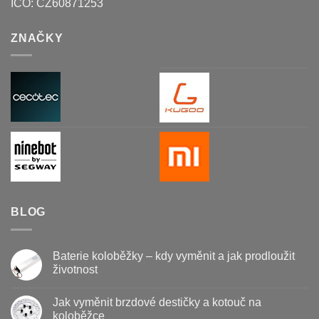
IČO:
CZ60871253
ZNAČKY
BLOG
Baterie koloběžky – kdy vyměnit a jak prodloužit
životnost
Žádné
komentáře
Jak vyměnit brzdové destičky a kotouč na
u
textu
koloběžce