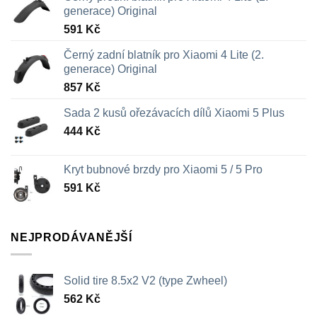
generace) Original
591
Kč
Černý zadní blatník pro Xiaomi 4 Lite (2.
generace) Original
857
Kč
Sada 2 kusů ořezávacích dílů Xiaomi 5 Plus
444
Kč
Kryt bubnové brzdy pro Xiaomi 5 / 5 Pro
591
Kč
NEJPRODÁVANĚJŠÍ
Solid tire 8.5x2 V2 (type Zwheel)
562
Kč