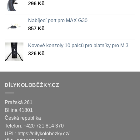
296
Kč
Nabíjecí port pro MAX G30
857
Kč
Kovové konzoly 10 palců pro blatníky pro MI3
326
Kč
DÍLYKOLOBĚŽKY.CZ
Pražská 261
Bílina
41801
Česká republika
Telefon:
+420 721 814 370
URL:
https://dilykolobezky.cz/