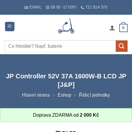
Skip
EMAIL
09:00 -17:00
721 814 370
to
content
0
Hledat:
JP Controller 52V 37A 1600W-B LCD JP
[J&P]
Hlavní strana
»
Eshop
»
Řídicí jednotky
Doprava ZDARMA od
2 000
Kč