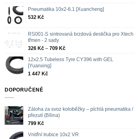
Pneumatika 10x2-6.1 [Xuancheng]
532
Kč
RS001-S sintrovaná brzdová destička pro Xtech
třmen - 2 sady
Rozpětí
326
Kč
–
709
Kč
cen:
12x2.5 Tubeless Tyre CY396 with GEL
326 Kč
[Yuanxing]
až
1 447
Kč
709 Kč
DOPORUČENÉ
Záloha za svoz koloběžky – píchlá pneumatika /
přezutí (Bílina)
799
Kč
Vnitřní trubice 10x2 VR