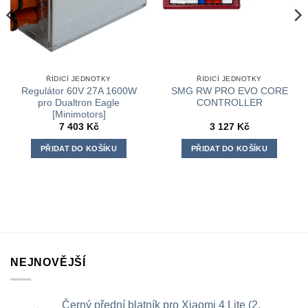
ŘÍDICÍ JEDNOTKY
ŘÍDICÍ JEDNOTKY
Regulátor 60V 27A 1600W
SMG RW PRO EVO CORE
pro Dualtron Eagle
CONTROLLER
[Minimotors]
7 403
Kč
3 127
Kč
PŘIDAT DO KOŠÍKU
PŘIDAT DO KOŠÍKU
NEJNOVĚJŠÍ
Černý přední blatník pro Xiaomi 4 Lite (2.