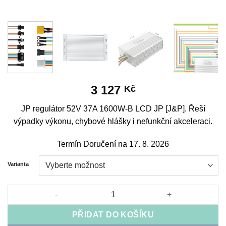
3 127
Kč
JP regulátor 52V 37A 1600W-B LCD JP [J&P]. Řeší
výpadky výkonu, chybové hlášky i nefunkční akceleraci.
Termín Doručení na 17. 8. 2026
Varianta
JP Controller 52V 37A 1600W-B LCD JP [J&P] množství
PŘIDAT DO KOŠÍKU