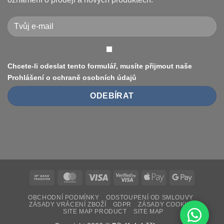
je
elektrokoloběžce
vyřešit
Xiaomi
(8.5″
vs
10″,
duše
vs.
bezdušové)
Chcete-li odeslat tento formulář, musíte přijmout naše
Prohlášení o ochraně osobních údajů
Bank
MasterCard
Visa
Visa
Apple
Google
Transfer
2
Pay
Pay
OBCHODNÍ PODMÍNKY
ODSTOUPENÍ OD SMLOUVY
ZÁSADY VRÁCENÍ ZBOŽÍ
GDPR
ZÁSADY COOKIES
SITE MAP PRODUCT
SITE MAP