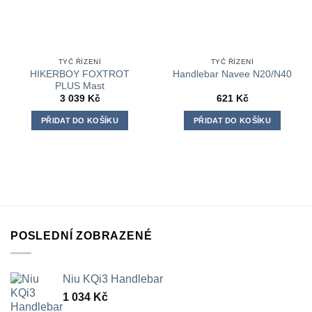
TYČ ŘÍZENÍ
TYČ ŘÍZENÍ
HIKERBOY FOXTROT
Handlebar Navee N20/N40
PLUS Mast
3 039
Kč
621
Kč
PŘIDAT DO KOŠÍKU
PŘIDAT DO KOŠÍKU
POSLEDNÍ ZOBRAZENÉ
Niu KQi3 Handlebar
1 034
Kč