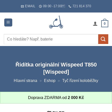
Skip
EMAIL
09:00 -17:00
721 814 370
to
content
0
Hledat:
Řidítka originální Wispeed T850
[Wispeed]
Hlavní strana
»
Eshop
»
Tyč řízení koloběžky
Doprava ZDARMA od
2 000
Kč