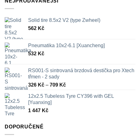
NEJPRODÁVANĚJŠÍ
Solid tire 8.5x2 V2 (type Zwheel)
562
Kč
Pneumatika 10x2-6.1 [Xuancheng]
532
Kč
RS001-S sintrovaná brzdová destička pro Xtech
třmen - 2 sady
Rozpětí
326
Kč
–
709
Kč
cen:
12x2.5 Tubeless Tyre CY396 with GEL
326 Kč
[Yuanxing]
až
1 447
Kč
709 Kč
DOPORUČENÉ