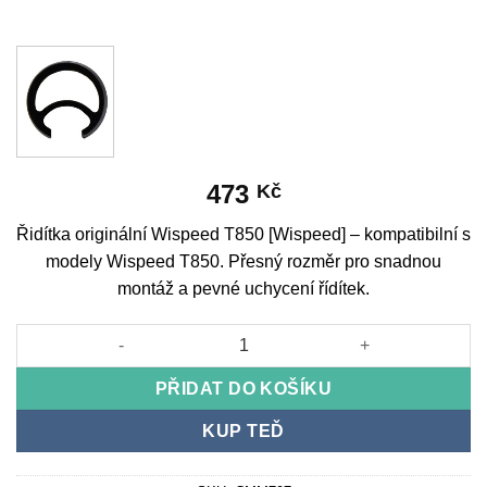
473
Kč
Řidítka originální Wispeed T850 [Wispeed] – kompatibilní s
modely Wispeed T850. Přesný rozměr pro snadnou
montáž a pevné uchycení řídítek.
Řidítka originální Wispeed T850 [Wispeed] množství
PŘIDAT DO KOŠÍKU
KUP TEĎ