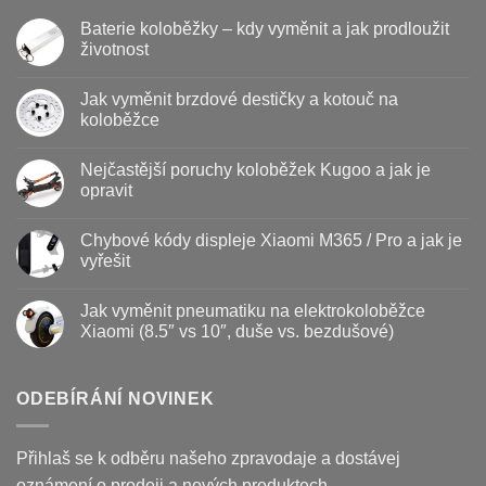
Baterie koloběžky – kdy vyměnit a jak prodloužit
životnost
Žádné
komentáře
Jak vyměnit brzdové destičky a kotouč na
u
textu
koloběžce
s
názvem
Žádné
Baterie
komentáře
Nejčastější poruchy koloběžek Kugoo a jak je
koloběžky
u
–
textu
opravit
kdy
s
vyměnit
názvem
Žádné
a
Jak
komentáře
Chybové kódy displeje Xiaomi M365 / Pro a jak je
jak
vyměnit
u
prodloužit
brzdové
textu
vyřešit
životnost
destičky
s
a
názvem
Žádné
kotouč
Nejčastější
komentáře
Jak vyměnit pneumatiku na elektrokoloběžce
na
poruchy
u
koloběžce
koloběžek
textu
Xiaomi (8.5″ vs 10″, duše vs. bezdušové)
Kugoo
s
a
názvem
Žádné
jak
Chybové
komentáře
je
kódy
u
opravit
displeje
textu
ODEBÍRÁNÍ NOVINEK
Xiaomi
s
M365
názvem
/
Jak
Pro
vyměnit
Přihlaš se k odběru našeho zpravodaje a dostávej
a
pneumatiku
jak
na
oznámení o prodeji a nových produktech.