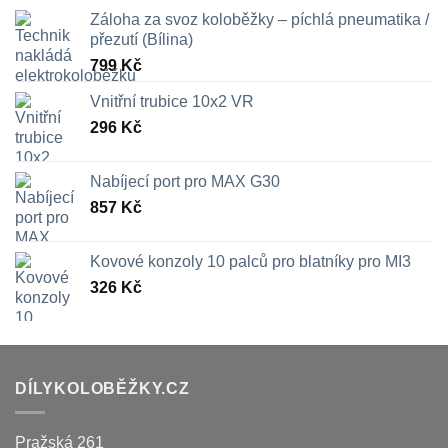
Záloha za svoz koloběžky – píchlá pneumatika /
přezutí (Bílina)
799
Kč
Vnitřní trubice 10x2 VR
296
Kč
Nabíjecí port pro MAX G30
857
Kč
Kovové konzoly 10 palců pro blatníky pro MI3
326
Kč
DÍLYKOLOBĚŽKY.CZ
Pražská 261