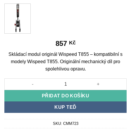
857
Kč
Skládací modul originál Wispeed T855 – kompatibilní s
modely Wispeed T855. Originální mechanický díl pro
spolehlivou opravu.
Skládací modul originál Wispeed T855 množství
PŘIDAT DO KOŠÍKU
KUP TEĎ
SKU:
CMM723