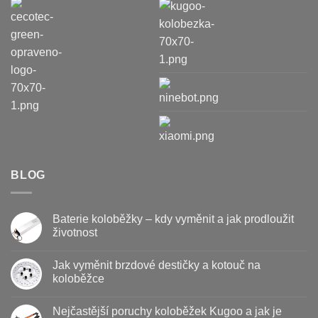
BLOG
Baterie koloběžky – kdy vyměnit a jak prodloužit
životnost
Žádné
komentáře
Jak vyměnit brzdové destičky a kotouč na
u
textu
koloběžce
s
názvem
Žádné
Baterie
komentáře
Nejčastější poruchy koloběžek Kugoo a jak je
koloběžky
u