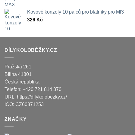
Kovové konzoly 10 palců pro blatníky pro MI3
326
Kč
DÍLYKOLOBĚŽKY.CZ
Pražská 261
Bílina
41801
Česká republika
Telefon:
+420 721 814 370
URL:
https://dilykolobezky.cz/
IČO:
CZ60871253
ZNAČKY