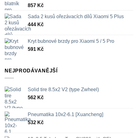
857
Kč
Sada 2 kusů ořezávacích dílů Xiaomi 5 Plus
444
Kč
Kryt bubnové brzdy pro Xiaomi 5 / 5 Pro
591
Kč
NEJPRODÁVANĚJŠÍ
Solid tire 8.5x2 V2 (type Zwheel)
562
Kč
Pneumatika 10x2-6.1 [Xuancheng]
532
Kč