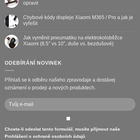
–
textu
opravit
kdy
s
vyměnit
názvem
Žádné
a
Jak
komentáře
Chybové kódy displeje Xiaomi M365 / Pro a jak je
jak
vyměnit
u
prodloužit
brzdové
textu
vyřešit
životnost
destičky
s
a
názvem
Žádné
kotouč
Nejčastější
komentáře
Jak vyměnit pneumatiku na elektrokoloběžce
na
poruchy
u
koloběžce
koloběžek
textu
Xiaomi (8.5″ vs 10″, duše vs. bezdušové)
Kugoo
s
a
názvem
Žádné
jak
Chybové
komentáře
je
kódy
u
opravit
displeje
textu
ODEBÍRÁNÍ NOVINEK
Xiaomi
s
M365
názvem
/
Jak
Pro
vyměnit
Přihlaš se k odběru našeho zpravodaje a dostávej
a
pneumatiku
jak
na
oznámení o prodeji a nových produktech.
je
elektrokoloběžce
vyřešit
Xiaomi
(8.5″
vs
10″,
duše
vs.
bezdušové)
Chcete-li odeslat tento formulář, musíte přijmout naše
Prohlášení o ochraně osobních údajů