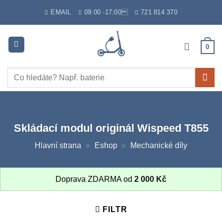
Skip
EMAIL
09:00 -17:00
721 814 370
to
content
0
Hledat:
Skládací modul originál Wispeed T855
Hlavní strana
»
Eshop
»
Mechanické díly
Doprava ZDARMA od
2 000
Kč
FILTR