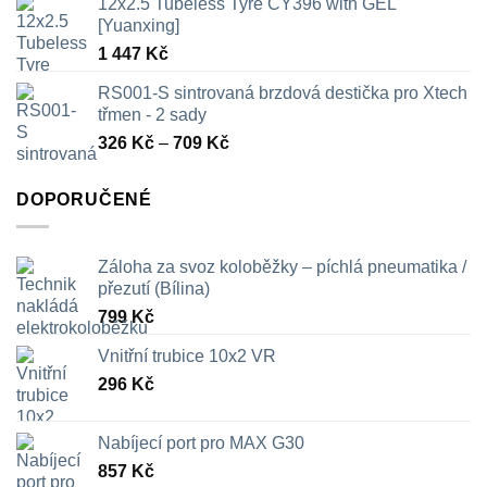
12x2.5 Tubeless Tyre CY396 with GEL
[Yuanxing]
1 447
Kč
RS001-S sintrovaná brzdová destička pro Xtech
třmen - 2 sady
Rozpětí
326
Kč
–
709
Kč
cen:
326 Kč
DOPORUČENÉ
až
709 Kč
Záloha za svoz koloběžky – píchlá pneumatika /
přezutí (Bílina)
799
Kč
Vnitřní trubice 10x2 VR
296
Kč
Nabíjecí port pro MAX G30
857
Kč