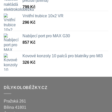
přezutí (Bílina)
799
Kč
Vnitřní trubice 10x2 VR
296
Kč
Nabíjecí port pro MAX G30
857
Kč
Kovové konzoly 10 palců pro blatníky pro MI3
326
Kč
DÍLYKOLOBĚŽKY.CZ
Pražská 261
Bílina
41801