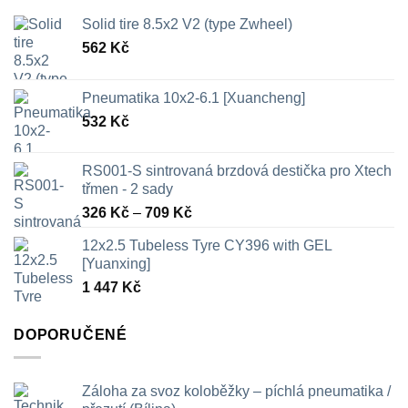
Solid tire 8.5x2 V2 (type Zwheel)
562
Kč
Pneumatika 10x2-6.1 [Xuancheng]
532
Kč
RS001-S sintrovaná brzdová destička pro Xtech
třmen - 2 sady
Rozpětí
326
Kč
–
709
Kč
cen:
12x2.5 Tubeless Tyre CY396 with GEL
326 Kč
[Yuanxing]
až
1 447
Kč
709 Kč
DOPORUČENÉ
Záloha za svoz koloběžky – píchlá pneumatika /