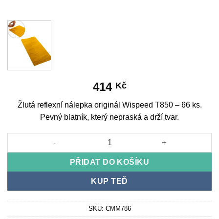
414
Kč
Žlutá reflexní nálepka originál Wispeed T850 – 66 ks.
Pevný blatník, který nepraská a drží tvar.
Žlutá reflexní nálepka originál Wispeed T850 - 66 ks množství
PŘIDAT DO KOŠÍKU
KUP TEĎ
SKU:
CMM786