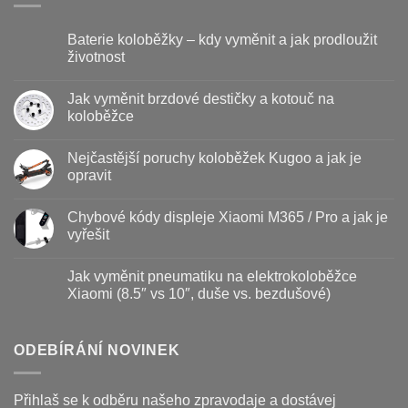
Baterie koloběžky – kdy vyměnit a jak prodloužit
životnost
Žádné
komentáře
Jak vyměnit brzdové destičky a kotouč na
u
textu
koloběžce
s
názvem
Žádné
Baterie
komentáře
Nejčastější poruchy koloběžek Kugoo a jak je
koloběžky
u
–
textu
opravit
kdy
s
vyměnit
názvem
Žádné
a
Jak
komentáře
Chybové kódy displeje Xiaomi M365 / Pro a jak je
jak
vyměnit
u
prodloužit
brzdové
textu
vyřešit
životnost
destičky
s
a
názvem
Žádné
kotouč
Nejčastější
komentáře
Jak vyměnit pneumatiku na elektrokoloběžce
na
poruchy
u
koloběžce
koloběžek
textu
Xiaomi (8.5″ vs 10″, duše vs. bezdušové)
Kugoo
s
a
názvem
Žádné
jak
Chybové
komentáře
je
kódy
u
opravit
displeje
textu
ODEBÍRÁNÍ NOVINEK
Xiaomi
s
M365
názvem
/
Jak
Pro
vyměnit
Přihlaš se k odběru našeho zpravodaje a dostávej
a
pneumatiku