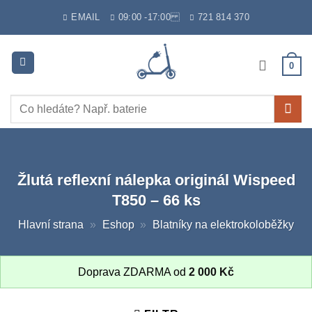
Skip
EMAIL
09:00 -17:00
721 814 370
to
content
0
Hledat:
Žlutá reflexní nálepka originál Wispeed
T850 – 66 ks
Hlavní strana
»
Eshop
»
Blatníky na elektrokoloběžky
Doprava ZDARMA od
2 000
Kč