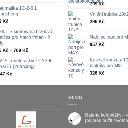
799
Kč
eumatika 10x2-6.1
uancheng]
Vnitřní trubice 10
2
Kč
296
Kč
001-S sintrovaná brzdová
Nabíjecí port pro
tička pro Xtech třmen - 2
dy
857
Kč
Rozpětí
6
Kč
–
709
Kč
cen:
Kovové konzoly 10
x2.5 Tubeless Tyre CY396
326 Kč
blatníky pro MI3
th GEL [Yuanxing]
až
326
Kč
447
Kč
709 Kč
BLOG
Baterie koloběžky – 
jak prodloužit životno
Žádné