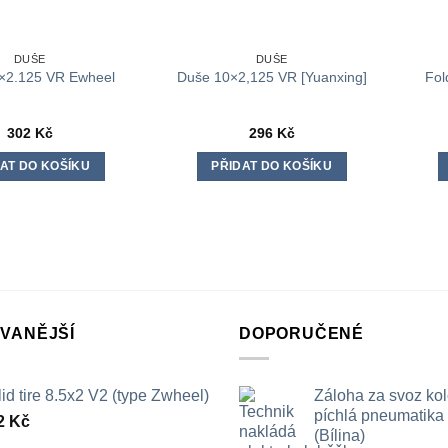
DUŠE
DUŠE
Fol
×2.125 VR Ewheel
Duše 10×2,125 VR [Yuanxing]
302
Kč
296
Kč
AT DO KOŠÍKU
PŘIDAT DO KOŠÍKU
VANĚJŠÍ
DOPORUČENÉ
id tire 8.5x2 V2 (type Zwheel)
Záloha za svoz ko
píchlá pneumatika /
2
Kč
(Bílina)