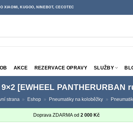
O XIAOMI, KUGOO, NINEBOT, CECOTEC
MOB
AKCE
REZERVACE OPRAVY
SLUŽBY
BL
e 9×2 [EWHEEL PANTHERURBAN run
vní strana
»
Eshop
»
Pneumatiky na koloběžky
»
Pneumatik
Doprava ZDARMA od
2 000
Kč