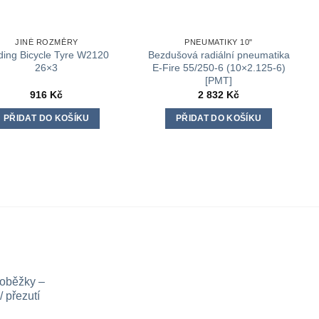
JINÉ ROZMĚRY
PNEUMATIKY 10"
ding Bicycle Tyre W2120
Bezdušová radiální pneumatika
26×3
E-Fire 55/250-6 (10×2.125-6)
[PMT]
916
Kč
2 832
Kč
PŘIDAT DO KOŠÍKU
PŘIDAT DO KOŠÍKU
loběžky –
 přezutí