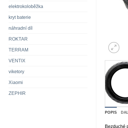
elektrokoloběžka
kryt baterie
náhradní díl
ROKTAR
TERRAM
VENTIX
viketory
Xiaomi
ZEPHIR
POPIS
DA
Bezduché p