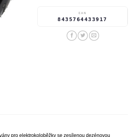
EAN
8435764433917
ány pro elektrokoloběžky se zesílenou dezénovou