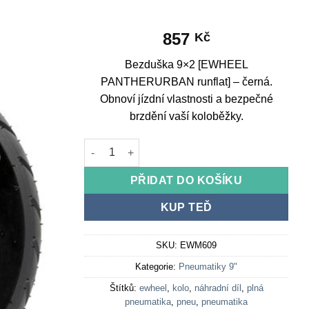
857
Kč
Bezduška 9×2 [EWHEEL
PANTHERURBAN runflat] – černá.
Obnoví jízdní vlastnosti a bezpečné
brzdění vaší koloběžky.
Tubeless Tire 9x2 [EWHEEL PANTHERURBAN runf
PŘIDAT DO KOŠÍKU
KUP TEĎ
SKU:
EWM609
Kategorie:
Pneumatiky 9"
Štítků:
ewheel
,
kolo
,
náhradní díl
,
plná
pneumatika
,
pneu
,
pneumatika