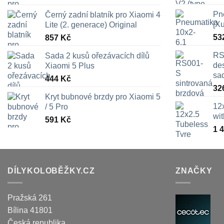
Pn
Černý zadní blatník pro Xiaomi 4
[X
Lite (2. generace) Original
53
857
Kč
RS
Sada 2 kusů ořezávacích dílů
des
Xiaomi 5 Plus
sa
444
Kč
32
Kryt bubnové brzdy pro Xiaomi 5
12
/ 5 Pro
wi
591
Kč
1 
DÍLYKOLOBĚŽKY.CZ
ZNAČKY
Pražská 261
Bílina
41801
Česká republika