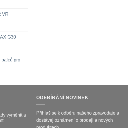
x2 VR
 MAX G30
 palců pro
ODEBÍRÁNÍ NOVINEK
Přihlaš se k odběru našeho zpravodaje a
kdy vyměnit a
dostávej oznámení o prodeji a nových
st
produktech.