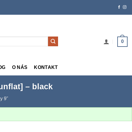
0
OG
O NÁS
KONTAKT
flat] – black
y 9"