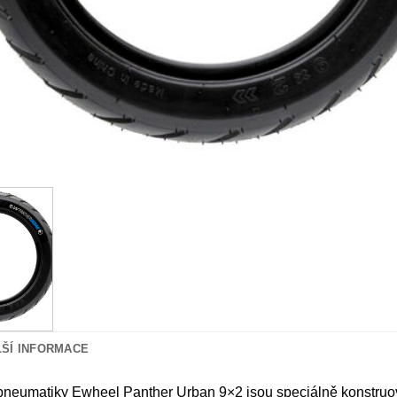
LŠÍ INFORMACE
neumatiky Ewheel Panther Urban 9×2 jsou speciálně konstruov