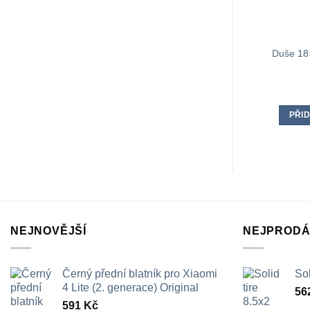
Duše 18
PŘID
NEJNOVĚJŠÍ
NEJPRODÁ
Černý přední blatník pro Xiaomi
Sol
4 Lite (2. generace) Original
56
591
Kč