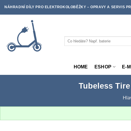
Skip
NÁHRADNÍ DÍLY PRO ELEKTROKOLOBĚŽKY – OPRAVY A SERVIS PR
to
content
Hledat:
HOME
ESHOP
E-
Tubeless Tir
Hla