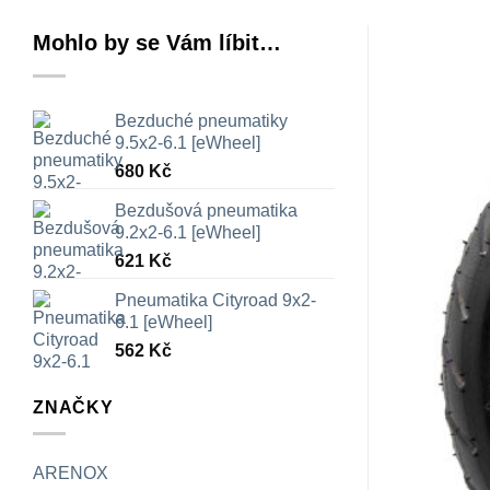
Mohlo by se Vám líbit…
Bezduché pneumatiky
9.5x2-6.1 [eWheel]
680
Kč
Bezdušová pneumatika
9.2x2-6.1 [eWheel]
621
Kč
Pneumatika Cityroad 9x2-
6.1 [eWheel]
562
Kč
ZNAČKY
ARENOX