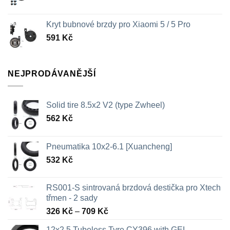
Kryt bubnové brzdy pro Xiaomi 5 / 5 Pro
591
Kč
NEJPRODÁVANĚJŠÍ
Solid tire 8.5x2 V2 (type Zwheel)
562
Kč
Pneumatika 10x2-6.1 [Xuancheng]
532
Kč
RS001-S sintrovaná brzdová destička pro Xtech
třmen - 2 sady
Rozpětí
326
Kč
–
709
Kč
cen:
12x2.5 Tubeless Tyre CY396 with GEL