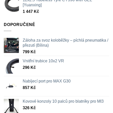
326 Kč
[Yuanxing]
až
1 447
Kč
709 Kč
DOPORUČENÉ
Záloha za svoz koloběžky – píchlá pneumatika /
přezutí (Bílina)
799
Kč
Vnitřní trubice 10x2 VR
296
Kč
Nabíjecí port pro MAX G30
857
Kč
Kovové konzoly 10 palců pro blatníky pro MI3
326
Kč