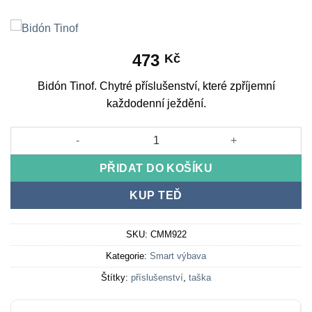
473
Kč
Bidón Tinof. Chytré příslušenství, které zpříjemní
každodenní ježdění.
Bidón Tinof množství
PŘIDAT DO KOŠÍKU
KUP TEĎ
SKU:
CMM922
Kategorie:
Smart výbava
Štítky:
příslušenství
,
taška