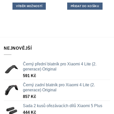
VÝBĚR MOŽNOSTÍ
PŘIDAT DO KOŠÍKU
Tento
produkt
má
více
variant.
Možnosti
lze
NEJNOVĚJŠÍ
vybrat
na
stránce
Černý přední blatník pro Xiaomi 4 Lite (2.
produktu
generace) Original
591
Kč
Černý zadní blatník pro Xiaomi 4 Lite (2.
generace) Original
857
Kč
Sada 2 kusů ořezávacích dílů Xiaomi 5 Plus
444
Kč