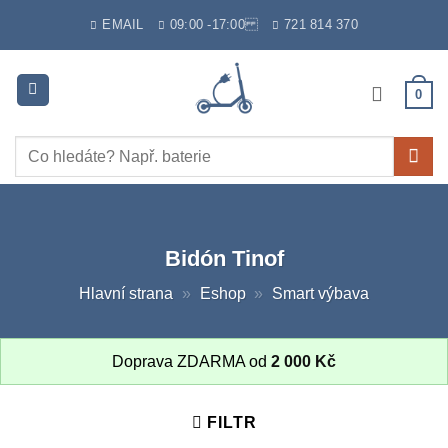
Skip
EMAIL
09:00 -17:00
721 814 370
to
content
0
Hledat:
Bidón Tinof
Hlavní strana
»
Eshop
»
Smart výbava
Doprava ZDARMA od
2 000
Kč
FILTR