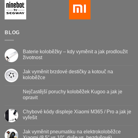
BLOG
Baterie koloběžky – kdy vyměnit a jak prodloužit
životnost
Žádné
komentáře
Jak vyměnit brzdové destičky a kotouč na
u
textu
koloběžce
s
názvem
Žádné
Baterie
komentáře
Nejčastější poruchy koloběžek Kugoo a jak je
koloběžky
u
–
textu
opravit
kdy
s
vyměnit
názvem
Žádné
a
Jak
komentáře
Chybové kódy displeje Xiaomi M365 / Pro a jak je
jak
vyměnit
u
prodloužit
brzdové
textu
vyřešit
životnost
destičky
s
a
názvem
Žádné
kotouč
Nejčastější
komentáře
Jak vyměnit pneumatiku na elektrokoloběžce
na
poruchy
u
koloběžce
koloběžek
textu
Xiaomi (8.5″ vs 10″, duše vs. bezdušové)