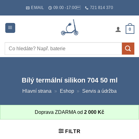
Skip
EMAIL
09:00 -17:00
721 814 370
to
content
0
Hledat:
Bílý termální silikon 704 50 ml
Hlavní strana
»
Eshop
»
Servis a údržba
Doprava ZDARMA od
2 000
Kč
FILTR