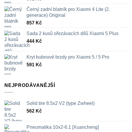
Černý zadní blatník pro Xiaomi 4 Lite (2.
generace) Original
857
Kč
Sada 2 kusů ořezávacích dílů Xiaomi 5 Plus
444
Kč
Kryt bubnové brzdy pro Xiaomi 5 / 5 Pro
591
Kč
NEJPRODÁVANĚJŠÍ
Solid tire 8.5x2 V2 (type Zwheel)
562
Kč
Pneumatika 10x2-6.1 [Xuancheng]