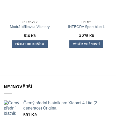
KŠILTOVKY
HELMY
Modrá kšiltovka Viketory
INTEGRA Sport blue L
516
Kč
3 275
Kč
PŘIDAT DO KOŠÍKU
VÝBĚR MOŽNOSTÍ
Tento
produkt
má
více
variant.
Možnosti
lze
NEJNOVĚJŠÍ
vybrat
na
stránce
Černý přední blatník pro Xiaomi 4 Lite (2.
produktu
generace) Original
591
Kč