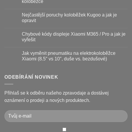
koloběžce
s
názvem
Žádné
Baterie
komentáře
Nejčastější poruchy koloběžek Kugoo a jak je
koloběžky
u
–
textu
opravit
kdy
s
vyměnit
názvem
Žádné
a
Jak
komentáře
Chybové kódy displeje Xiaomi M365 / Pro a jak je
jak
vyměnit
u
prodloužit
brzdové
textu
vyřešit
životnost
destičky
s
a
názvem
Žádné
kotouč
Nejčastější
komentáře
Jak vyměnit pneumatiku na elektrokoloběžce
na
poruchy
u
koloběžce
koloběžek
textu
Xiaomi (8.5″ vs 10″, duše vs. bezdušové)
Kugoo
s
a
názvem
Žádné
jak
Chybové
komentáře
je
kódy
u
opravit
displeje
textu
ODEBÍRÁNÍ NOVINEK
Xiaomi
s
M365
názvem
/
Jak
Pro
vyměnit
Přihlaš se k odběru našeho zpravodaje a dostávej
a
pneumatiku
jak
na
oznámení o prodeji a nových produktech.
je
elektrokoloběžce
vyřešit
Xiaomi
(8.5″
vs
10″,
duše
vs.
bezdušové)