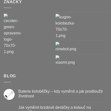
ZNAČKY
BLOG
Baterie koloběžky – kdy vyměnit a jak prodloužit
životnost
Žádné
komentáře
Jak vyměnit brzdové destičky a kotouč na
u
textu