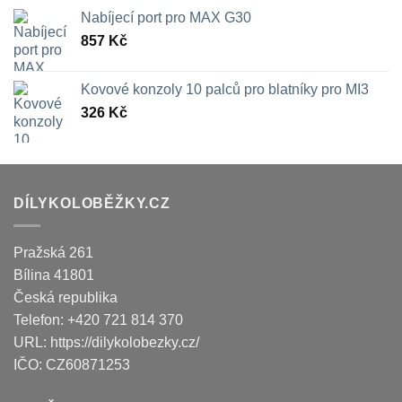
Nabíjecí port pro MAX G30
857
Kč
Kovové konzoly 10 palců pro blatníky pro MI3
326
Kč
DÍLYKOLOBĚŽKY.CZ
Pražská 261
Bílina
41801
Česká republika
Telefon:
+420 721 814 370
URL:
https://dilykolobezky.cz/
IČO:
CZ60871253