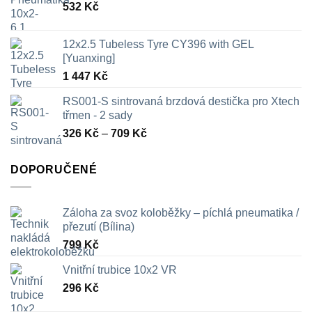
532
Kč
12x2.5 Tubeless Tyre CY396 with GEL
[Yuanxing]
1 447
Kč
RS001-S sintrovaná brzdová destička pro Xtech
třmen - 2 sady
Rozpětí
326
Kč
–
709
Kč
cen:
326 Kč
DOPORUČENÉ
až
709 Kč
Záloha za svoz koloběžky – píchlá pneumatika /
přezutí (Bílina)
799
Kč
Vnitřní trubice 10x2 VR
296
Kč