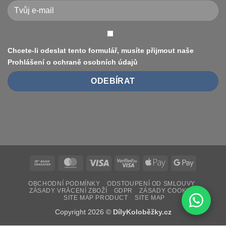
(8.5″
vs
10″,
duše
vs.
bezdušové)
Chcete-li odeslat tento formulář, musíte přijmout naše
Prohlášení o ochraně osobních údajů
Bank
MasterCard
Visa
Visa
Apple
Google
Transfer
2
Pay
Pay
OBCHODNÍ PODMÍNKY
ODSTOUPENÍ OD SMLOUVY
ZÁSADY VRÁCENÍ ZBOŽÍ
GDPR
ZÁSADY COOKIES
SITE MAP PRODUCT
SITE MAP
Copyright 2026 ©
DílyKoloběžky.cz