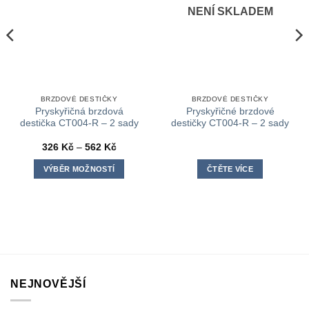
NENÍ SKLADEM
BRZDOVÉ DESTIČKY
BRZDOVÉ DESTIČKY
Pryskyřičná brzdová
Pryskyřičné brzdové
destička CT004-R – 2 sady
destičky CT004-R – 2 sady
Rozpětí
326
Kč
–
562
Kč
cen:
326 Kč
VÝBĚR MOŽNOSTÍ
ČTĚTE VÍCE
až
562 Kč
Tento
produkt
má
více
variant.
Možnosti
lze
NEJNOVĚJŠÍ
vybrat
na