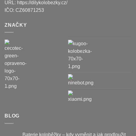
URL:
https://dilykolobezky.cz/
IČO:
CZ60871253
ZNAČKY
BLOG
Baterie koloběžky – kdy vyměnit a jak prodloužit