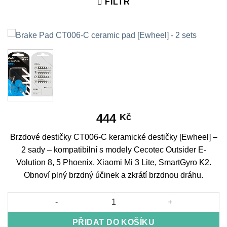
FILTR
444
Kč
Brzdové destičky CT006-C keramické destičky [Ewheel] –
2 sady – kompatibilní s modely Cecotec Outsider E-
Volution 8, 5 Phoenix, Xiaomi Mi 3 Lite, SmartGyro K2.
Obnoví plný brzdný účinek a zkrátí brzdnou dráhu.
Brake Pad CT006-C ceramic pad [Ewheel] - 2 sets množství
PŘIDAT DO KOŠÍKU