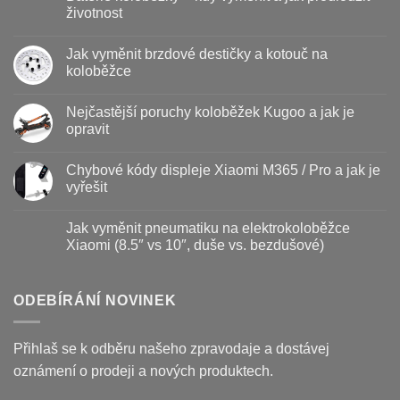
životnost
Žádné
komentáře
Jak vyměnit brzdové destičky a kotouč na
u
textu
koloběžce
s
názvem
Žádné
Baterie
komentáře
Nejčastější poruchy koloběžek Kugoo a jak je
koloběžky
u
–
textu
opravit
kdy
s
vyměnit
názvem
Žádné
a
Jak
komentáře
Chybové kódy displeje Xiaomi M365 / Pro a jak je
jak
vyměnit
u
prodloužit
brzdové
textu
vyřešit
životnost
destičky
s
a
názvem
Žádné
kotouč
Nejčastější
komentáře
Jak vyměnit pneumatiku na elektrokoloběžce
na
poruchy
u
koloběžce
koloběžek
textu
Xiaomi (8.5″ vs 10″, duše vs. bezdušové)
Kugoo
s
a
názvem
Žádné
jak
Chybové
komentáře
je
kódy
u
opravit
displeje
textu
ODEBÍRÁNÍ NOVINEK
Xiaomi
s
M365
názvem
/
Jak
Pro
vyměnit
Přihlaš se k odběru našeho zpravodaje a dostávej
a
pneumatiku
jak
na
oznámení o prodeji a nových produktech.
je
elektrokoloběžce
vyřešit
Xiaomi