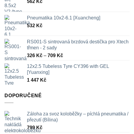
562
Kč
Pneumatika 10x2-6.1 [Xuancheng]
532
Kč
RS001-S sintrovaná brzdová destička pro Xtech
třmen - 2 sady
Rozpětí
326
Kč
–
709
Kč
cen:
12x2.5 Tubeless Tyre CY396 with GEL
326 Kč
[Yuanxing]
až
1 447
Kč
709 Kč
DOPORUČENÉ
Záloha za svoz koloběžky – píchlá pneumatika /
přezutí (Bílina)
799
Kč