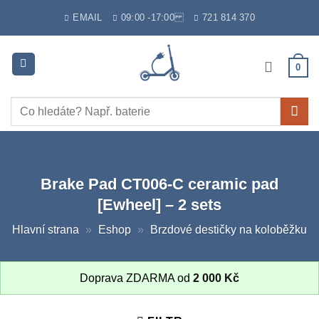
Skip
EMAIL
09:00 -17:00
721 814 370
to
content
0
Hledat:
Brake Pad CT006-C ceramic pad
[Ewheel] – 2 sets
Hlavní strana
»
Eshop
»
Brzdové destičky na koloběžku
Doprava ZDARMA od
2 000
Kč