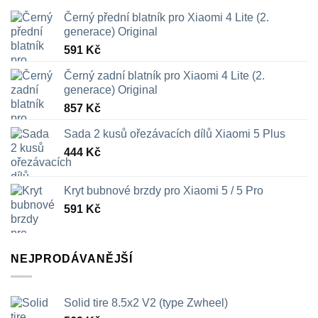
stránce
Černý přední blatník pro Xiaomi 4 Lite (2.
produktu
generace) Original
591
Kč
Černý zadní blatník pro Xiaomi 4 Lite (2.
generace) Original
857
Kč
Sada 2 kusů ořezávacích dílů Xiaomi 5 Plus
444
Kč
Kryt bubnové brzdy pro Xiaomi 5 / 5 Pro
591
Kč
NEJPRODÁVANĚJŠÍ
Solid tire 8.5x2 V2 (type Zwheel)