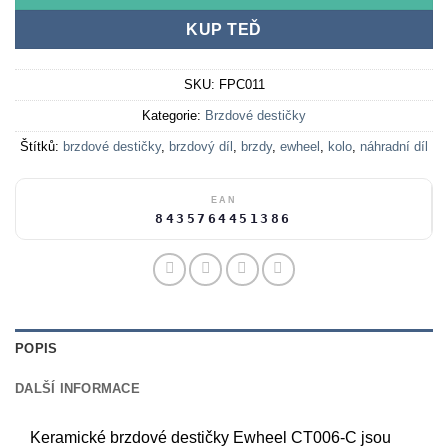
KUP TEĎ
SKU:
FPC011
Kategorie:
Brzdové destičky
Štítků:
brzdové destičky
,
brzdový díl
,
brzdy
,
ewheel
,
kolo
,
náhradní díl
EAN
8435764451386
POPIS
DALŠÍ INFORMACE
Keramické brzdové destičky Ewheel CT006-C jsou