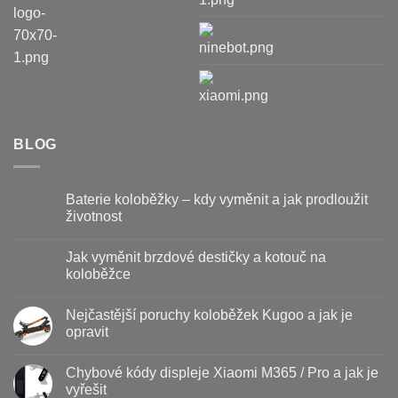
BLOG
Baterie koloběžky – kdy vyměnit a jak prodloužit
životnost
Žádné
komentáře
Jak vyměnit brzdové destičky a kotouč na
u
textu
koloběžce
s
názvem
Žádné
Baterie
komentáře
Nejčastější poruchy koloběžek Kugoo a jak je
koloběžky
u
–
textu
opravit
kdy
s
vyměnit
názvem
Žádné
a
Jak
komentáře
Chybové kódy displeje Xiaomi M365 / Pro a jak je
jak
vyměnit
u
prodloužit
brzdové
textu
vyřešit
životnost
destičky
s