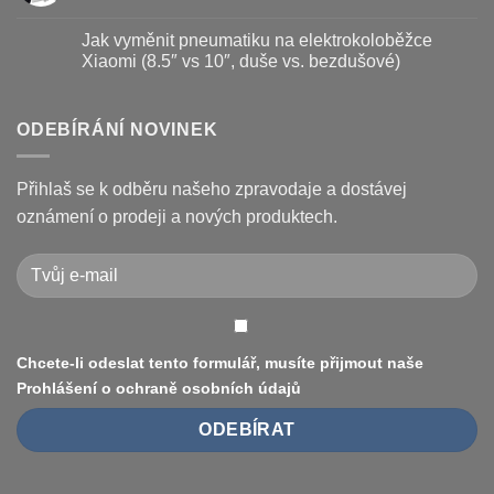
a
názvem
Žádné
kotouč
Nejčastější
komentáře
Jak vyměnit pneumatiku na elektrokoloběžce
na
poruchy
u
koloběžce
koloběžek
textu
Xiaomi (8.5″ vs 10″, duše vs. bezdušové)
Kugoo
s
a
názvem
Žádné
jak
Chybové
komentáře
je
kódy
u
opravit
displeje
textu
ODEBÍRÁNÍ NOVINEK
Xiaomi
s
M365
názvem
/
Jak
Pro
vyměnit
Přihlaš se k odběru našeho zpravodaje a dostávej
a
pneumatiku
jak
na
oznámení o prodeji a nových produktech.
je
elektrokoloběžce
vyřešit
Xiaomi
(8.5″
vs
10″,
duše
vs.
bezdušové)
Chcete-li odeslat tento formulář, musíte přijmout naše
Prohlášení o ochraně osobních údajů