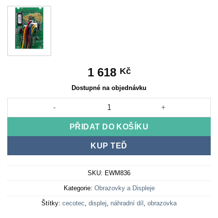
1 618
Kč
Dostupné na objednávku
Cecotec Displej D20/30 množství
PŘIDAT DO KOŠÍKU
KUP TEĎ
SKU:
EWM836
Kategorie:
Obrazovky a Displeje
Štítky:
cecotec
,
displej
,
náhradní díl
,
obrazovka