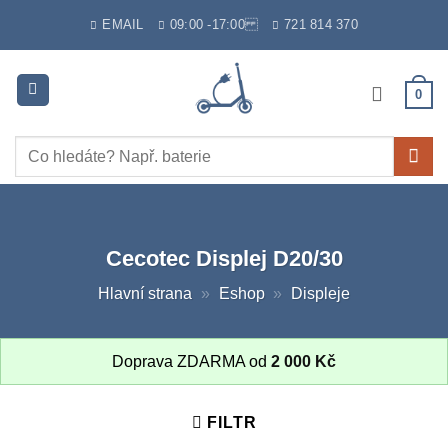
Skip
EMAIL
09:00 -17:00
721 814 370
to
content
0
Hledat:
Cecotec Displej D20/30
Hlavní strana
»
Eshop
»
Displeje
Doprava ZDARMA od
2 000
Kč
FILTR