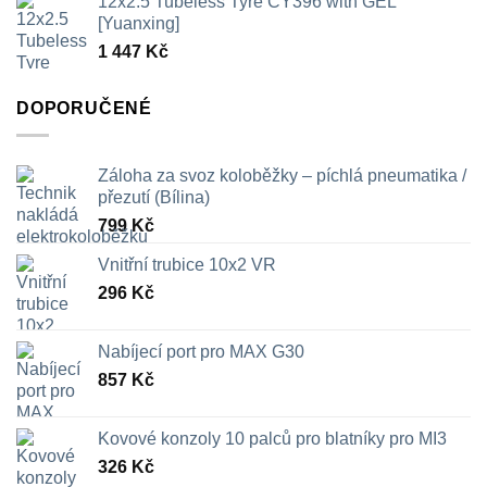
12x2.5 Tubeless Tyre CY396 with GEL
326 Kč
[Yuanxing]
až
1 447
Kč
709 Kč
DOPORUČENÉ
Záloha za svoz koloběžky – píchlá pneumatika /
přezutí (Bílina)
799
Kč
Vnitřní trubice 10x2 VR
296
Kč
Nabíjecí port pro MAX G30
857
Kč
Kovové konzoly 10 palců pro blatníky pro MI3
326
Kč