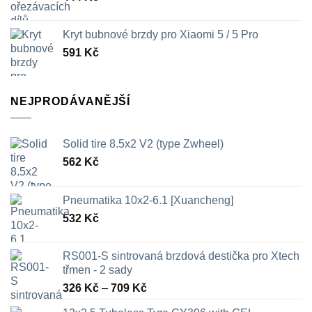
Kryt bubnové brzdy pro Xiaomi 5 / 5 Pro
591
Kč
NEJPRODÁVANĚJŠÍ
Solid tire 8.5x2 V2 (type Zwheel)
562
Kč
Pneumatika 10x2-6.1 [Xuancheng]
532
Kč
RS001-S sintrovaná brzdová destička pro Xtech
třmen - 2 sady
Rozpětí
326
Kč
–
709
Kč
cen: