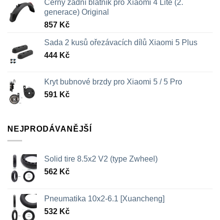
Černý zadní blatník pro Xiaomi 4 Lite (2.
generace) Original
857
Kč
Sada 2 kusů ořezávacích dílů Xiaomi 5 Plus
444
Kč
Kryt bubnové brzdy pro Xiaomi 5 / 5 Pro
591
Kč
NEJPRODÁVANĚJŠÍ
Solid tire 8.5x2 V2 (type Zwheel)
562
Kč
Pneumatika 10x2-6.1 [Xuancheng]
532
Kč