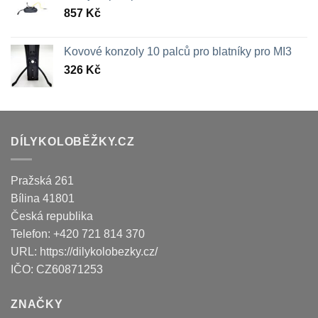
857
Kč
Kovové konzoly 10 palců pro blatníky pro MI3
326
Kč
DÍLYKOLOBĚŽKY.CZ
Pražská 261
Bílina
41801
Česká republika
Telefon:
+420 721 814 370
URL:
https://dilykolobezky.cz/
IČO:
CZ60871253
ZNAČKY