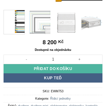
8 200
Kč
Dostupné na objednávku
Dualtron regulátor duálního motoru 52V 25A POP [Minimotors] 
PŘIDAT DO KOŠÍKU
KUP TEĎ
SKU:
EWM753
Kategorie:
Řídicí jednotky
Štítků:
dualtron
,
dualtron mini
,
elektromotor
,
elektronika
,
kontrolér
,