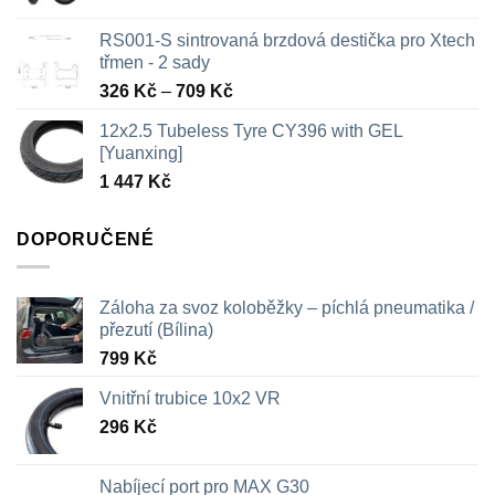
RS001-S sintrovaná brzdová destička pro Xtech
třmen - 2 sady
Rozpětí
326
Kč
–
709
Kč
cen:
12x2.5 Tubeless Tyre CY396 with GEL
326 Kč
[Yuanxing]
až
1 447
Kč
709 Kč
DOPORUČENÉ
Záloha za svoz koloběžky – píchlá pneumatika /
přezutí (Bílina)
799
Kč
Vnitřní trubice 10x2 VR
296
Kč
Nabíjecí port pro MAX G30