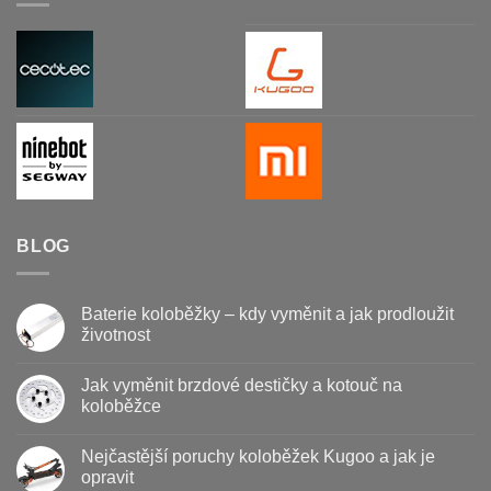
BLOG
Baterie koloběžky – kdy vyměnit a jak prodloužit
životnost
Žádné
komentáře
Jak vyměnit brzdové destičky a kotouč na
u
textu
koloběžce
s
názvem
Žádné
Baterie
komentáře
Nejčastější poruchy koloběžek Kugoo a jak je
koloběžky
u
–
textu
opravit
kdy
s