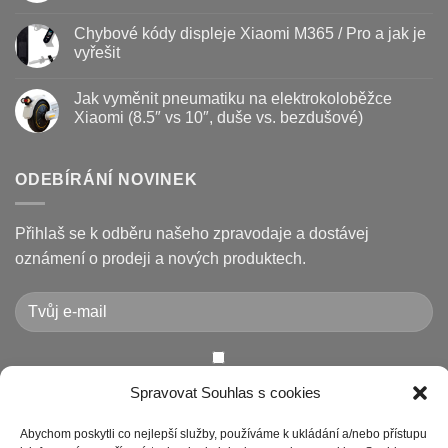
vyměnit
názvem
Žádné
a
Jak
komentáře
Chybové kódy displeje Xiaomi M365 / Pro a jak je
jak
vyměnit
u
prodloužit
brzdové
textu
vyřešit
životnost
destičky
s
a
názvem
Žádné
kotouč
Nejčastější
komentáře
Jak vyměnit pneumatiku na elektrokoloběžce
na
poruchy
u
koloběžce
koloběžek
textu
Xiaomi (8.5″ vs 10″, duše vs. bezdušové)
Kugoo
s
a
názvem
Žádné
jak
Chybové
komentáře
je
kódy
u
opravit
displeje
textu
ODEBÍRÁNÍ NOVINEK
Xiaomi
s
M365
názvem
/
Jak
Pro
vyměnit
Přihlaš se k odběru našeho zpravodaje a dostávej
a
pneumatiku
jak
na
oznámení o prodeji a nových produktech.
je
elektrokoloběžce
vyřešit
Xiaomi
(8.5″
vs
10″,
duše
vs.
bezdušové)
Chcete-li odeslat tento formulář, musíte přijmout naše
Spravovat Souhlas s cookies
Prohlášení o ochraně osobních údajů
Abychom poskytli co nejlepší služby, používáme k ukládání a/nebo přístupu