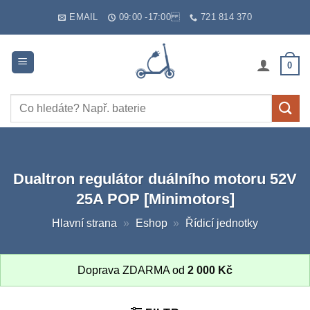
Skip
EMAIL
09:00 -17:00
721 814 370
to
content
0
Hledat:
Dualtron regulátor duálního motoru 52V
25A POP [Minimotors]
Hlavní strana
»
Eshop
»
Řídicí jednotky
Doprava ZDARMA od
2 000
Kč