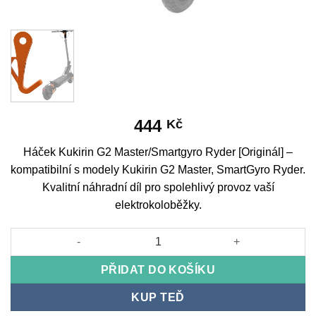
444
Kč
Háček Kukirin G2 Master/Smartgyro Ryder [Originál] –
kompatibilní s modely Kukirin G2 Master, SmartGyro Ryder.
Kvalitní náhradní díl pro spolehlivý provoz vaší
elektrokoloběžky.
Hook Kukirin G2 Master/Smartgyro Ryder [Original] množství
PŘIDAT DO KOŠÍKU
KUP TEĎ