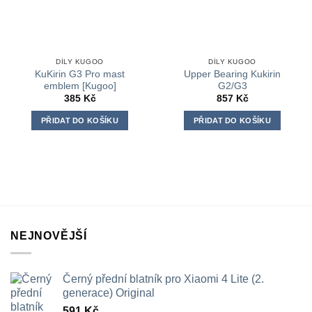
DÍLY KUGOO
DÍLY KUGOO
KuKirin G3 Pro mast
Upper Bearing Kukirin
emblem [Kugoo]
G2/G3
385
Kč
857
Kč
PŘIDAT DO KOŠÍKU
PŘIDAT DO KOŠÍKU
NEJNOVĚJŠÍ
Černý přední blatník pro Xiaomi 4 Lite (2.
generace) Original
591
Kč