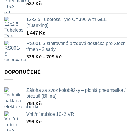
532
Kč
12x2.5 Tubeless Tyre CY396 with GEL
[Yuanxing]
1 447
Kč
RS001-S sintrovaná brzdová destička pro Xtech
třmen - 2 sady
Rozpětí
326
Kč
–
709
Kč
cen:
326 Kč
DOPORUČENÉ
až
709 Kč
Záloha za svoz koloběžky – píchlá pneumatika /
přezutí (Bílina)
799
Kč
Vnitřní trubice 10x2 VR
296
Kč