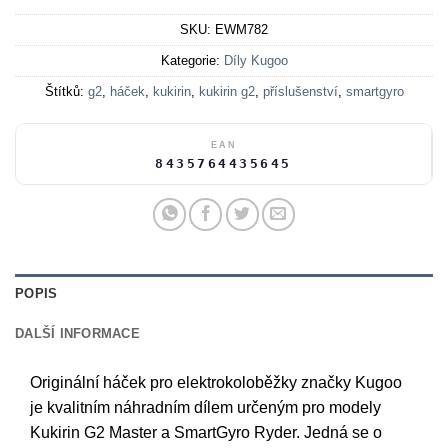
SKU:
EWM782
Kategorie:
Díly Kugoo
Štítků:
g2
,
háček
,
kukirin
,
kukirin g2
,
příslušenství
,
smartgyro
EAN
8435764435645
POPIS
DALŠÍ INFORMACE
Originální háček pro elektrokoloběžky značky Kugoo
je kvalitním náhradním dílem určeným pro modely
Kukirin G2 Master a SmartGyro Ryder. Jedná se o