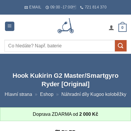
Skip
EMAIL
09:00 -17:00
721 814 370
to
content
0
Hledat:
Hook Kukirin G2 Master/Smartgyro
Ryder [Original]
Hlavní strana
»
Eshop
»
Náhradní díly Kugoo koloběžky
Doprava ZDARMA od
2 000
Kč