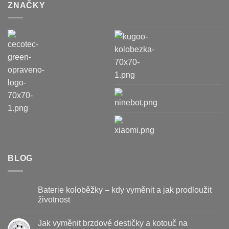
ZNAČKY
BLOG
Baterie koloběžky – kdy vyměnit a jak prodloužit
životnost
Žádné
komentáře
Jak vyměnit brzdové destičky a kotouč na
u