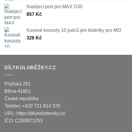
Nabíjecí port pro MAX G30
857
Kč
Kovové konzoly 10 palců pro blatníky pro MI3
326
Kč
DÍLYKOLOBĚŽKY.CZ
Pražská 261
Bílina
41801
Česká republika
Telefon:
+420 721 814 370
URL:
https://dilykolobezky.cz/
IČO:
CZ60871253