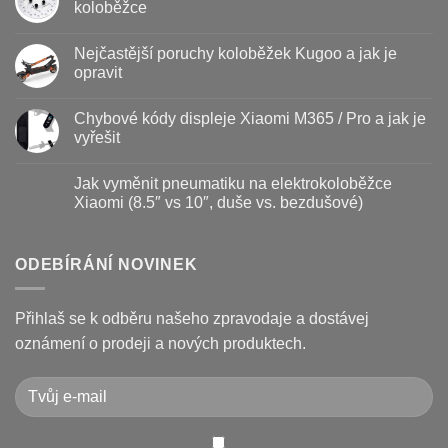
textu
koloběžce
s
názvem
Žádné
Baterie
komentáře
Nejčastější poruchy koloběžek Kugoo a jak je
koloběžky
u
–
textu
opravit
kdy
s
vyměnit
názvem
Žádné
a
Jak
komentáře
Chybové kódy displeje Xiaomi M365 / Pro a jak je
jak
vyměnit
u
prodloužit
brzdové
textu
vyřešit
životnost
destičky
s
a
názvem
Žádné
kotouč
Nejčastější
komentáře
Jak vyměnit pneumatiku na elektrokoloběžce
na
poruchy
u
koloběžce
koloběžek
textu
Xiaomi (8.5″ vs 10″, duše vs. bezdušové)
Kugoo
s
a
názvem
Žádné
jak
Chybové
komentáře
je
kódy
u
opravit
displeje
textu
ODEBÍRÁNÍ NOVINEK
Xiaomi
s
M365
názvem
/
Jak
Pro
vyměnit
Přihlaš se k odběru našeho zpravodaje a dostávej
a
pneumatiku
jak
na
oznámení o prodeji a nových produktech.
je
elektrokoloběžce
vyřešit
Xiaomi
(8.5″
vs
10″,
duše
vs.
bezdušové)