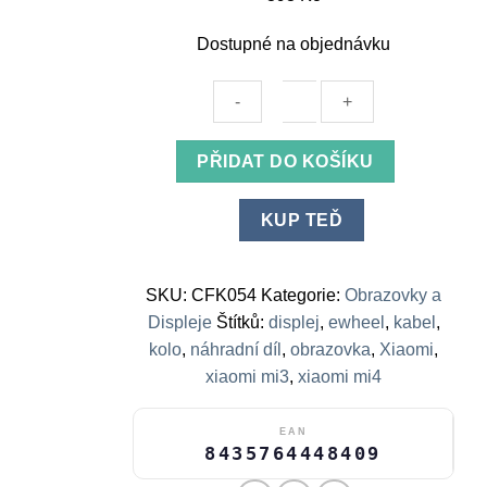
Dostupné na objednávku
Kabel
PŘIDAT DO KOŠÍKU
Display/Controller
Bus
KUP TEĎ
Mi3
Lite,
Mi4,
SKU:
CFK054
Kategorie:
Obrazovky a
Mi4
Displeje
Štítků:
displej
,
ewheel
,
kabel
,
Lite
kolo
,
náhradní díl
,
obrazovka
,
Xiaomi
,
(1.
xiaomi mi3
,
xiaomi mi4
generace)
[Ewheel]
množství
EAN
8435764448409