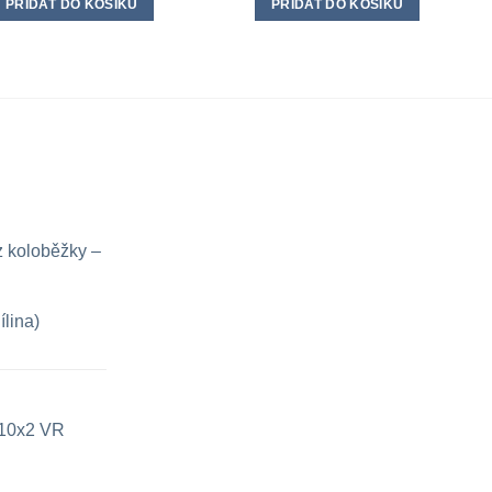
PŘIDAT DO KOŠÍKU
PŘIDAT DO KOŠÍKU
z koloběžky –
ílina)
e 10x2 VR