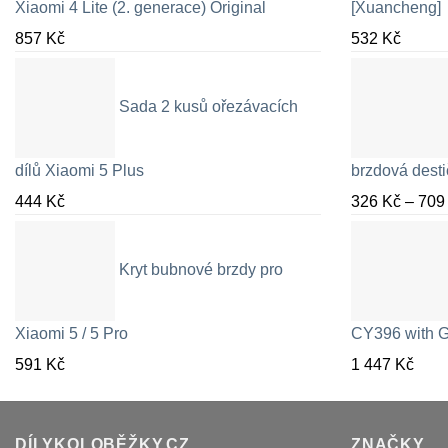
Xiaomi 4 Lite (2. generace) Original
[Xuancheng]
857
Kč
532
Kč
Sada 2 kusů ořezávacích
dílů Xiaomi 5 Plus
brzdová desti
444
Kč
326
Kč
–
70
Kryt bubnové brzdy pro
Xiaomi 5 / 5 Pro
CY396 with G
591
Kč
1 447
Kč
DÍLYKOLOBĚŽKY.CZ
ZNAČKY