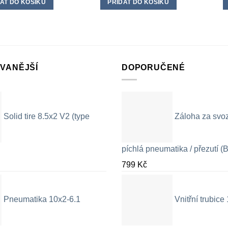
AT DO KOŠÍKU
PŘIDAT DO KOŠÍKU
VANĚJŠÍ
DOPORUČENÉ
Solid tire 8.5x2 V2 (type
Záloha za svo
píchlá pneumatika / přezutí (B
799
Kč
Pneumatika 10x2-6.1
Vnitřní trubic