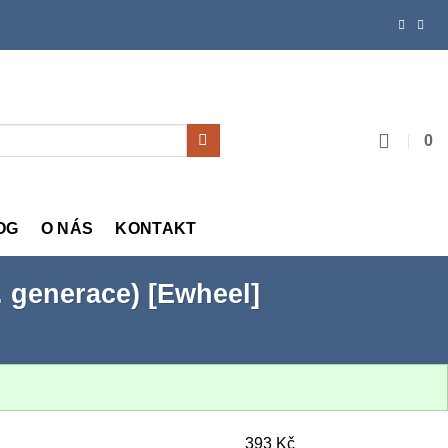
0
OG
O NÁS
KONTAKT
1. generace) [Ewheel]
393
Kč