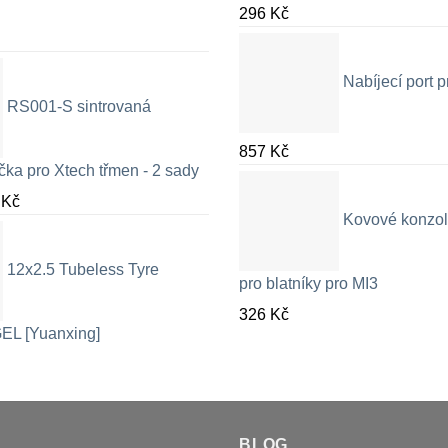
296
Kč
Nabíjecí port
RS001-S sintrovaná
857
Kč
čka pro Xtech třmen - 2 sady
Rozpětí
9
Kč
Kovové konzol
cen:
326 Kč
12x2.5 Tubeless Tyre
až
pro blatníky pro MI3
709 Kč
326
Kč
EL [Yuanxing]
BLOG