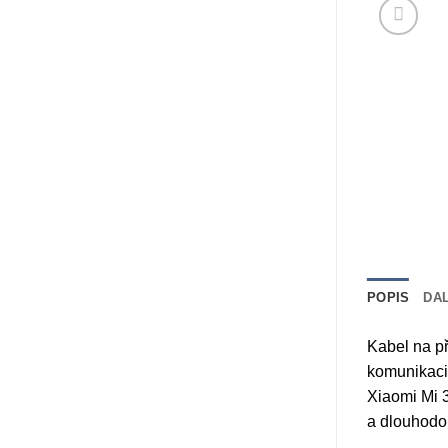
POPIS
DA
Kabel na př
komunikaci 
Xiaomi Mi 3
a dlouhodob