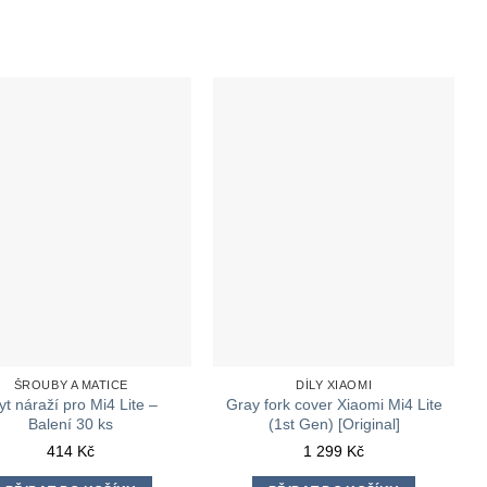
ŠROUBY A MATICE
DÍLY XIAOMI
yt náraží pro Mi4 Lite –
Gray fork cover Xiaomi Mi4 Lite
Balení 30 ks
(1st Gen) [Original]
414
Kč
1 299
Kč