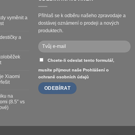
Přihlaš se k odběru našeho zpravodaje a
kdy vyměnit a
dostávej oznámení o prodeji a nových
st
produktech.
destičky a
koloběžek
Chcete-li odeslat tento formulář,
t
musíte přijmout naše
Prohlášení o
je Xiaomi
ochraně osobních údajů
řešit
iku na
omi (8.5″ vs
ové)