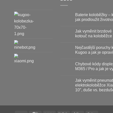
Baterie koloběžky – 
jak prodloužit životno
Žádné
komentáře
Jak vyměnit brzdové 
u
textu
kotouč na koloběžce
s
názvem
Žádné
Baterie
komentáře
Nejčastější poruchy 
koloběžky
u
–
textu
Kugoo a jak je opravi
kdy
s
vyměnit
názvem
Žádné
a
Jak
komentáře
Chybové kódy disple
jak
vyměnit
u
prodloužit
brzdové
textu
M365 / Pro a jak je vy
životnost
destičky
s
a
názvem
Žádné
kotouč
Nejčastější
komentáře
Jak vyměnit pneumat
na
poruchy
u
koloběžce
koloběžek
textu
elektrokoloběžce Xia
Kugoo
s
10″, duše vs. bezduš
a
názvem
jak
Chybové
Žádné
je
kódy
komentáře
opravit
displeje
u
Xiaomi
textu
M365
s
/
názvem