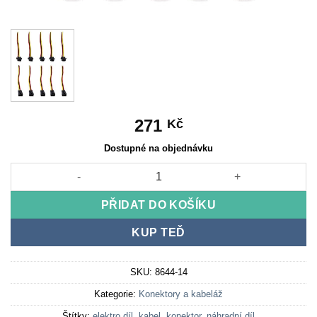
271
Kč
Dostupné na objednávku
Kabelový konektor 22AWG SM 3 kolíky - 5F/5M množství
PŘIDAT DO KOŠÍKU
KUP TEĎ
SKU:
8644-14
Kategorie:
Konektory a kabeláž
Štítky:
elektro díl
,
kabel
,
konektor
,
náhradní díl