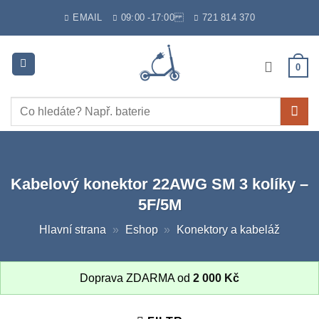
Skip
EMAIL
09:00 -17:00
721 814 370
to
content
0
Hledat:
Kabelový konektor 22AWG SM 3 kolíky –
5F/5M
Hlavní strana
»
Eshop
»
Konektory a kabeláž
Doprava ZDARMA od
2 000
Kč