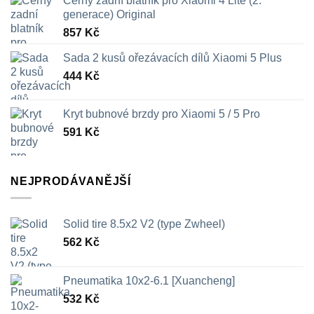
Černý zadní blatník pro Xiaomi 4 Lite (2.
generace) Original
857
Kč
Sada 2 kusů ořezávacích dílů Xiaomi 5 Plus
444
Kč
Kryt bubnové brzdy pro Xiaomi 5 / 5 Pro
591
Kč
NEJPRODÁVANĚJŠÍ
Solid tire 8.5x2 V2 (type Zwheel)
562
Kč
Pneumatika 10x2-6.1 [Xuancheng]
532
Kč