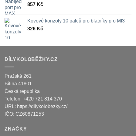
857
Kč
Kovové konzoly 10 palců pro blatníky pro MI3
326
Kč
DÍLYKOLOBĚŽKY.CZ
Pražská 261
Bílina
41801
Česká republika
Telefon:
+420 721 814 370
URL:
https://dilykolobezky.cz/
IČO:
CZ60871253
ZNAČKY