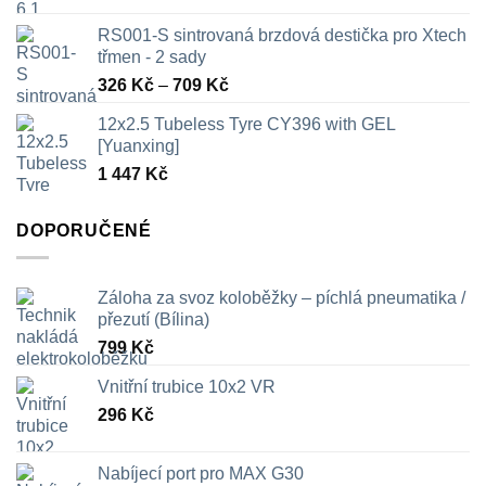
RS001-S sintrovaná brzdová destička pro Xtech
třmen - 2 sady
Rozpětí
326
Kč
–
709
Kč
cen:
12x2.5 Tubeless Tyre CY396 with GEL
326 Kč
[Yuanxing]
až
1 447
Kč
709 Kč
DOPORUČENÉ
Záloha za svoz koloběžky – píchlá pneumatika /
přezutí (Bílina)
799
Kč
Vnitřní trubice 10x2 VR
296
Kč
Nabíjecí port pro MAX G30