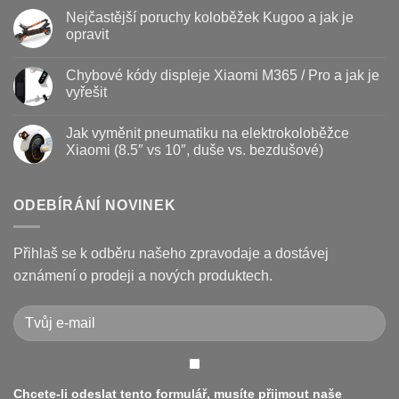
Baterie
komentáře
Nejčastější poruchy koloběžek Kugoo a jak je
koloběžky
u
–
textu
opravit
kdy
s
vyměnit
názvem
Žádné
a
Jak
komentáře
Chybové kódy displeje Xiaomi M365 / Pro a jak je
jak
vyměnit
u
prodloužit
brzdové
textu
vyřešit
životnost
destičky
s
a
názvem
Žádné
kotouč
Nejčastější
komentáře
Jak vyměnit pneumatiku na elektrokoloběžce
na
poruchy
u
koloběžce
koloběžek
textu
Xiaomi (8.5″ vs 10″, duše vs. bezdušové)
Kugoo
s
a
názvem
Žádné
jak
Chybové
komentáře
je
kódy
u
opravit
displeje
textu
ODEBÍRÁNÍ NOVINEK
Xiaomi
s
M365
názvem
/
Jak
Pro
vyměnit
Přihlaš se k odběru našeho zpravodaje a dostávej
a
pneumatiku
jak
na
oznámení o prodeji a nových produktech.
je
elektrokoloběžce
vyřešit
Xiaomi
(8.5″
vs
10″,
duše
vs.
bezdušové)
Chcete-li odeslat tento formulář, musíte přijmout naše