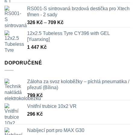
RS001-S sintrovaná brzdová destička pro Xtech
třmen - 2 sady
Rozpětí
326
Kč
–
709
Kč
cen:
12x2.5 Tubeless Tyre CY396 with GEL
326 Kč
[Yuanxing]
až
1 447
Kč
709 Kč
DOPORUČENÉ
Záloha za svoz koloběžky – píchlá pneumatika /
přezutí (Bílina)
799
Kč
Vnitřní trubice 10x2 VR
296
Kč
Nabíjecí port pro MAX G30