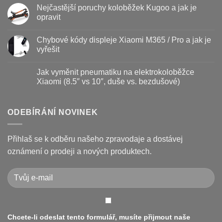
Baterie
komentáře
Nejčastější poruchy koloběžek Kugoo a jak je
koloběžky
u
–
textu
opravit
kdy
s
vyměnit
názvem
Žádné
a
Jak
komentáře
Chybové kódy displeje Xiaomi M365 / Pro a jak je
jak
vyměnit
u
prodloužit
brzdové
textu
vyřešit
životnost
destičky
s
a
názvem
Žádné
kotouč
Nejčastější
komentáře
Jak vyměnit pneumatiku na elektrokoloběžce
na
poruchy
u
koloběžce
koloběžek
textu
Xiaomi (8.5″ vs 10″, duše vs. bezdušové)
Kugoo
s
a
názvem
Žádné
jak
Chybové
komentáře
je
kódy
u
opravit
displeje
textu
ODEBÍRÁNÍ NOVINEK
Xiaomi
s
M365
názvem
/
Jak
Pro
vyměnit
Přihlaš se k odběru našeho zpravodaje a dostávej
a
pneumatiku
jak
na
oznámení o prodeji a nových produktech.
je
elektrokoloběžce
vyřešit
Xiaomi
(8.5″
vs
10″,
duše
vs.
bezdušové)
Chcete-li odeslat tento formulář, musíte přijmout naše