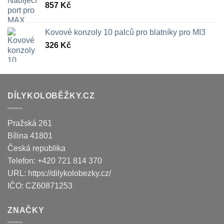
857
Kč
Kovové konzoly 10 palců pro blatníky pro MI3
326
Kč
DÍLYKOLOBĚŽKY.CZ
Pražská 261
Bílina
41801
Česká republika
Telefon:
+420 721 814 370
URL:
https://dilykolobezky.cz/
IČO:
CZ60871253
ZNAČKY