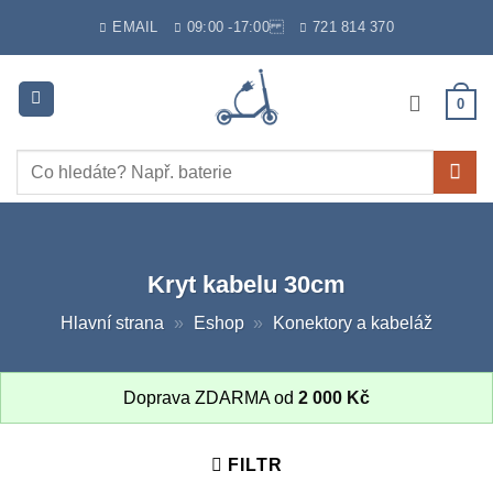
Skip
EMAIL
09:00 -17:00
721 814 370
to
content
0
Hledat:
Kryt kabelu 30cm
Hlavní strana
»
Eshop
»
Konektory a kabeláž
Doprava ZDARMA od
2 000
Kč
FILTR