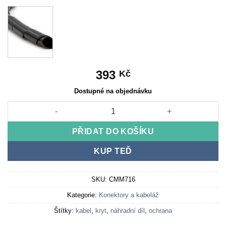
393
Kč
Dostupné na objednávku
Kryt kabelu 30cm množství
PŘIDAT DO KOŠÍKU
KUP TEĎ
SKU:
CMM716
Kategorie:
Konektory a kabeláž
Štítky:
kabel
,
kryt
,
náhradní díl
,
ochrana