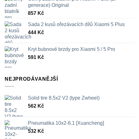
generace) Original
857
Kč
Sada 2 kusů ořezávacích dílů Xiaomi 5 Plus
444
Kč
Kryt bubnové brzdy pro Xiaomi 5 / 5 Pro
591
Kč
NEJPRODÁVANĚJŠÍ
Solid tire 8.5x2 V2 (type Zwheel)
562
Kč
Pneumatika 10x2-6.1 [Xuancheng]
532
Kč