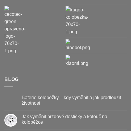
BLOG
Baterie koloběžky – kdy vyměnit a jak prodloužit
životnost
Žádné
komentáře
Jak vyměnit brzdové destičky a kotouč na
u
textu
koloběžce
s
názvem
Žádné