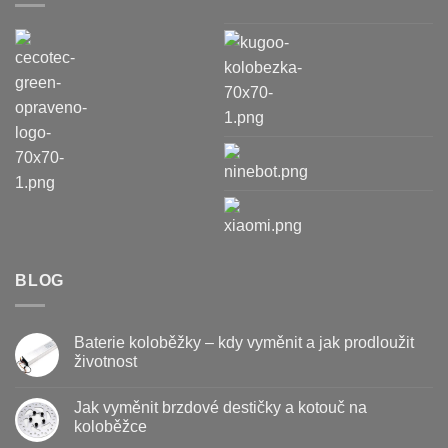
BLOG
Baterie koloběžky – kdy vyměnit a jak prodloužit
životnost
Žádné
komentáře
Jak vyměnit brzdové destičky a kotouč na
u
textu
koloběžce
s
názvem
Žádné