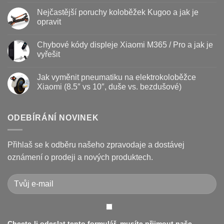
Baterie
komentáře
Nejčastější poruchy koloběžek Kugoo a jak je
koloběžky
u
–
textu
opravit
kdy
s
vyměnit
názvem
Žádné
a
Jak
komentáře
Chybové kódy displeje Xiaomi M365 / Pro a jak je
jak
vyměnit
u
prodloužit
brzdové
textu
vyřešit
životnost
destičky
s
a
názvem
Žádné
kotouč
Nejčastější
komentáře
Jak vyměnit pneumatiku na elektrokoloběžce
na
poruchy
u
koloběžce
koloběžek
textu
Xiaomi (8.5″ vs 10″, duše vs. bezdušové)
Kugoo
s
a
názvem
Žádné
jak
Chybové
komentáře
je
kódy
u
opravit
displeje
textu
ODEBÍRÁNÍ NOVINEK
Xiaomi
s
M365
názvem
/
Jak
Pro
vyměnit
Přihlaš se k odběru našeho zpravodaje a dostávej
a
pneumatiku
jak
na
oznámení o prodeji a nových produktech.
je
elektrokoloběžce
vyřešit
Xiaomi
(8.5″
vs
10″,
duše
vs.
bezdušové)
Chcete-li odeslat tento formulář, musíte přijmout naše