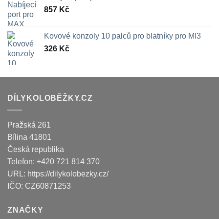
857
Kč
Kovové konzoly 10 palců pro blatníky pro MI3
326
Kč
DÍLYKOLOBĚŽKY.CZ
Pražská 261
Bílina
41801
Česká republika
Telefon:
+420 721 814 370
URL:
https://dilykolobezky.cz/
IČO:
CZ60871253
ZNAČKY