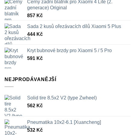
Černý zadní blatník pro Xiaomi 4 Lite (2.
generace) Original
857
Kč
Sada 2 kusů ořezávacích dílů Xiaomi 5 Plus
444
Kč
Kryt bubnové brzdy pro Xiaomi 5 / 5 Pro
591
Kč
NEJPRODÁVANĚJŠÍ
Solid tire 8.5x2 V2 (type Zwheel)
562
Kč
Pneumatika 10x2-6.1 [Xuancheng]
532
Kč