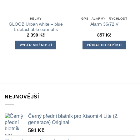
HELMY
GPS - ALARMY - RYCHLOST
GLOOB Urban white – blue
Alarm 36/72 V
L detachable earmuffs
2 390
Kč
857
Kč
VÝBĚR MOŽNOSTÍ
PŘIDAT DO KOŠÍKU
Tento
produkt
má
více
variant.
Možnosti
lze
NEJNOVĚJŠÍ
vybrat
na
stránce
Černý přední blatník pro Xiaomi 4 Lite (2.
produktu
generace) Original
591
Kč