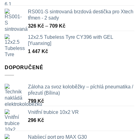
RS001-S sintrovaná brzdová destička pro Xtech
třmen - 2 sady
Rozpětí
326
Kč
–
709
Kč
cen:
12x2.5 Tubeless Tyre CY396 with GEL
326 Kč
[Yuanxing]
až
1 447
Kč
709 Kč
DOPORUČENÉ
Záloha za svoz koloběžky – píchlá pneumatika /
přezutí (Bílina)
799
Kč
Vnitřní trubice 10x2 VR
296
Kč
Nabíjecí port pro MAX G30