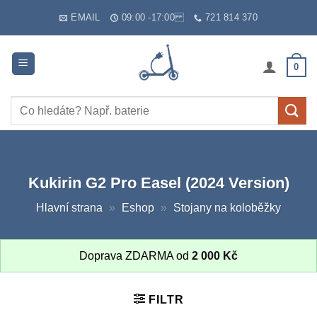
Skip
EMAIL
09:00 -17:00
721 814 370
to
content
0
Hledat:
Kukirin G2 Pro Easel (2024 Version)
Hlavní strana
»
Eshop
»
Stojany na koloběžky
Doprava ZDARMA od
2 000
Kč
FILTR