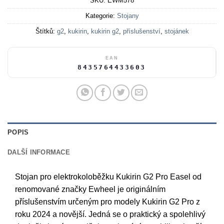
SKU:
EWM578
Kategorie:
Stojany
Štítků:
g2
,
kukirin
,
kukirin g2
,
příslušenství
,
stojánek
EAN
8435764433603
POPIS
DALŠÍ INFORMACE
Stojan pro elektrokoloběžku Kukirin G2 Pro Easel od
renomované značky Ewheel je originálním
příslušenstvím určeným pro modely Kukirin G2 Pro z
roku 2024 a novější. Jedná se o praktický a spolehlivý