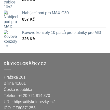
Nabíjecí port pro MAX G30
857
Kč
Kovové konzoly 10 palců pro blatníky pro MI3
326
Kč
DÍLYKOLOBĚŽKY.CZ
Pražská 261
Bílina
41801
Česká republika
Telefon:
+420 721 814 370
URL:
https://dilykolobezky.cz/
IČO:
CZ60871253