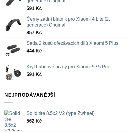
generace) Original
591
Kč
Černý zadní blatník pro Xiaomi 4 Lite (2.
generace) Original
857
Kč
Sada 2 kusů ořezávacích dílů Xiaomi 5 Plus
444
Kč
Kryt bubnové brzdy pro Xiaomi 5 / 5 Pro
591
Kč
NEJPRODÁVANĚJŠÍ
Solid tire 8.5x2 V2 (type Zwheel)
562
Kč