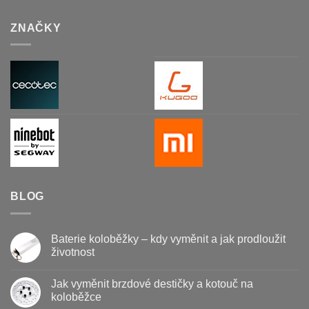
ZNAČKY
BLOG
Baterie koloběžky – kdy vyměnit a jak prodloužit
životnost
Žádné
komentáře
Jak vyměnit brzdové destičky a kotouč na
u
textu
koloběžce
s