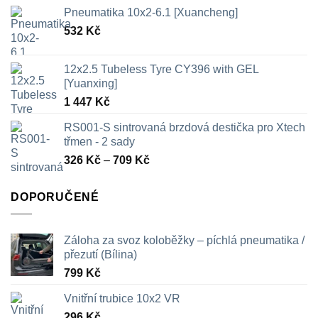
Pneumatika 10x2-6.1 [Xuancheng]
532
Kč
12x2.5 Tubeless Tyre CY396 with GEL
[Yuanxing]
1 447
Kč
RS001-S sintrovaná brzdová destička pro Xtech
třmen - 2 sady
Rozpětí
326
Kč
–
709
Kč
cen:
326 Kč
DOPORUČENÉ
až
709 Kč
Záloha za svoz koloběžky – píchlá pneumatika /
přezutí (Bílina)
799
Kč
Vnitřní trubice 10x2 VR
296
Kč