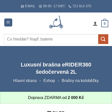
Skip
EMAIL
09:00 -17:00
721 814 370
to
content
0
Hledat:
Luxusní brašna eRIDER360
šedočervená 2L
Hlavní strana
»
Eshop
»
Brašny na koloběžky
Doprava ZDARMA od
2 000
Kč