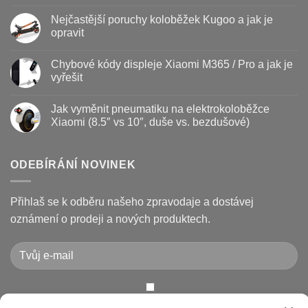
názvem
Žádné
Baterie
komentáře
Nejčastější poruchy koloběžek Kugoo a jak je
koloběžky
u
–
textu
opravit
kdy
s
vyměnit
názvem
Žádné
a
Jak
komentáře
Chybové kódy displeje Xiaomi M365 / Pro a jak je
jak
vyměnit
u
prodloužit
brzdové
textu
vyřešit
životnost
destičky
s
a
názvem
Žádné
kotouč
Nejčastější
komentáře
Jak vyměnit pneumatiku na elektrokoloběžce
na
poruchy
u
koloběžce
koloběžek
textu
Xiaomi (8.5″ vs 10″, duše vs. bezdušové)
Kugoo
s
a
názvem
Žádné
jak
Chybové
komentáře
je
kódy
u
opravit
displeje
textu
ODEBÍRÁNÍ NOVINEK
Xiaomi
s
M365
názvem
/
Jak
Pro
vyměnit
Přihlaš se k odběru našeho zpravodaje a dostávej
a
pneumatiku
jak
na
oznámení o prodeji a nových produktech.
je
elektrokoloběžce
vyřešit
Xiaomi
(8.5″
vs
10″,
duše
vs.
bezdušové)