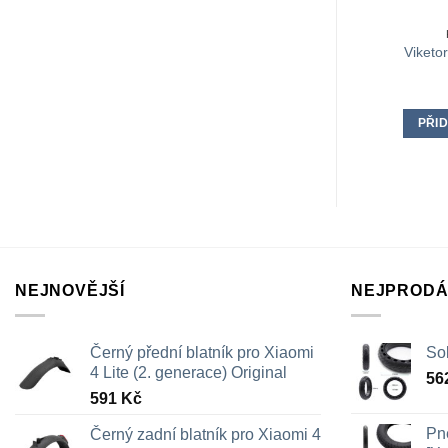
Viketor
PŘID
NEJNOVĚJŠÍ
NEJPRODÁ
Černý přední blatník pro Xiaomi
Sol
4 Lite (2. generace) Original
56
591
Kč
Pn
Černý zadní blatník pro Xiaomi 4