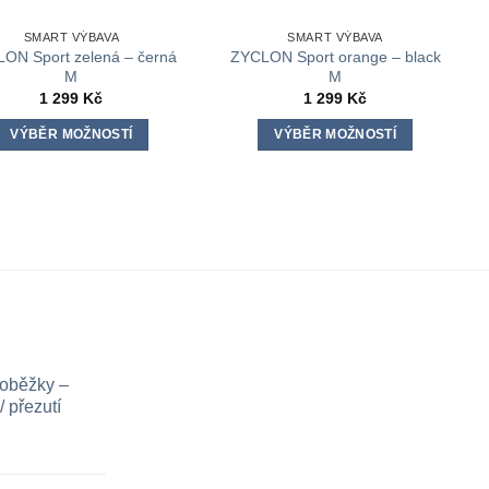
SMART VÝBAVA
SMART VÝBAVA
ON Sport zelená – černá
ZYCLON Sport orange – black
M
M
1 299
Kč
1 299
Kč
VÝBĚR MOŽNOSTÍ
VÝBĚR MOŽNOSTÍ
Tento
Tento
produkt
produkt
má
má
více
více
variant.
variant.
Možnosti
Možnosti
lze
lze
vybrat
vybrat
na
na
loběžky –
stránce
stránce
 přezutí
produktu
produktu