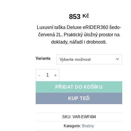
853
Kč
Luxusní taška Deluxe eRIDER360 šedo-
červená 2L. Praktický úložný prostor na
doklady, nářadí i drobnosti.
Varianta
Deluxe eRIDER360 Bag Grey-Red 2L množství
PŘIDAT DO KOŠÍKU
KUP TEĎ
SKU:
VAR-EWF494
Kategorie:
Brašny