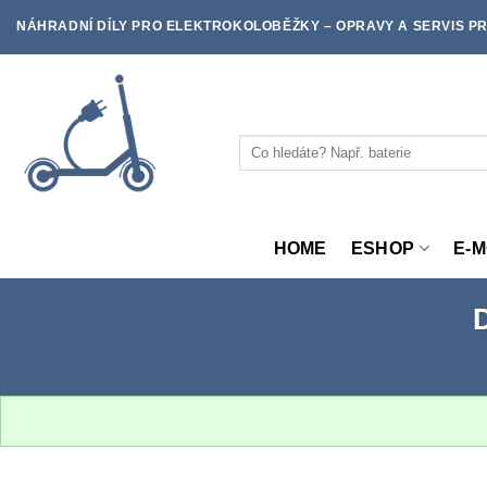
Skip
NÁHRADNÍ DÍLY PRO ELEKTROKOLOBĚŽKY – OPRAVY A SERVIS PR
to
content
Hledat:
HOME
ESHOP
E-