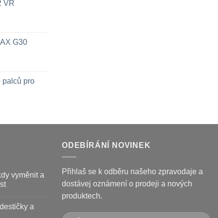
x2 VR
 MAX G30
 palců pro
ODEBÍRÁNÍ NOVINEK
Přihlaš se k odběru našeho zpravodaje a
kdy vyměnit a
dostávej oznámení o prodeji a nových
st
produktech.
destičky a