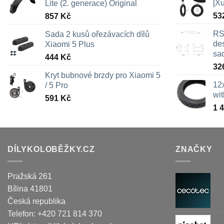
[X
Lite (2. generace) Original
53
857
Kč
RS
Sada 2 kusů ořezávacích dílů
des
Xiaomi 5 Plus
sa
444
Kč
32
Kryt bubnové brzdy pro Xiaomi 5
12
/ 5 Pro
wi
591
Kč
1 
DÍLYKOLOBĚŽKY.CZ
ZNAČKY
Pražská 261
Bílina
41801
Česká republika
Telefon:
+420 721 814 370