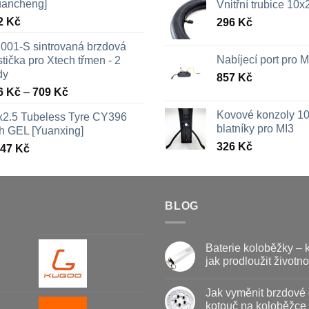
uancheng]
Vnitřní trubice 10
2
Kč
296
Kč
001-S sintrovaná brzdová
Nabíjecí port pro
tička pro Xtech třmen - 2
dy
857
Kč
Rozpětí
6
Kč
–
709
Kč
cen:
Kovové konzoly 10
x2.5 Tubeless Tyre CY396
326 Kč
blatníky pro MI3
th GEL [Yuanxing]
až
326
Kč
447
Kč
709 Kč
BLOG
Baterie koloběžky – 
jak prodloužit životno
Žádné
komentáře
Jak vyměnit brzdové 
u
textu
kotouč na koloběžce