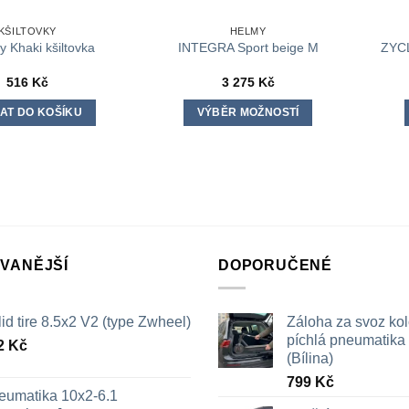
KŠILTOVKY
HELMY
ZYCL
y Khaki kšiltovka
INTEGRA Sport beige M
516
Kč
3 275
Kč
AT DO KOŠÍKU
VÝBĚR MOŽNOSTÍ
Tento
produkt
má
více
variant.
Možnosti
lze
VANĚJŠÍ
DOPORUČENÉ
vybrat
na
id tire 8.5x2 V2 (type Zwheel)
Záloha za svoz ko
stránce
píchlá pneumatika /
produktu
2
Kč
(Bílina)
799
Kč
eumatika 10x2-6.1