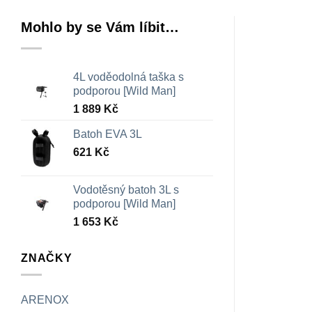
Mohlo by se Vám líbit…
4L voděodolná taška s
podporou [Wild Man]
1 889
Kč
Batoh EVA 3L
621
Kč
Vodotěsný batoh 3L s
podporou [Wild Man]
1 653
Kč
ZNAČKY
ARENOX