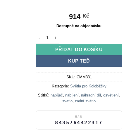
914
Kč
Dostupné na objednávku
Nabíjecí zadní polohové světlo EWL008 množst
PŘIDAT DO KOŠÍKU
KUP TEĎ
SKU:
CMM331
Kategorie:
Světla pro Koloběžky
Štítků:
nabíječ
,
nabíjení
,
náhradní díl
,
osvětlení
,
svetlo
,
zadní světlo
EAN
8435764422317