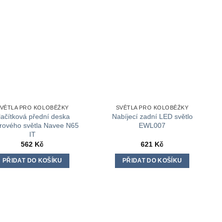
VĚTLA PRO KOLOBĚŽKY
SVĚTLA PRO KOLOBĚŽKY
lačítková přední deska
Nabíjecí zadní LED světlo
rového světla Navee N65
EWL007
IT
562
Kč
621
Kč
PŘIDAT DO KOŠÍKU
PŘIDAT DO KOŠÍKU