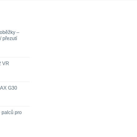
loběžky –
 přezutí
x2 VR
 MAX G30
 palců pro