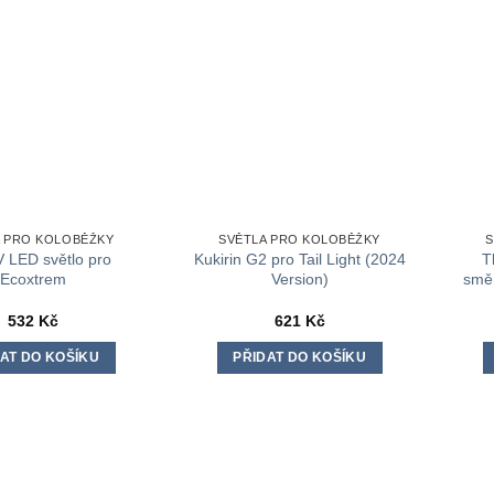
A PRO KOLOBĚŽKY
SVĚTLA PRO KOLOBĚŽKY
S
 LED světlo pro
Kukirin G2 pro Tail Light (2024
T
Ecoxtrem
Version)
smě
532
Kč
621
Kč
AT DO KOŠÍKU
PŘIDAT DO KOŠÍKU