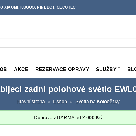
O XIAOMI, KUGOO, NINEBOT, CECOTEC
MOB
AKCE
REZERVACE OPRAVY
SLUŽBY
BL
bíjecí zadní polohové světlo EWL
Hlavní strana
»
Eshop
»
Světla na Koloběžky
Doprava ZDARMA od
2 000
Kč