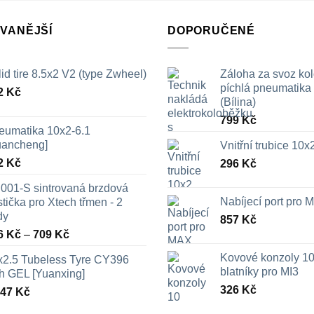
VANĚJŠÍ
DOPORUČENÉ
id tire 8.5x2 V2 (type Zwheel)
Záloha za svoz ko
píchlá pneumatika /
2
Kč
(Bílina)
799
Kč
eumatika 10x2-6.1
uancheng]
Vnitřní trubice 10
2
Kč
296
Kč
001-S sintrovaná brzdová
Nabíjecí port pro
tička pro Xtech třmen - 2
dy
857
Kč
Rozpětí
6
Kč
–
709
Kč
cen:
Kovové konzoly 10
x2.5 Tubeless Tyre CY396
326 Kč
blatníky pro MI3
th GEL [Yuanxing]
až
326
Kč
447
Kč
709 Kč