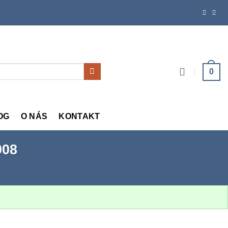
0
OG
O NÁS
KONTAKT
008