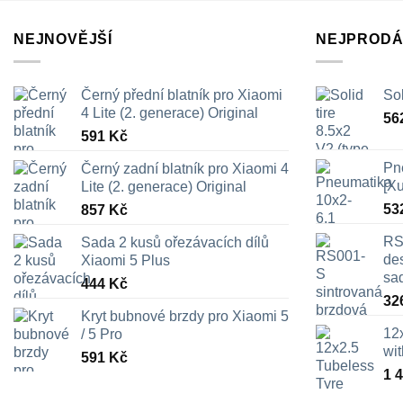
NEJNOVĚJŠÍ
NEJPRODÁ
Černý přední blatník pro Xiaomi
Sol
4 Lite (2. generace) Original
56
591
Kč
Pn
Černý zadní blatník pro Xiaomi 4
[X
Lite (2. generace) Original
53
857
Kč
RS
Sada 2 kusů ořezávacích dílů
des
Xiaomi 5 Plus
sa
444
Kč
32
Kryt bubnové brzdy pro Xiaomi 5
12
/ 5 Pro
wi
591
Kč
1 