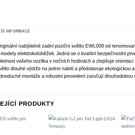
LŠÍ INFORMACE
riginální nabíjitelné zadní poziční světlo EWL008 od renomova
modely elektrokoloběžek. Jedná se o kvalitní bezpečnostní prv
itelnost vašeho vozítka v nočních hodinách a zlepšuje orientaci 
větlo dlouhé výdrže na jedno nabití a představuje ekologickou
ednoduché montáže a robustní provedení zaručují dlouhodobou s
EJÍCÍ PRODUKTY