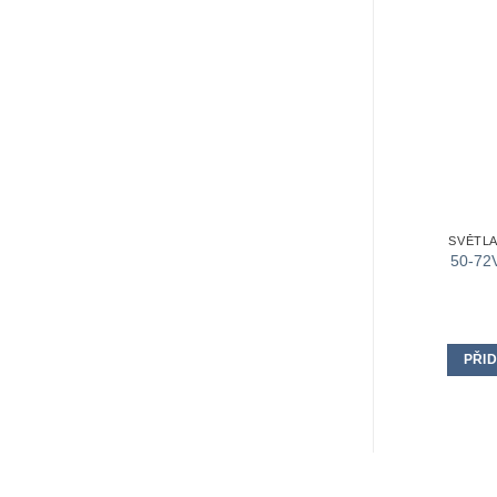
SVĚTL
50-72V
PŘID