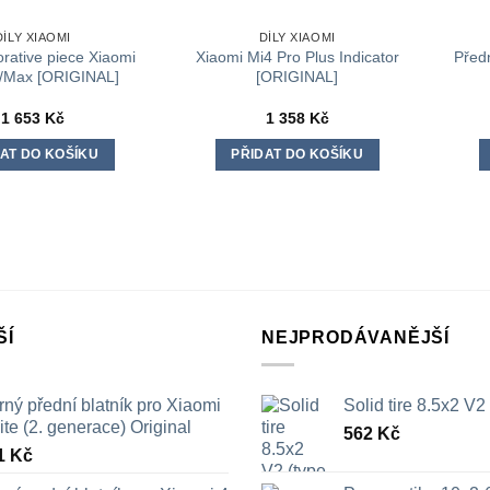
DÍLY XIAOMI
DÍLY XIAOMI
orative piece Xiaomi
Xiaomi Mi4 Pro Plus Indicator
Předn
o/Max [ORIGINAL]
[ORIGINAL]
1 653
Kč
1 358
Kč
AT DO KOŠÍKU
PŘIDAT DO KOŠÍKU
ŠÍ
NEJPRODÁVANĚJŠÍ
ný přední blatník pro Xiaomi
Solid tire 8.5x2 V2
ite (2. generace) Original
562
Kč
1
Kč