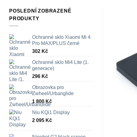
POSLEDNÍ ZOBRAZENÉ
PRODUKTY
Ochranné sklo Xiaomi Mi 4
Pro MAX/PLUS černé
302
Kč
Ochranné sklo Mi4 Lite (1.
generace)
296
Kč
Obrazovka pro
Zwheel/Urbanglide
1 800
Kč
Niu KQi1 Display
2 095
Kč
Ninebot G2 black screen