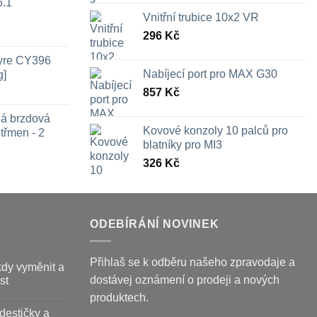
6.1
Vnitřní trubice 10x2 VR
296
Kč
Tyre CY396
Nabíjecí port pro MAX G30
g]
857
Kč
ná brzdová
Kovové konzoly 10 palců pro
třmen - 2
blatníky pro MI3
326
Kč
ozpětí
en:
26 Kč
ž
09 Kč
ODEBÍRÁNÍ NOVINEK
Přihlaš se k odběru našeho zpravodaje a
kdy vyměnit a
dostávej oznámení o prodeji a nových
st
produktech.
destičky a