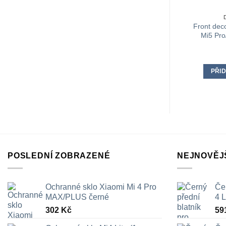
Front dec
Mi5 Pr
PŘID
POSLEDNÍ ZOBRAZENÉ
NEJNOVĚJ
Ochranné sklo Xiaomi Mi 4 Pro
Čer
MAX/PLUS černé
4 L
302
Kč
59