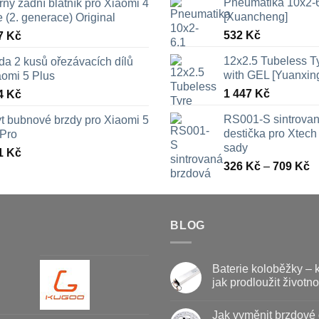
Pneumatika 10x2-
ný zadní blatník pro Xiaomi 4
[Xuancheng]
e (2. generace) Original
532
Kč
7
Kč
12x2.5 Tubeless 
da 2 kusů ořezávacích dílů
with GEL [Yuanxin
aomi 5 Plus
1 447
Kč
4
Kč
RS001-S sintrova
yt bubnové brzdy pro Xiaomi 5
destička pro Xtech 
 Pro
sady
1
Kč
R
326
Kč
–
709
Kč
c
3
a
BLOG
7
Baterie koloběžky – 
jak prodloužit životno
Žádné
komentáře
Jak vyměnit brzdové 
u