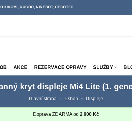
O XIAOMI, KUGOO, NINEBOT, CECOTEC
MOB
AKCE
REZERVACE OPRAVY
SLUŽBY
BL
nný kryt displeje Mi4 Lite (1. gen
Hlavní strana
»
Eshop
»
Displeje
Doprava ZDARMA od
2 000
Kč