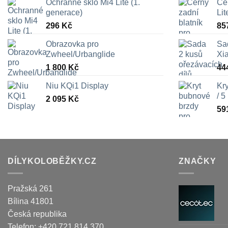
Ochranné sklo Mi4 Lite (1.
Čer
generace)
Lit
296
Kč
85
Obrazovka pro
Sa
Zwheel/Urbanglide
Xi
1 800
Kč
44
Niu KQi1 Display
Kr
/ 5
2 095
Kč
59
DÍLYKOLOBĚŽKY.CZ
ZNAČKY
Pražská 261
Bílina
41801
Česká republika
Telefon:
+420 721 814 370