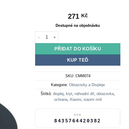
271
Kč
Dostupné na objednávku
Ochranný kryt displeje Mi4 Lite (1. generace) m
PŘIDAT DO KOŠÍKU
KUP TEĎ
SKU:
CMM074
Kategorie:
Obrazovky a Displeje
Štítků:
displej
,
kryt
,
náhradní díl
,
obrazovka
,
ochrana
,
Xiaomi
,
xiaomi mi4
EAN
8435764420382