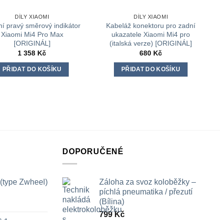
DÍLY XIAOMI
DÍLY XIAOMI
í pravý směrový indikátor
Kabeláž konektoru pro zadní
Xiaomi Mi4 Pro Max
ukazatele Xiaomi Mi4 pro
[ORIGINÁL]
(italská verze) [ORIGINÁL]
1 358
Kč
680
Kč
PŘIDAT DO KOŠÍKU
PŘIDAT DO KOŠÍKU
DOPORUČENÉ
 (type Zwheel)
Záloha za svoz koloběžky –
píchlá pneumatika / přezutí
(Bílina)
799
Kč