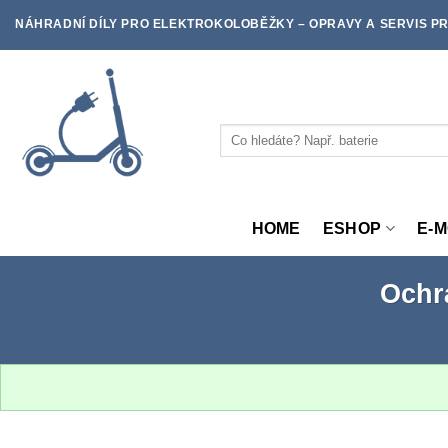
Skip
NÁHRADNÍ DÍLY PRO ELEKTROKOLOBĚŽKY – OPRAVY A SERVIS PR
to
content
Hledat:
HOME
ESHOP
E-
Ochra