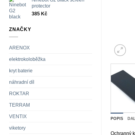
protector
385
Kč
ZNAČKY
ARENOX
elektrokoloběžka
kryt baterie
náhradní díl
ROKTAR
TERRAM
VENTIX
POPIS
DA
viketory
Ochranný kr