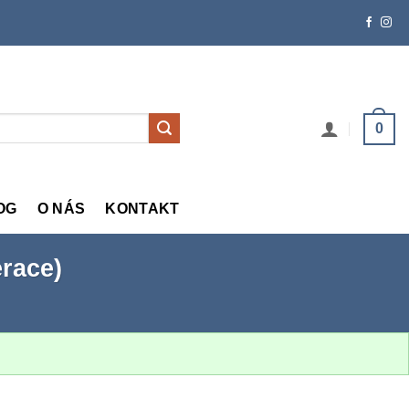
0
OG
O NÁS
KONTAKT
erace)