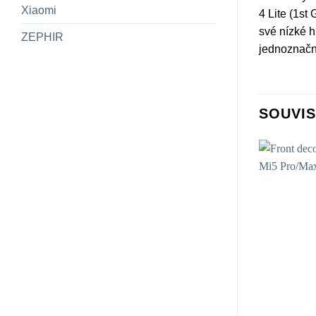
Xiaomi
4 Lite (1st
své nízké h
ZEPHIR
jednoznačn
SOUVIS