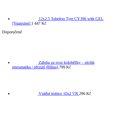
12x2.5 Tubeless Tyre CY396 with GEL
[Yuanxing]
1 447
Kč
Doporučené
Záloha za svoz koloběžky – píchlá
pneumatika / přezutí (Bílina)
799
Kč
Vnitřní trubice 10x2 VR
296
Kč