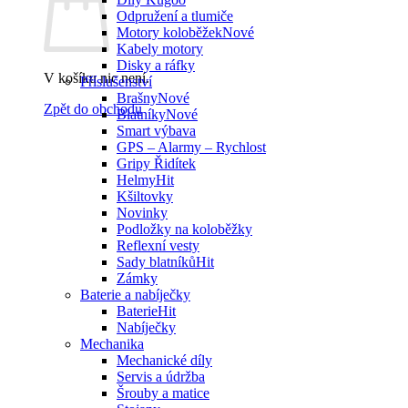
Odpružení a tlumiče
Motory koloběžek
Kabely motory
Disky a ráfky
V košíku nic není.
Příslušenství
Brašny
Zpět do obchodu
Blatníky
Smart výbava
GPS – Alarmy – Rychlost
Gripy Řidítek
Helmy
Kšiltovky
Novinky
Podložky na koloběžky
Reflexní vesty
Sady blatníků
Zámky
Baterie a nabíječky
Baterie
Nabíječky
Mechanika
Mechanické díly
Servis a údržba
Šrouby a matice