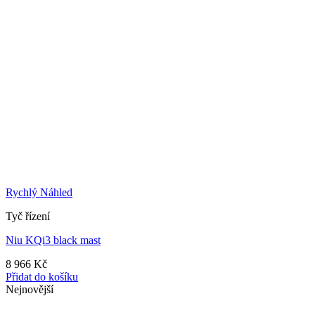
Rychlý Náhled
Tyč řízení
Niu KQi3 black mast
8 966
Kč
Přidat do košíku
Nejnovější