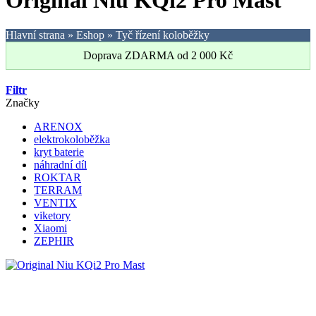
Original Niu KQi2 Pro Mast
Hlavní strana
»
Eshop
»
Tyč řízení koloběžky
Doprava ZDARMA od
2 000
Kč
Filtr
Značky
ARENOX
elektrokoloběžka
kryt baterie
náhradní díl
ROKTAR
TERRAM
VENTIX
viketory
Xiaomi
ZEPHIR