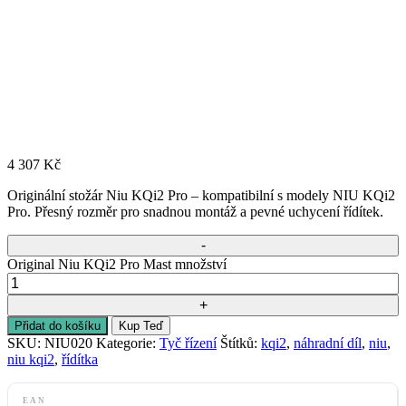
4 307
Kč
Originální stožár Niu KQi2 Pro – kompatibilní s modely NIU KQi2
Pro. Přesný rozměr pro snadnou montáž a pevné uchycení řídítek.
Original Niu KQi2 Pro Mast množství
Přidat do košíku
Kup Teď
SKU:
NIU020
Kategorie:
Tyč řízení
Štítků:
kqi2
,
náhradní díl
,
niu
,
niu kqi2
,
řídítka
EAN