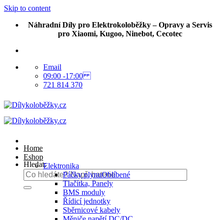
Skip to content
Náhradní Díly pro Elektrokoloběžky – Opravy a Servis
pro Xiaomi, Kugoo, Ninebot, Cecotec
Email
09:00 -17:00
721 814 370
Home
Eshop
Hledat:
Elektronika
Páčky plynu
Tlačítka, Panely
BMS moduly
Řídicí jednotky
Sběrnicové kabely
Měniče napětí DC/DC