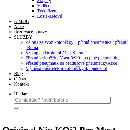
Stojany
Vidlice
Tyče řízení
Ložiska
E-MOB
Akce
Rezervace opravy
SLUŽBY
Záloha za svoz koloběžky – píchlá pneumatika / přezutí
(Bílina)
Výkup elektrokoloběžek Xiaomi
Přezutí koloběžky Vsett 8/9/9+ na plné pneumatiky
Přezutí pneumatik na bezdušové pneumatiky
Výměna duše elektrokoloběžky 8,5 palce
Blog
O Nás
Kontakt
Hledat: