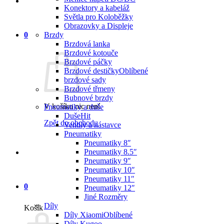
Konektory a kabeláž
Světla pro Koloběžky
Obrazovky a Displeje
0
Brzdy
Brzdová lanka
Brzdové kotouče
Brzdové páčky
Brzdové destičky
brzdové sady
Brzdové třmeny
Bubnové brzdy
V košíku nic není.
Pneumatiky a duše
Duše
Zpět do obchodu
Ventily a nástavce
Pneumatiky
Pneumatiky 8″
Pneumatiky 8.5″
Pneumatiky 9″
Pneumatiky 10″
Pneumatiky 11″
0
Pneumatiky 12″
Jiné Rozměry
Díly
Košík
Díly Xiaomi
Díly Kugoo