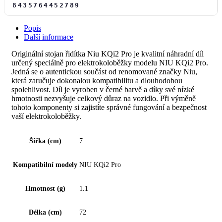
8435764452789
Popis
Další informace
Originální stojan řidítka Niu KQi2 Pro je kvalitní náhradní díl
určený speciálně pro elektrokoloběžky modelu NIU KQi2 Pro.
Jedná se o autentickou součást od renomované značky Niu,
která zaručuje dokonalou kompatibilitu a dlouhodobou
spolehlivost. Díl je vyroben v černé barvě a díky své nízké
hmotnosti nezvyšuje celkový důraz na vozidlo. Při výměně
tohoto komponenty si zajistíte správné fungování a bezpečnost
vaší elektrokoloběžky.
Šířka (cm)
7
Kompatibilní modely
NIU KQi2 Pro
Hmotnost (g)
1.1
Délka (cm)
72