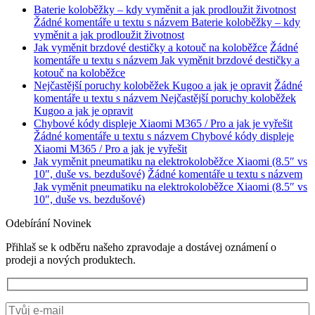
Baterie koloběžky – kdy vyměnit a jak prodloužit životnost
Žádné komentáře
u textu s názvem Baterie koloběžky – kdy
vyměnit a jak prodloužit životnost
Jak vyměnit brzdové destičky a kotouč na koloběžce
Žádné
komentáře
u textu s názvem Jak vyměnit brzdové destičky a
kotouč na koloběžce
Nejčastější poruchy koloběžek Kugoo a jak je opravit
Žádné
komentáře
u textu s názvem Nejčastější poruchy koloběžek
Kugoo a jak je opravit
Chybové kódy displeje Xiaomi M365 / Pro a jak je vyřešit
Žádné komentáře
u textu s názvem Chybové kódy displeje
Xiaomi M365 / Pro a jak je vyřešit
Jak vyměnit pneumatiku na elektrokoloběžce Xiaomi (8.5″ vs
10″, duše vs. bezdušové)
Žádné komentáře
u textu s názvem
Jak vyměnit pneumatiku na elektrokoloběžce Xiaomi (8.5″ vs
10″, duše vs. bezdušové)
Odebírání Novinek
Přihlaš se k odběru našeho zpravodaje a dostávej oznámení o
prodeji a nových produktech.