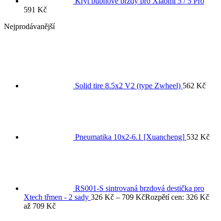
Kryt bubnové brzdy pro Xiaomi 5 / 5 Pro
591
Kč
Nejprodávanější
Solid tire 8.5x2 V2 (type Zwheel)
562
Kč
Pneumatika 10x2-6.1 [Xuancheng]
532
Kč
RS001-S sintrovaná brzdová destička pro
Xtech třmen - 2 sady
326
Kč
–
709
Kč
Rozpětí cen: 326 Kč
až 709 Kč