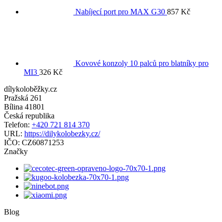
Nabíjecí port pro MAX G30
857
Kč
Kovové konzoly 10 palců pro blatníky pro
MI3
326
Kč
dílykoloběžky.cz
Pražská 261
Bílina
41801
Česká republika
Telefon:
+420 721 814 370
URL:
https://dilykolobezky.cz/
IČO:
CZ60871253
Značky
Blog