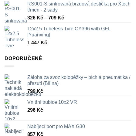
RS001-S sintrovaná brzdová destička pro Xtech
třmen - 2 sady
Rozpětí
326
Kč
–
709
Kč
cen:
12x2.5 Tubeless Tyre CY396 with GEL
326 Kč
[Yuanxing]
až
1 447
Kč
709 Kč
DOPORUČENÉ
Záloha za svoz koloběžky – píchlá pneumatika /
přezutí (Bílina)
799
Kč
Vnitřní trubice 10x2 VR
296
Kč
Nabíjecí port pro MAX G30
857
Kč