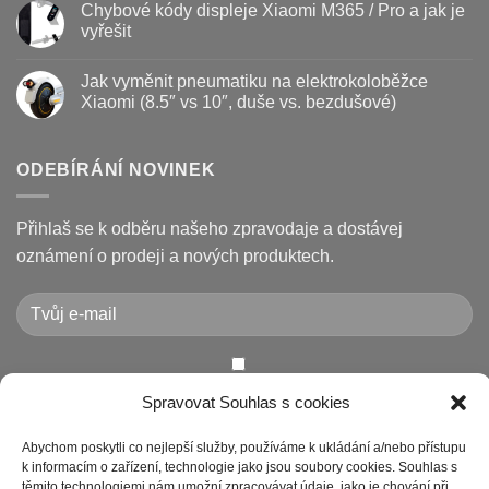
Chybové kódy displeje Xiaomi M365 / Pro a jak je
jak
vyměnit
u
prodloužit
brzdové
textu
vyřešit
životnost
destičky
s
a
názvem
Žádné
kotouč
Nejčastější
komentáře
Jak vyměnit pneumatiku na elektrokoloběžce
na
poruchy
u
koloběžce
koloběžek
textu
Xiaomi (8.5″ vs 10″, duše vs. bezdušové)
Kugoo
s
a
názvem
Žádné
jak
Chybové
komentáře
je
kódy
u
opravit
displeje
textu
ODEBÍRÁNÍ NOVINEK
Xiaomi
s
M365
názvem
/
Jak
Pro
vyměnit
Přihlaš se k odběru našeho zpravodaje a dostávej
a
pneumatiku
jak
na
oznámení o prodeji a nových produktech.
je
elektrokoloběžce
vyřešit
Xiaomi
(8.5″
vs
10″,
duše
vs.
bezdušové)
Chcete-li odeslat tento formulář, musíte přijmout naše
Spravovat Souhlas s cookies
Prohlášení o ochraně osobních údajů
Abychom poskytli co nejlepší služby, používáme k ukládání a/nebo přístupu
k informacím o zařízení, technologie jako jsou soubory cookies. Souhlas s
těmito technologiemi nám umožní zpracovávat údaje, jako je chování při