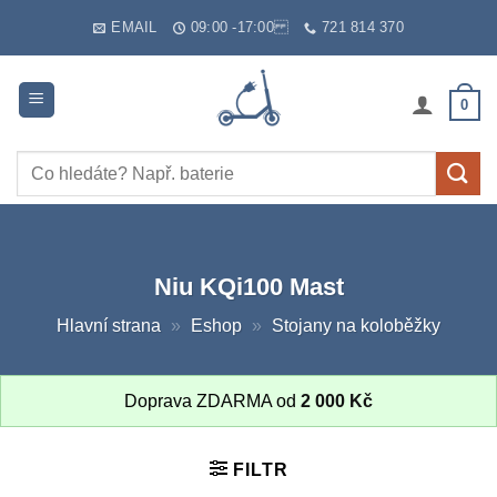
Skip
EMAIL
09:00 -17:00
721 814 370
to
content
0
Hledat:
Niu KQi100 Mast
Hlavní strana
»
Eshop
»
Stojany na koloběžky
Doprava ZDARMA od
2 000
Kč
FILTR