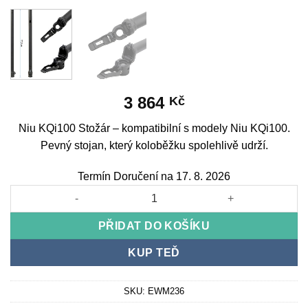
3 864
Kč
Niu KQi100 Stožár – kompatibilní s modely Niu KQi100.
Pevný stojan, který koloběžku spolehlivě udrží.
Termín Doručení na 17. 8. 2026
Niu KQi100 Mast množství
PŘIDAT DO KOŠÍKU
KUP TEĎ
SKU:
EWM236