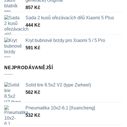
generace) Original
857
Kč
Sada 2 kusů ořezávacích dílů Xiaomi 5 Plus
444
Kč
Kryt bubnové brzdy pro Xiaomi 5 / 5 Pro
591
Kč
NEJPRODÁVANĚJŠÍ
Solid tire 8.5x2 V2 (type Zwheel)
562
Kč
Pneumatika 10x2-6.1 [Xuancheng]
532
Kč