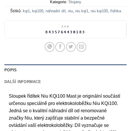
Kategorie:
Stojany
Štítků:
kqi1
,
kqi100
,
náhradní díl
,
niu
,
niu kqi1
,
niu kqi100
,
řídítka
EAN
8435764430183
POPIS
DALŠÍ INFORMACE
Sloupek řídítek Niu KQi100 Mast je originální součástí
určenou speciálně pro elektrokoloběžku Niu KQi100.
Jedná se o kvalitní náhradní díl od renomované
značky Niu, který zajišťuje stabilní a bezpečné
ovládání vaší elektrokoloběžky. Díl vyznačuje se