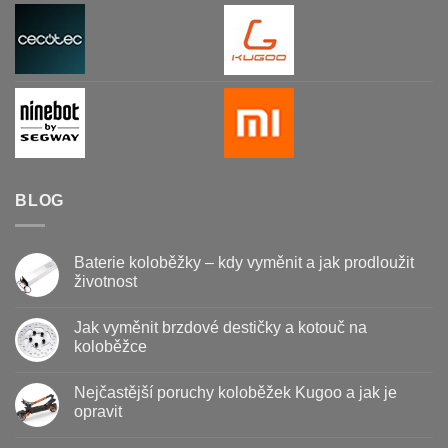
BLOG
Baterie koloběžky – kdy vyměnit a jak prodloužit
životnost
Žádné
komentáře
Jak vyměnit brzdové destičky a kotouč na
u
textu
koloběžce
s
názvem
Žádné
Baterie
komentáře
Nejčastější poruchy koloběžek Kugoo a jak je
koloběžky
u
–
textu
opravit
kdy
s
vyměnit
názvem
Žádné
a
Jak
komentáře