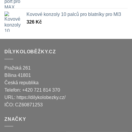
Kovové konzoly 10 palců pro blatníky pro MI3
326
Kč
DÍLYKOLOBĚŽKY.CZ
Pražská 261
Bílina
41801
Česká republika
Telefon:
+420 721 814 370
URL:
https://dilykolobezky.cz/
IČO:
CZ60871253
ZNAČKY