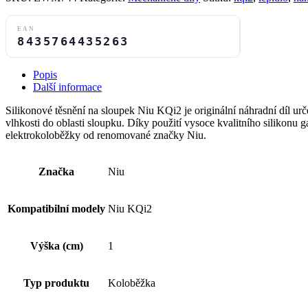
Niu
KQi2
množství
EAN
8435764435263
Popis
Další informace
Silikonové těsnění na sloupek Niu KQi2 je originální náhradní díl urč
vlhkosti do oblasti sloupku. Díky použití vysoce kvalitního silikonu 
elektrokoloběžky od renomované značky Niu.
Značka
Niu
Kompatibilní modely
Niu KQi2
Výška (cm)
1
Typ produktu
Koloběžka