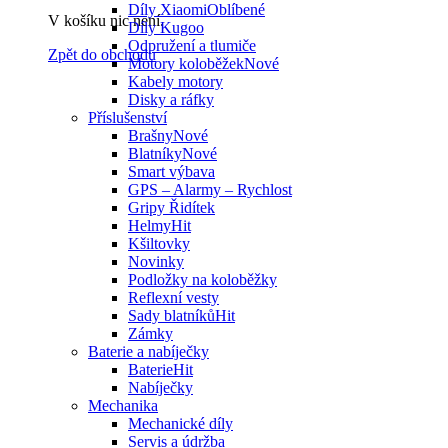
Díly Xiaomi
V košíku nic není.
Díly Kugoo
Odpružení a tlumiče
Zpět do obchodu
Motory koloběžek
Kabely motory
Disky a ráfky
Příslušenství
Brašny
Blatníky
Smart výbava
GPS – Alarmy – Rychlost
Gripy Řidítek
Helmy
Kšiltovky
Novinky
Podložky na koloběžky
Reflexní vesty
Sady blatníků
Zámky
Baterie a nabíječky
Baterie
Nabíječky
Mechanika
Mechanické díly
Servis a údržba