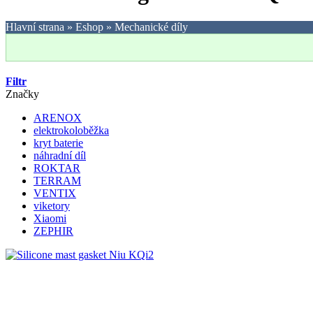
Hlavní strana
»
Eshop
»
Mechanické díly
Filtr
Značky
ARENOX
elektrokoloběžka
kryt baterie
náhradní díl
ROKTAR
TERRAM
VENTIX
viketory
Xiaomi
ZEPHIR