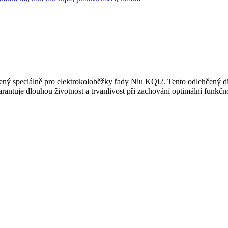
ený speciálně pro elektrokoloběžky řady Niu KQi2. Tento odlehčený díl 
garantuje dlouhou životnost a trvanlivost při zachování optimální funkč