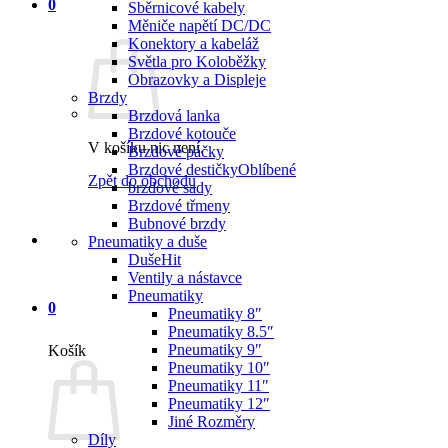
0
Sběrnicové kabely
Měniče napětí DC/DC
Konektory a kabeláž
Světla pro Koloběžky
Obrazovky a Displeje
Brzdy
Brzdová lanka
Brzdové kotouče
V košíku nic není.
Brzdové páčky
Brzdové destičky
Zpět do obchodu
brzdové sady
Brzdové třmeny
Bubnové brzdy
Pneumatiky a duše
Duše
Ventily a nástavce
Pneumatiky
0
Pneumatiky 8″
Pneumatiky 8.5″
Pneumatiky 9″
Košík
Pneumatiky 10″
Pneumatiky 11″
Pneumatiky 12″
Jiné Rozměry
Díly