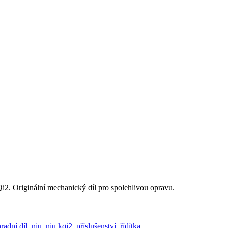
i2. Originální mechanický díl pro spolehlivou opravu.
radní díl
,
niu
,
niu kqi2
,
příslušenství
,
řídítka