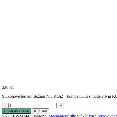
326
Kč
Silikonové těsnění stožáru Niu KQi2 – kompatibilní s modely Niu KQ
Silicone
mast
Přidat do košíku
Kup Teď
gasket
SKU:
EWM744
Kategorie:
Mechanické díly
Štítků:
kqi2
,
lepidlo
,
náh