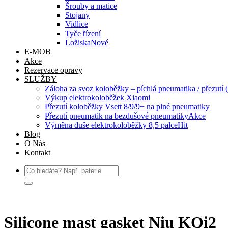
Šrouby a matice
Stojany
Vidlice
Tyče řízení
Ložiska
E-MOB
Akce
Rezervace opravy
SLUŽBY
Záloha za svoz koloběžky – píchlá pneumatika / přezutí (
Výkup elektrokoloběžek Xiaomi
Přezutí koloběžky Vsett 8/9/9+ na plné pneumatiky
Přezutí pneumatik na bezdušové pneumatiky
Výměna duše elektrokoloběžky 8,5 palce
Blog
O Nás
Kontakt
Hledat:
Silicone mast gasket Niu KQi2