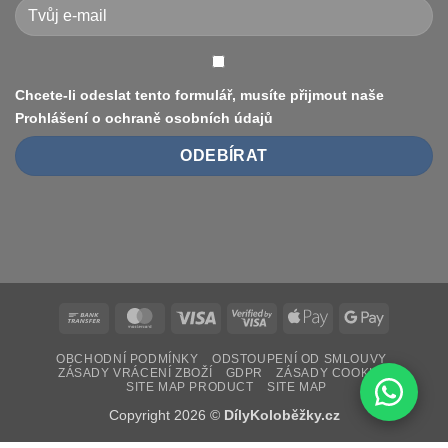
vs
10″,
duše
vs.
bezdušové)
Chcete-li odeslat tento formulář, musíte přijmout naše
Prohlášení o ochraně osobních údajů
Bank
MasterCard
Visa
Visa
Apple
Google
Transfer
2
Pay
Pay
OBCHODNÍ PODMÍNKY
ODSTOUPENÍ OD SMLOUVY
ZÁSADY VRÁCENÍ ZBOŽÍ
GDPR
ZÁSADY COOKIES
SITE MAP PRODUCT
SITE MAP
Copyright 2026 ©
DílyKoloběžky.cz