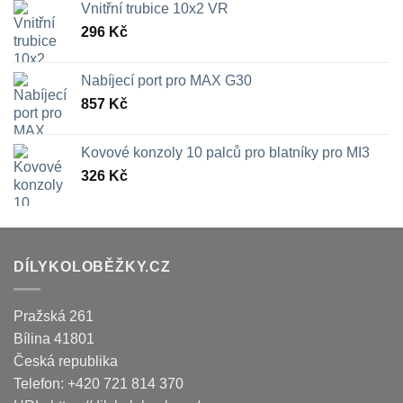
Vnitřní trubice 10x2 VR
296
Kč
Nabíjecí port pro MAX G30
857
Kč
Kovové konzoly 10 palců pro blatníky pro MI3
326
Kč
DÍLYKOLOBĚŽKY.CZ
Pražská 261
Bílina
41801
Česká republika
Telefon:
+420 721 814 370