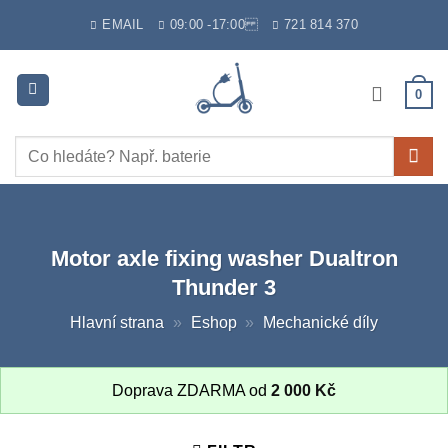
Skip
EMAIL
09:00 -17:00
721 814 370
to
content
0
Hledat:
Motor axle fixing washer Dualtron
Thunder 3
Hlavní strana
»
Eshop
»
Mechanické díly
Doprava ZDARMA od
2 000
Kč