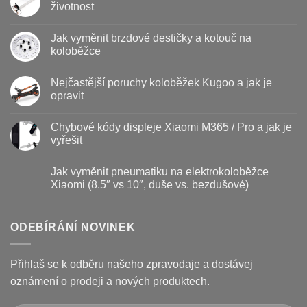
životnost
Žádné
komentáře
Jak vyměnit brzdové destičky a kotouč na
u
textu
koloběžce
s
názvem
Žádné
Baterie
komentáře
Nejčastější poruchy koloběžek Kugoo a jak je
koloběžky
u
–
textu
opravit
kdy
s
vyměnit
názvem
Žádné
a
Jak
komentáře
Chybové kódy displeje Xiaomi M365 / Pro a jak je
jak
vyměnit
u
prodloužit
brzdové
textu
vyřešit
životnost
destičky
s
a
názvem
Žádné
kotouč
Nejčastější
komentáře
Jak vyměnit pneumatiku na elektrokoloběžce
na
poruchy
u
koloběžce
koloběžek
textu
Xiaomi (8.5″ vs 10″, duše vs. bezdušové)
Kugoo
s
a
názvem
Žádné
jak
Chybové
komentáře
je
kódy
u
opravit
displeje
textu
ODEBÍRÁNÍ NOVINEK
Xiaomi
s
M365
názvem
/
Jak
Pro
vyměnit
Přihlaš se k odběru našeho zpravodaje a dostávej
a
pneumatiku
jak
na
oznámení o prodeji a nových produktech.
je
elektrokoloběžce
vyřešit
Xiaomi
(8.5″