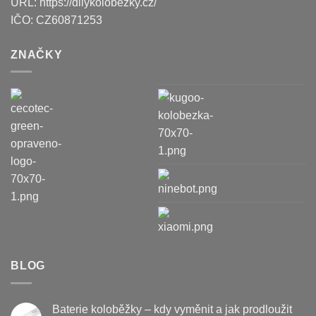
URL:
https://dilykolobezky.cz/
IČO:
CZ60871253
ZNAČKY
BLOG
Baterie koloběžky – kdy vyměnit a jak prodloužit