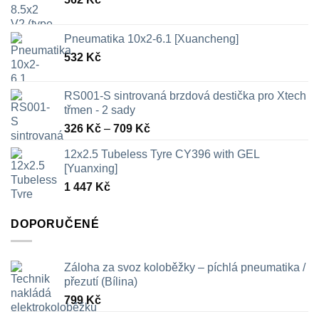
Pneumatika 10x2-6.1 [Xuancheng]
532
Kč
RS001-S sintrovaná brzdová destička pro Xtech
třmen - 2 sady
Rozpětí
326
Kč
–
709
Kč
cen:
12x2.5 Tubeless Tyre CY396 with GEL
326 Kč
[Yuanxing]
až
1 447
Kč
709 Kč
DOPORUČENÉ
Záloha za svoz koloběžky – píchlá pneumatika /
přezutí (Bílina)
799
Kč