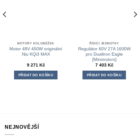
MOTORY KOLOBĚŽEK
ŘÍDICÍ JEDNOTKY
Motor 48V 450W originální
Regulátor 60V 27A 1600W
Niu KQi3 MAX
pro Dualtron Eagle
[Minimotors]
9 271
Kč
7 403
Kč
PŘIDAT DO KOŠÍKU
PŘIDAT DO KOŠÍKU
NEJNOVĚJŠÍ