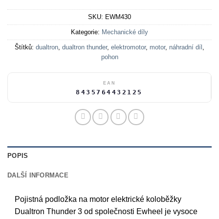
SKU:
EWM430
Kategorie:
Mechanické díly
Štítků:
dualtron
,
dualtron thunder
,
elektromotor
,
motor
,
náhradní díl
,
pohon
EAN
8435764432125
POPIS
DALŠÍ INFORMACE
Pojistná podložka na motor elektrické koloběžky
Dualtron Thunder 3 od společnosti Ewheel je vysoce