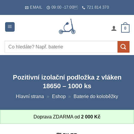
Skip
EMAIL
09:00 -17:00
721 814 370
to
content
0
Hledat:
Pozitivní izolační podložka z vláken
18650 – 1000 ks
Hlavní strana
»
Eshop
»
Baterie do koloběžky
Doprava ZDARMA od
2 000
Kč