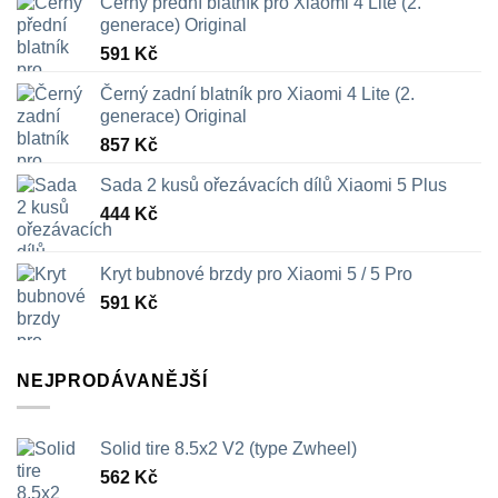
Černý přední blatník pro Xiaomi 4 Lite (2.
generace) Original
591
Kč
Černý zadní blatník pro Xiaomi 4 Lite (2.
generace) Original
857
Kč
Sada 2 kusů ořezávacích dílů Xiaomi 5 Plus
444
Kč
Kryt bubnové brzdy pro Xiaomi 5 / 5 Pro
591
Kč
NEJPRODÁVANĚJŠÍ
Solid tire 8.5x2 V2 (type Zwheel)
562
Kč