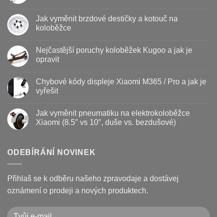
Žádné
komentáře
Jak vyměnit brzdové destičky a kotouč na
u
textu
koloběžce
s
názvem
Žádné
Baterie
komentáře
Nejčastější poruchy koloběžek Kugoo a jak je
koloběžky
u
–
textu
opravit
kdy
s
vyměnit
názvem
Žádné
a
Jak
komentáře
Chybové kódy displeje Xiaomi M365 / Pro a jak je
jak
vyměnit
u
prodloužit
brzdové
textu
vyřešit
životnost
destičky
s
a
názvem
Žádné
kotouč
Nejčastější
komentáře
Jak vyměnit pneumatiku na elektrokoloběžce
na
poruchy
u
koloběžce
koloběžek
textu
Xiaomi (8.5″ vs 10″, duše vs. bezdušové)
Kugoo
s
a
názvem
Žádné
jak
Chybové
komentáře
je
kódy
u
opravit
displeje
textu
ODEBÍRÁNÍ NOVINEK
Xiaomi
s
M365
názvem
/
Jak
Pro
vyměnit
Přihlaš se k odběru našeho zpravodaje a dostávej
a
pneumatiku
jak
na
oznámení o prodeji a nových produktech.
je
elektrokoloběžce
vyřešit
Xiaomi
(8.5″
vs