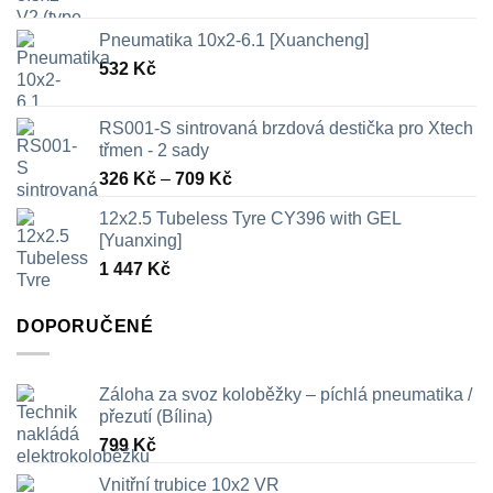
Pneumatika 10x2-6.1 [Xuancheng]
532
Kč
RS001-S sintrovaná brzdová destička pro Xtech
třmen - 2 sady
Rozpětí
326
Kč
–
709
Kč
cen:
12x2.5 Tubeless Tyre CY396 with GEL
326 Kč
[Yuanxing]
až
1 447
Kč
709 Kč
DOPORUČENÉ
Záloha za svoz koloběžky – píchlá pneumatika /
přezutí (Bílina)
799
Kč
Vnitřní trubice 10x2 VR