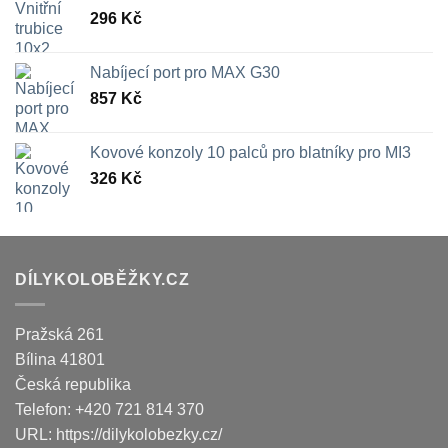
296
Kč
Nabíjecí port pro MAX G30
857
Kč
Kovové konzoly 10 palců pro blatníky pro MI3
326
Kč
DÍLYKOLOBĚŽKY.CZ
Pražská 261
Bílina
41801
Česká republika
Telefon:
+420 721 814 370
URL:
https://dilykolobezky.cz/