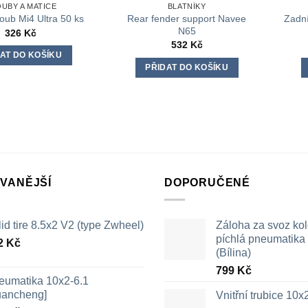
UBY A MATICE
BLATNÍKY
Rear fender support Navee
Zadní
oub Mi4 Ultra 50 ks
N65
326
Kč
532
Kč
AT DO KOŠÍKU
PŘIDAT DO KOŠÍKU
VANĚJŠÍ
DOPORUČENÉ
id tire 8.5x2 V2 (type Zwheel)
Záloha za svoz ko
píchlá pneumatika /
2
Kč
(Bílina)
799
Kč
eumatika 10x2-6.1
uancheng]
Vnitřní trubice 10