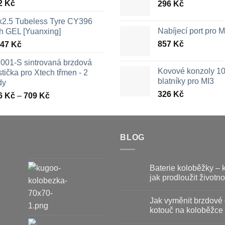
2
Kč
296
Kč
x2.5 Tubeless Tyre CY396
Nabíjecí port pro
th GEL [Yuanxing]
857
Kč
447
Kč
001-S sintrovaná brzdová
Kovové konzoly 10
tička pro Xtech třmen - 2
blatníky pro MI3
dy
326
Kč
Rozpětí
6
Kč
–
709
Kč
cen:
326 Kč
až
709 Kč
BLOG
Baterie koloběžky – 
jak prodloužit životno
Žádné
komentáře
Jak vyměnit brzdové 
u
textu
kotouč na koloběžce
s
názvem
Žádné