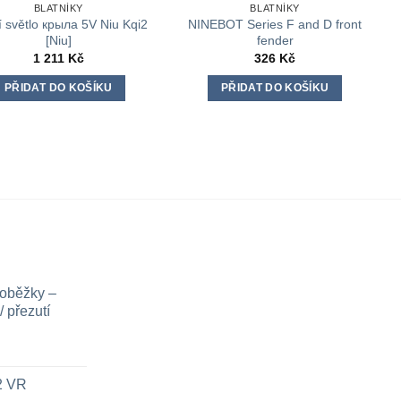
BLATNÍKY
BLATNÍKY
 světlo крыла 5V Niu Kqi2
NINEBOT Series F and D front
[Niu]
fender
1 211
Kč
326
Kč
PŘIDAT DO KOŠÍKU
PŘIDAT DO KOŠÍKU
loběžky –
 přezutí
x2 VR