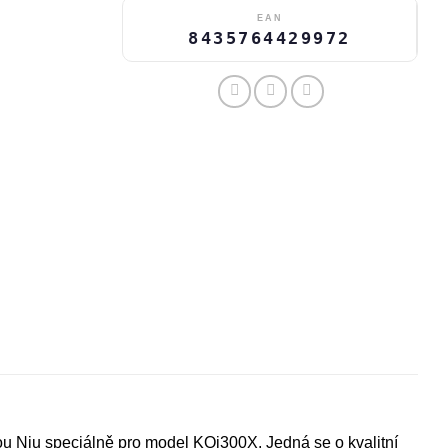
EAN
8435764429972
ou Niu speciálně pro model KQi300X. Jedná se o kvalitní