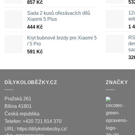
53
857
Kč
12
Sada 2 kusů ořezávacích dílů
wi
Xiaomi 5 Plus
1 
444
Kč
RS
Kryt bubnové brzdy pro Xiaomi 5
des
/ 5 Pro
sa
591
Kč
32
DÍLYKOLOBĚŽKY.CZ
ZNAČKY
Pražská 261
Bílina
41801
Česká republika
Telefon:
+420 721 814 370
URL:
https://dilykolobezky.cz/