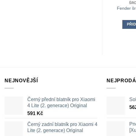
ŠRO
Fender šr
PŘID
NEJNOVĚJŠÍ
NEJPRODÁ
Černý přední blatník pro Xiaomi
Sol
4 Lite (2. generace) Original
56
591
Kč
Pn
Černý zadní blatník pro Xiaomi 4
[X
Lite (2. generace) Original