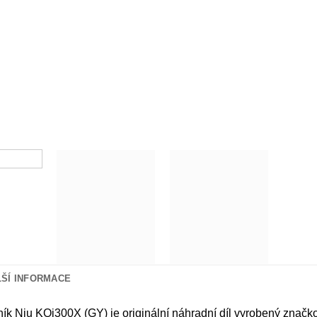
LŠÍ INFORMACE
ník Niu KQi300X (GY) je originální náhradní díl vyrobený značk