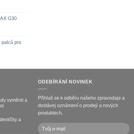
 MAX G30
 palců pro
ODEBÍRÁNÍ NOVINEK
Přihlaš se k odběru našeho zpravodaje a
kdy vyměnit a
dostávej oznámení o prodeji a nových
st
produktech.
destičky a