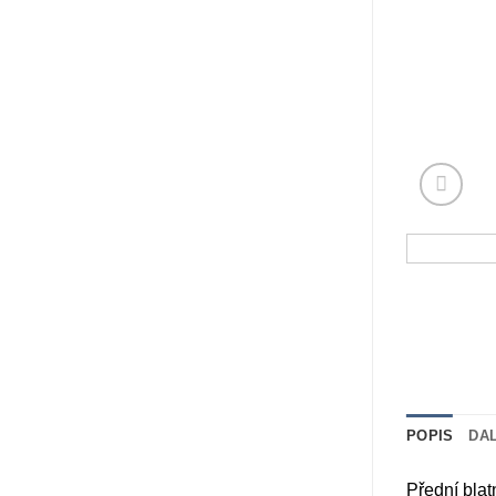
POPIS
DA
Přední blat