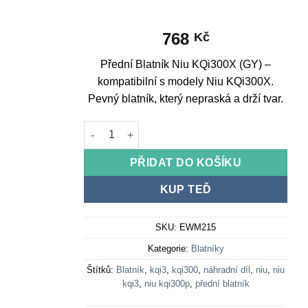
768
Kč
Přední Blatník Niu KQi300X (GY) –
kompatibilní s modely Niu KQi300X.
Pevný blatník, který nepraská a drží tvar.
Front Fender Niu KQi300X (GY) množství
PŘIDAT DO KOŠÍKU
KUP TEĎ
SKU:
EWM215
Kategorie:
Blatníky
Štítků:
Blatník
,
kqi3
,
kqi300
,
náhradní díl
,
niu
,
niu
kqi3
,
niu kqi300p
,
přední blatník