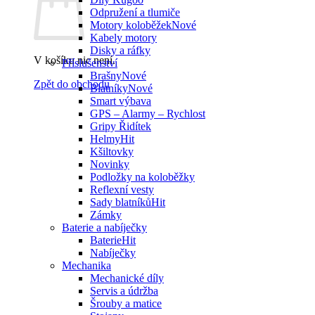
Odpružení a tlumiče
Motory koloběžek
Kabely motory
Disky a ráfky
V košíku nic není.
Příslušenství
Brašny
Zpět do obchodu
Blatníky
Smart výbava
GPS – Alarmy – Rychlost
Gripy Řidítek
Helmy
Kšiltovky
Novinky
Podložky na koloběžky
Reflexní vesty
Sady blatníků
Zámky
Baterie a nabíječky
Baterie
Nabíječky
Mechanika
Mechanické díly
Servis a údržba
Šrouby a matice