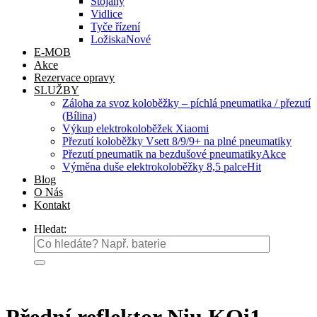
Stojany
Vidlice
Tyče řízení
Ložiska
E-MOB
Akce
Rezervace opravy
SLUŽBY
Záloha za svoz koloběžky – píchlá pneumatika / přezutí
(Bílina)
Výkup elektrokoloběžek Xiaomi
Přezutí koloběžky Vsett 8/9/9+ na plné pneumatiky
Přezutí pneumatik na bezdušové pneumatiky
Výměna duše elektrokoloběžky 8,5 palce
Blog
O Nás
Kontakt
Hledat: