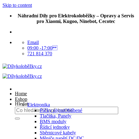
Skip to content
Náhradní Díly pro Elektrokoloběžky – Opravy a Servis
pro Xiaomi, Kugoo, Ninebot, Cecotec
Email
09:00 -17:00
721 814 370
Home
Eshop
Hledat:
Elektronika
Páčky plynu
Tlačítka, Panely
BMS moduly
Řídicí jednotky
Sběrnicové kabely
Měniče napětí DC/DC