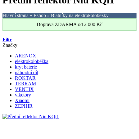
Přední reflektor Niu KQi1
Hlavní strana
»
Eshop
»
Blatníky na elektrokoloběžky
Doprava ZDARMA od
2 000
Kč
Filtr
Značky
ARENOX
elektrokoloběžka
kryt baterie
náhradní díl
ROKTAR
TERRAM
VENTIX
viketory
Xiaomi
ZEPHIR