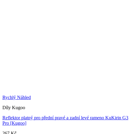
Rychlý Náhled
Díly Kugoo
Reflektor platný pro přední pravé a zadní levé rameno KuKirin G3
Pro [Kugoo]
267
Kč