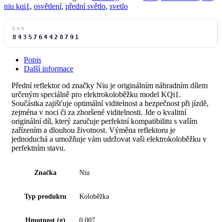
niu kqi1
,
osvětlení
,
přední světlo
,
svetlo
EAN
8435764428791
Popis
Další informace
Přední reflektor od značky Niu je originálním náhradním dílem
určeným speciálně pro elektrokoloběžku model KQi1.
Součástka zajišťuje optimální viditelnost a bezpečnost při jízdě,
zejména v noci či za zhoršené viditelnosti. Jde o kvalitní
originální díl, který zaručuje perfektní kompatibilitu s vaším
zařízením a dlouhou životnost. Výměna reflektoru je
jednoduchá a umožňuje vám udržovat vaši elektrokoloběžku v
perfektním stavu.
Značka
Niu
Typ produktu
Koloběžka
Hmotnost (g)
0.007