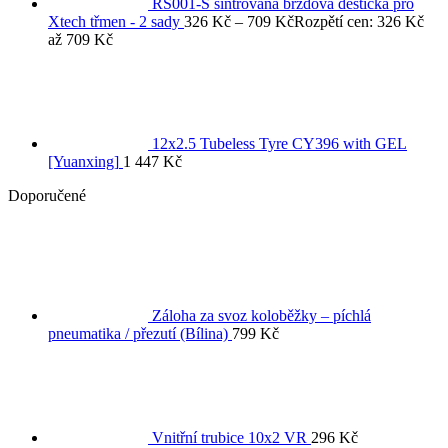
RS001-S sintrovaná brzdová destička pro
Xtech třmen - 2 sady
326
Kč
–
709
Kč
Rozpětí cen: 326 Kč
až 709 Kč
12x2.5 Tubeless Tyre CY396 with GEL
[Yuanxing]
1 447
Kč
Doporučené
Záloha za svoz koloběžky – píchlá
pneumatika / přezutí (Bílina)
799
Kč
Vnitřní trubice 10x2 VR
296
Kč