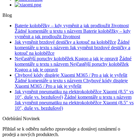
Blog
Baterie koloběžky – kdy vyměnit a jak prodloužit životnost
Žádné komentáře
u textu s názvem Baterie koloběžky – kdy
vyměnit a jak prodloužit životnost
Jak vyměnit brzdové destičky a kotouč na koloběžce
Žádné
komentáře
u textu s názvem Jak vyměnit brzdové destičky a
kotouč na koloběžce
Nejčastější poruchy koloběžek Kugoo a jak je opravit
Žádné
komentáře
u textu s názvem Nejčastější poruchy koloběžek
Kugoo a jak je opravit
Chybové kódy displeje Xiaomi M365 / Pro a jak je vyřešit
Žádné komentáře
u textu s názvem Chybové kódy displeje
Xiaomi M365 / Pro a jak je vyřešit
Jak vyměnit pneumatiku na elektrokoloběžce Xiaomi (8.5″ vs
10″, duše vs. bezdušové)
Žádné komentáře
u textu s názvem
Jak vyměnit pneumatiku na elektrokoloběžce Xiaomi (8.5″ vs
10″, duše vs. bezdušové)
Odebírání Novinek
Přihlaš se k odběru našeho zpravodaje a dostávej oznámení o
prodeji a nových produktech.