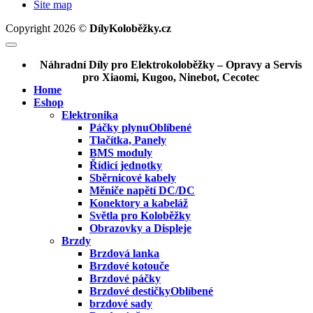
Site map
Copyright 2026 ©
DílyKoloběžky.cz
Náhradní Díly pro Elektrokoloběžky – Opravy a Servis
pro Xiaomi, Kugoo, Ninebot, Cecotec
Home
Eshop
Elektronika
Páčky plynu
Tlačítka, Panely
BMS moduly
Řídicí jednotky
Sběrnicové kabely
Měniče napětí DC/DC
Konektory a kabeláž
Světla pro Koloběžky
Obrazovky a Displeje
Brzdy
Brzdová lanka
Brzdové kotouče
Brzdové páčky
Brzdové destičky
brzdové sady