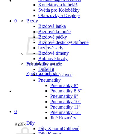
Konektory a kabeláž
Světla pro Koloběžky
Obrazovky a Displeje
0
Brzdy
Brzdová lanka
Brzdové kotouče
Brzdové páčky
Brzdové destičky
brzdové sady
Brzdové třmeny
Bubnové brzdy
V košíku nic není.
Pneumatiky a duše
Duše
Zpět do obchodu
Ventily a nástavce
Pneumatiky
Pneumatiky 8″
Pneumatiky 8.5″
Pneumatiky 9″
Pneumatiky 10″
Pneumatiky 11″
0
Pneumatiky 12″
Jiné Rozměry
Díly
Košík
Díly Xiaomi
Díly Kugoo