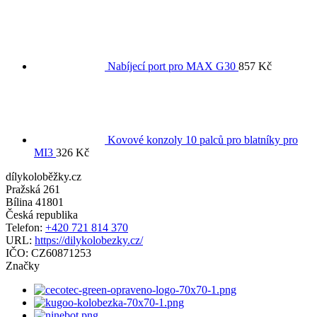
Nabíjecí port pro MAX G30
857
Kč
Kovové konzoly 10 palců pro blatníky pro
MI3
326
Kč
dílykoloběžky.cz
Pražská 261
Bílina
41801
Česká republika
Telefon:
+420 721 814 370
URL:
https://dilykolobezky.cz/
IČO:
CZ60871253
Značky