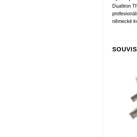
Dualtron Th
profesionál
německé kva
SOUVIS