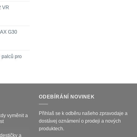
x2 VR
 MAX G30
 palců pro
ODEBÍRÁNÍ NOVINEK
Přihlaš se k odběru našeho zpravodaje a
kdy vyměnit a
dostávej oznámení o prodeji a nových
st
produktech.
destičky a