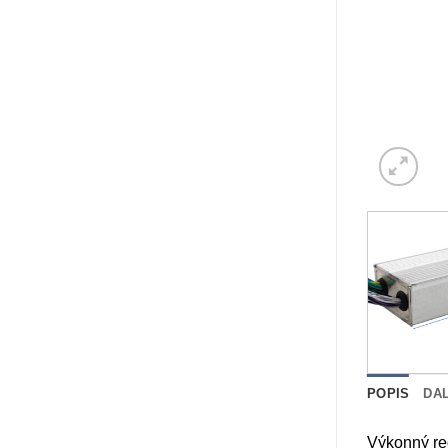
POPIS
DA
Výkonný reg