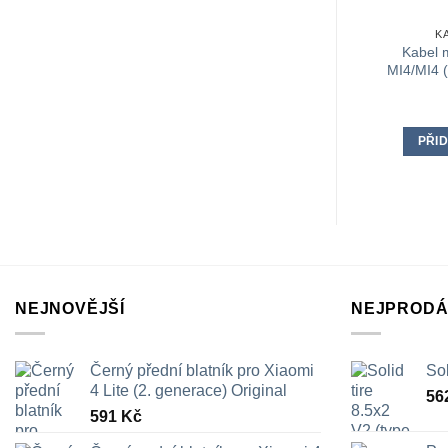
K
Kabel 
MI4/MI4 (
PŘID
NEJNOVĚJŠÍ
NEJPRODÁ
Černý přední blatník pro Xiaomi
Sol
4 Lite (2. generace) Original
56
591
Kč