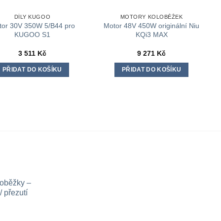
DÍLY KUGOO
MOTORY KOLOBĚŽEK
tor 30V 350W 5/B44 pro
Motor 48V 450W originální Niu
KUGOO S1
KQi3 MAX
3 511
Kč
9 271
Kč
PŘIDAT DO KOŠÍKU
PŘIDAT DO KOŠÍKU
loběžky –
 přezutí