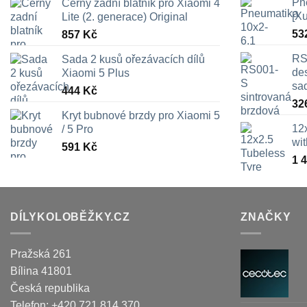
Pn
Černý zadní blatník pro Xiaomi 4
[X
Lite (2. generace) Original
53
857
Kč
RS
Sada 2 kusů ořezávacích dílů
des
Xiaomi 5 Plus
sa
444
Kč
32
Kryt bubnové brzdy pro Xiaomi 5
12
/ 5 Pro
wi
591
Kč
1 
DÍLYKOLOBĚŽKY.CZ
ZNAČKY
Pražská 261
Bílina
41801
Česká republika
Telefon:
+420 721 814 370