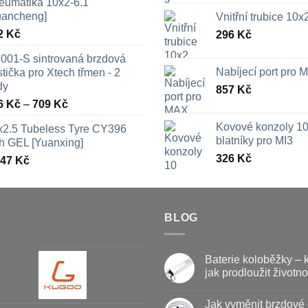
eumatika 10x2-6.1
uancheng]
Vnitřní trubice 10
2
Kč
296
Kč
001-S sintrovaná brzdová
Nabíjecí port pro
tička pro Xtech třmen - 2
dy
857
Kč
Rozpětí
6
Kč
–
709
Kč
cen:
Kovové konzoly 10
x2.5 Tubeless Tyre CY396
326 Kč
blatníky pro MI3
th GEL [Yuanxing]
až
326
Kč
447
Kč
709 Kč
BLOG
Baterie koloběžky – 
jak prodloužit životno
Žádné
komentáře
Jak vyměnit brzdové 
u