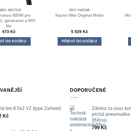
ABEL MOTOR
DÍLY XIAOMI
motoru 800W pro
Mo
Xiaomi 4lite Original Motor
1. generace) a MI3
lite
473
Kč
5 929
Kč
AT DO KOŠÍKU
PŘIDAT DO KOŠÍKU
VANĚJŠÍ
DOPORUČENÉ
id tire 8.5x2 V2 (type Zwheel)
Záloha za svoz ko
píchlá pneumatika /
2
Kč
(Bílina)
799
Kč