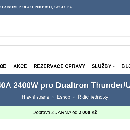
O XIAOMI, KUGOO, NINEBOT, CECOTEC
MOB
AKCE
REZERVACE OPRAVY
SLUŽBY
BL
40A 2400W pro Dualtron Thunder/U
Hlavní strana
»
Eshop
»
Řídicí jednotky
Doprava ZDARMA od
2 000
Kč