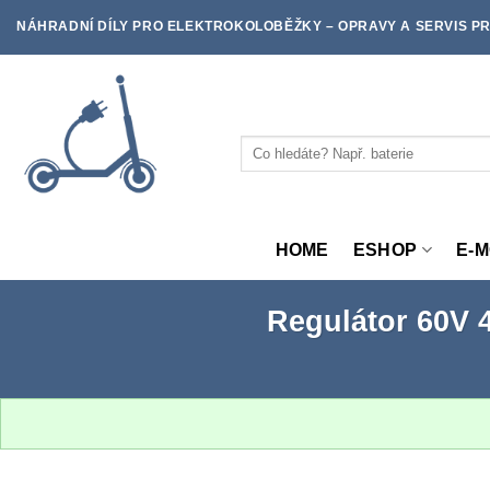
Skip
NÁHRADNÍ DÍLY PRO ELEKTROKOLOBĚŽKY – OPRAVY A SERVIS PR
to
content
Hledat:
HOME
ESHOP
E-
Regulátor 60V 