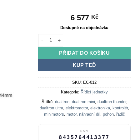
6 577
Kč
Dostupné na objednávku
Regulátor 60V 40A 2400W pro Dualtron Thunder
PŘIDAT DO KOŠÍKU
KUP TEĎ
SKU:
EC-012
Kategorie:
Řídicí jednotky
Štítků:
dualtron
,
dualtron mini
,
dualtron thunder
,
dualtron ultra
,
elektromotor
,
elektronika
,
kontrolér
,
minimotors
,
motor
,
náhradní díl
,
pohon
,
řadič
EAN
8435764413377