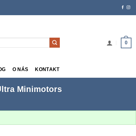
0
OG
O NÁS
KONTAKT
ltra Minimotors