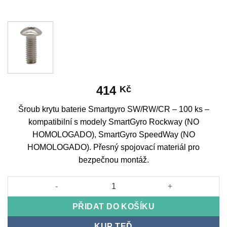
414
Kč
Šroub krytu baterie Smartgyro SW/RW/CR – 100 ks –
kompatibilní s modely SmartGyro Rockway (NO
HOMOLOGADO), SmartGyro SpeedWay (NO
HOMOLOGADO). Přesný spojovací materiál pro
bezpečnou montáž.
Šroub krytu baterie Smartgyro SW/RW/CR - 100 ks množství
PŘIDAT DO KOŠÍKU
KUP TEĎ