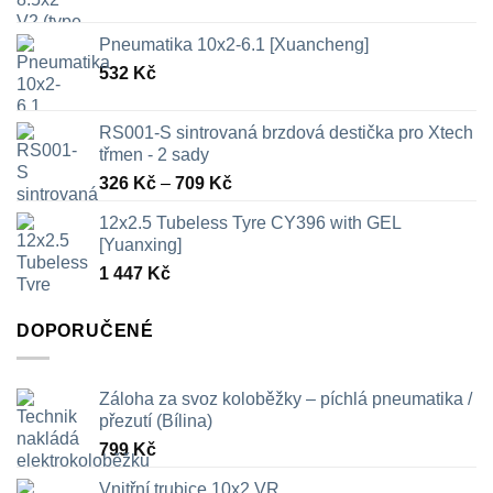
Pneumatika 10x2-6.1 [Xuancheng]
532
Kč
RS001-S sintrovaná brzdová destička pro Xtech
třmen - 2 sady
Rozpětí
326
Kč
–
709
Kč
cen:
12x2.5 Tubeless Tyre CY396 with GEL
326 Kč
[Yuanxing]
až
1 447
Kč
709 Kč
DOPORUČENÉ
Záloha za svoz koloběžky – píchlá pneumatika /
přezutí (Bílina)
799
Kč
Vnitřní trubice 10x2 VR