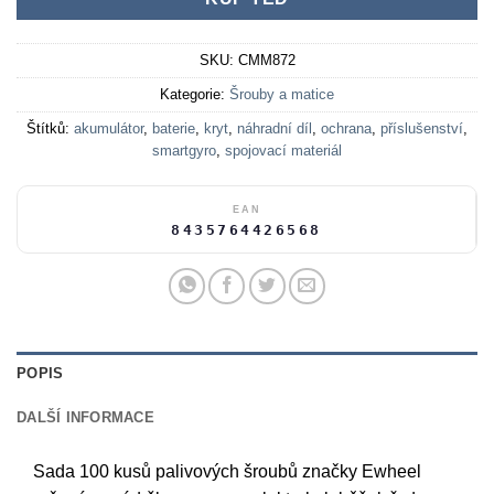
SKU:
CMM872
Kategorie:
Šrouby a matice
Štítků:
akumulátor
,
baterie
,
kryt
,
náhradní díl
,
ochrana
,
příslušenství
,
smartgyro
,
spojovací materiál
EAN
8435764426568
POPIS
DALŠÍ INFORMACE
Sada 100 kusů palivových šroubů značky Ewheel