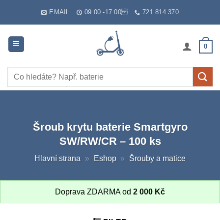
Skip
EMAIL
09:00 -17:00
721 814 370
to
content
0
Hledat:
Šroub krytu baterie Smartgyro
SW/RW/CR – 100 ks
Hlavní strana
»
Eshop
»
Šrouby a matice
Doprava ZDARMA od
2 000
Kč