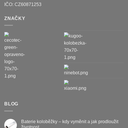
IČO:
CZ60871253
ZNAČKY
BLOG
Baterie koloběžky – kdy vyměnit a jak prodloužit
životnost