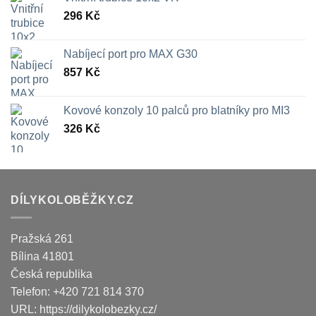
296
Kč
Nabíjecí port pro MAX G30
857
Kč
Kovové konzoly 10 palců pro blatníky pro MI3
326
Kč
DÍLYKOLOBĚŽKY.CZ
Pražská 261
Bílina
41801
Česká republika
Telefon:
+420 721 814 370
URL:
https://dilykolobezky.cz/