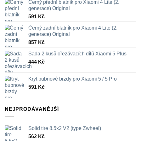
Černý přední blatník pro Xiaomi 4 Lite (2.
generace) Original
591
Kč
Černý zadní blatník pro Xiaomi 4 Lite (2.
generace) Original
857
Kč
Sada 2 kusů ořezávacích dílů Xiaomi 5 Plus
444
Kč
Kryt bubnové brzdy pro Xiaomi 5 / 5 Pro
591
Kč
NEJPRODÁVANĚJŠÍ
Solid tire 8.5x2 V2 (type Zwheel)
562
Kč