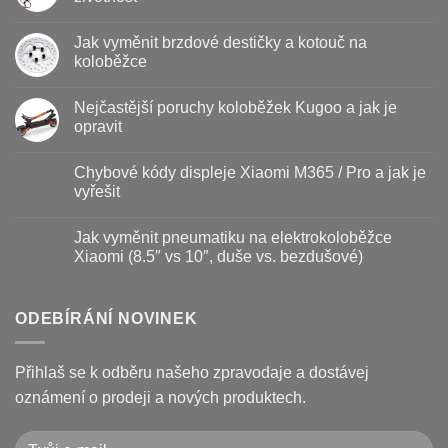
Žádné
komentáře
Jak vyměnit brzdové destičky a kotouč na
u
textu
koloběžce
s
názvem
Žádné
Baterie
komentáře
Nejčastější poruchy koloběžek Kugoo a jak je
koloběžky
u
–
textu
opravit
kdy
s
vyměnit
názvem
Žádné
a
Jak
komentáře
Chybové kódy displeje Xiaomi M365 / Pro a jak je
jak
vyměnit
u
prodloužit
brzdové
textu
vyřešit
životnost
destičky
s
a
názvem
Žádné
kotouč
Nejčastější
komentáře
Jak vyměnit pneumatiku na elektrokoloběžce
na
poruchy
u
koloběžce
koloběžek
textu
Xiaomi (8.5″ vs 10″, duše vs. bezdušové)
Kugoo
s
a
názvem
Žádné
jak
Chybové
komentáře
je
kódy
u
opravit
displeje
textu
ODEBÍRÁNÍ NOVINEK
Xiaomi
s
M365
názvem
/
Jak
Pro
vyměnit
Přihlaš se k odběru našeho zpravodaje a dostávej
a
pneumatiku
jak
na
oznámení o prodeji a nových produktech.
je
elektrokoloběžce
vyřešit
Xiaomi
(8.5″
vs