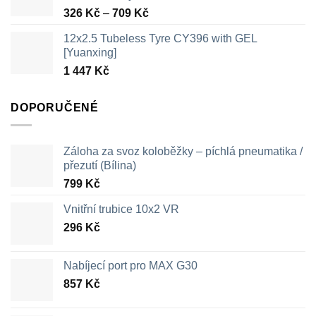
Rozpětí
326
Kč
–
709
Kč
cen:
12x2.5 Tubeless Tyre CY396 with GEL
326 Kč
[Yuanxing]
až
1 447
Kč
709 Kč
DOPORUČENÉ
Záloha za svoz koloběžky – píchlá pneumatika /
přezutí (Bílina)
799
Kč
Vnitřní trubice 10x2 VR
296
Kč
Nabíjecí port pro MAX G30
857
Kč