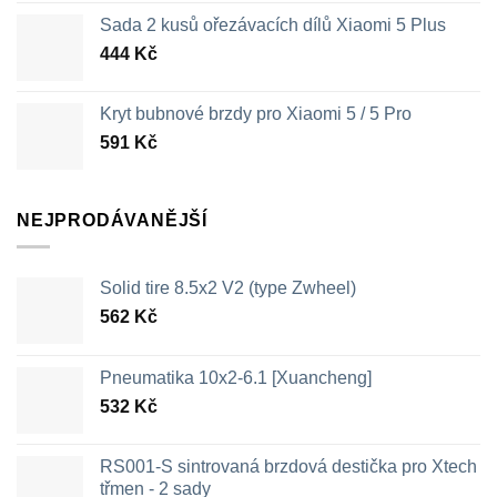
Sada 2 kusů ořezávacích dílů Xiaomi 5 Plus
444
Kč
Kryt bubnové brzdy pro Xiaomi 5 / 5 Pro
591
Kč
NEJPRODÁVANĚJŠÍ
Solid tire 8.5x2 V2 (type Zwheel)
562
Kč
Pneumatika 10x2-6.1 [Xuancheng]
532
Kč
RS001-S sintrovaná brzdová destička pro Xtech
třmen - 2 sady