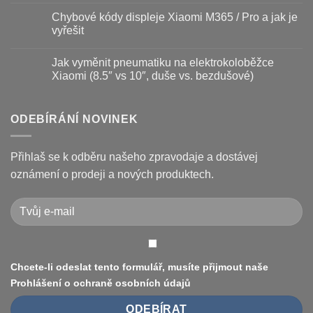
a
Jak
komentáře
Chybové kódy displeje Xiaomi M365 / Pro a jak je
jak
vyměnit
u
prodloužit
brzdové
textu
vyřešit
životnost
destičky
s
a
názvem
Žádné
kotouč
Nejčastější
komentáře
Jak vyměnit pneumatiku na elektrokoloběžce
na
poruchy
u
koloběžce
koloběžek
textu
Xiaomi (8.5″ vs 10″, duše vs. bezdušové)
Kugoo
s
a
názvem
Žádné
jak
Chybové
komentáře
je
kódy
u
opravit
displeje
textu
ODEBÍRÁNÍ NOVINEK
Xiaomi
s
M365
názvem
/
Jak
Pro
vyměnit
Přihlaš se k odběru našeho zpravodaje a dostávej
a
pneumatiku
jak
na
oznámení o prodeji a nových produktech.
je
elektrokoloběžce
vyřešit
Xiaomi
(8.5″
vs
10″,
duše
vs.
bezdušové)
Chcete-li odeslat tento formulář, musíte přijmout naše
Prohlášení o ochraně osobních údajů