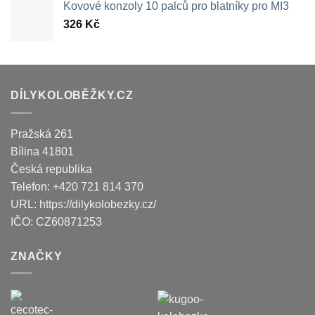
Kovové konzoly 10 palců pro blatníky pro MI3
326
Kč
DÍLYKOLOBĚŽKY.CZ
Pražská 261
Bílina
41801
Česká republika
Telefon:
+420 721 814 370
URL:
https://dilykolobezky.cz/
IČO:
CZ60871253
ZNAČKY