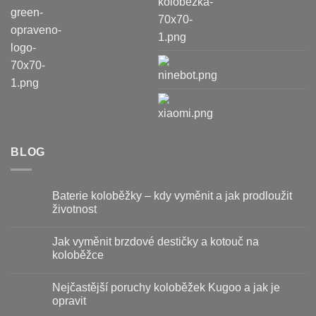
BLOG
Baterie koloběžky – kdy vyměnit a jak prodloužit
životnost
Žádné
komentáře
Jak vyměnit brzdové destičky a kotouč na
u
textu
koloběžce
s
názvem
Žádné
Baterie
komentáře
Nejčastější poruchy koloběžek Kugoo a jak je
koloběžky
u
–
textu
opravit
kdy
s
vyměnit
názvem
Žádné