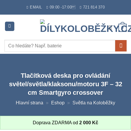
Skip
EMAIL
09:00 -17:00
721 814 370
to
content
0
Hledat:
Tlačítková deska pro ovládání
světel/světla/klaksonu/motoru 3F – 32
cm Smartgyro crossover
Hlavní strana
»
Eshop
»
Světla na Koloběžky
Doprava ZDARMA od
2 000
Kč