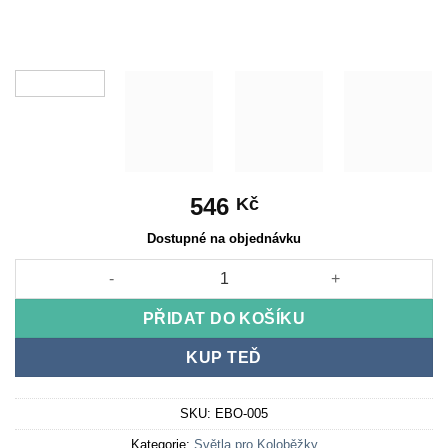
546
Kč
Dostupné na objednávku
Tlačítková deska pro ovládání světel/světla/klaksonu/motoru 3
PŘIDAT DO KOŠÍKU
KUP TEĎ
SKU:
EBO-005
Kategorie:
Světla pro Koloběžky