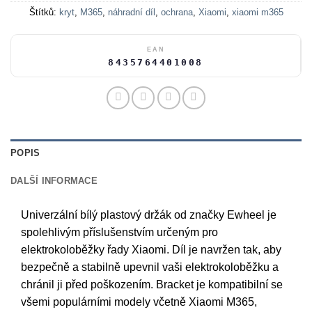
Štítků:
kryt
,
M365
,
náhradní díl
,
ochrana
,
Xiaomi
,
xiaomi m365
EAN
8435764401008
POPIS
DALŠÍ INFORMACE
Univerzální bílý plastový držák od značky Ewheel je
spolehlivým příslušenstvím určeným pro
elektrokoloběžky řady Xiaomi. Díl je navržen tak, aby
bezpečně a stabilně upevnil vaši elektrokoloběžku a
chránil ji před poškozením. Bracket je kompatibilní se
všemi populárními modely včetně Xiaomi M365,