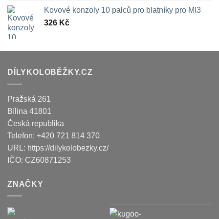
Kovové konzoly 10 palců pro blatníky pro MI3
326
Kč
DÍLYKOLOBĚŽKY.CZ
Pražská 261
Bílina
41801
Česká republika
Telefon:
+420 721 814 370
URL:
https://dilykolobezky.cz/
IČO:
CZ60871253
ZNAČKY