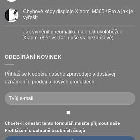
vyměnit
názvem
Žádné
a
Jak
komentáře
Chybové kódy displeje Xiaomi M365 / Pro a jak je
jak
vyměnit
u
prodloužit
brzdové
textu
vyřešit
životnost
destičky
s
a
názvem
Žádné
kotouč
Nejčastější
komentáře
Jak vyměnit pneumatiku na elektrokoloběžce
na
poruchy
u
koloběžce
koloběžek
textu
Xiaomi (8.5″ vs 10″, duše vs. bezdušové)
Kugoo
s
a
názvem
Žádné
jak
Chybové
komentáře
je
kódy
u
opravit
displeje
textu
ODEBÍRÁNÍ NOVINEK
Xiaomi
s
M365
názvem
/
Jak
Pro
vyměnit
Přihlaš se k odběru našeho zpravodaje a dostávej
a
pneumatiku
jak
na
oznámení o prodeji a nových produktech.
je
elektrokoloběžce
vyřešit
Xiaomi
(8.5″
vs
10″,
duše
vs.
bezdušové)
Chcete-li odeslat tento formulář, musíte přijmout naše
Prohlášení o ochraně osobních údajů