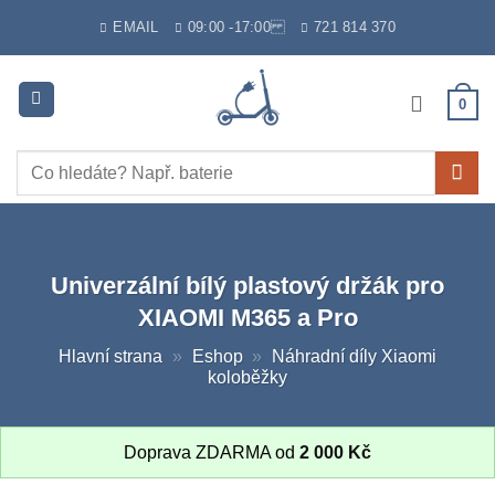
Skip
EMAIL
09:00 -17:00
721 814 370
to
content
0
Hledat:
Univerzální bílý plastový držák pro
XIAOMI M365 a Pro
Hlavní strana
»
Eshop
»
Náhradní díly Xiaomi
koloběžky
Doprava ZDARMA od
2 000
Kč