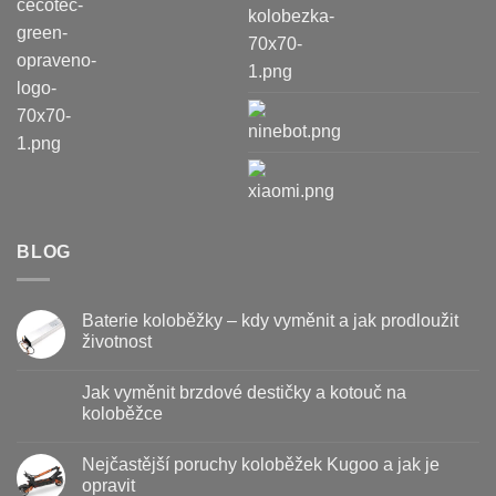
BLOG
Baterie koloběžky – kdy vyměnit a jak prodloužit
životnost
Žádné
komentáře
Jak vyměnit brzdové destičky a kotouč na
u
textu
koloběžce
s
názvem
Žádné
Baterie
komentáře
Nejčastější poruchy koloběžek Kugoo a jak je
koloběžky
u
–
textu
opravit
kdy
s