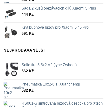
Sada 2 kusů ořezávacích dílů Xiaomi 5 Plus
444
Kč
Kryt bubnové brzdy pro Xiaomi 5 / 5 Pro
591
Kč
NEJPRODÁVANĚJŠÍ
Solid tire 8.5x2 V2 (type Zwheel)
562
Kč
Pneumatika 10x2-6.1 [Xuancheng]
532
Kč
RS001-S sintrovaná brzdová destička pro Xtech