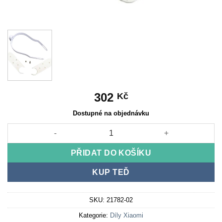
302
Kč
Dostupné na objednávku
Univerzální bílý plastový držák pro XIAOMI M365 a Pro množstv
PŘIDAT DO KOŠÍKU
KUP TEĎ
SKU:
21782-02
Kategorie:
Díly Xiaomi