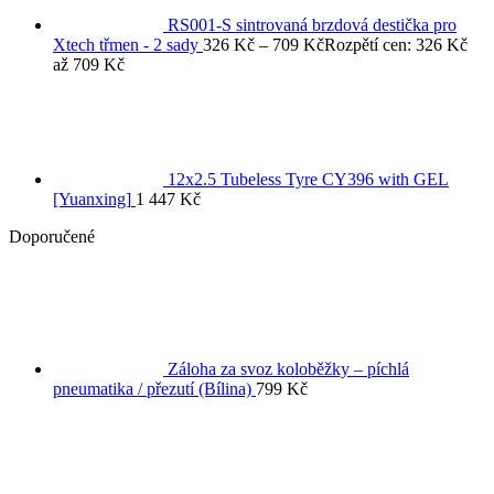
RS001-S sintrovaná brzdová destička pro
Xtech třmen - 2 sady
326
Kč
–
709
Kč
Rozpětí cen: 326 Kč
až 709 Kč
12x2.5 Tubeless Tyre CY396 with GEL
[Yuanxing]
1 447
Kč
Doporučené
Záloha za svoz koloběžky – píchlá
pneumatika / přezutí (Bílina)
799
Kč