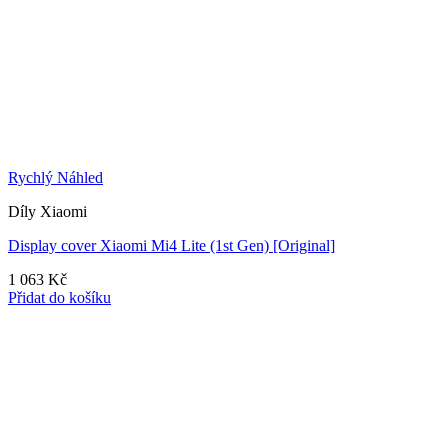
Rychlý Náhled
Díly Xiaomi
Display cover Xiaomi Mi4 Lite (1st Gen) [Original]
1 063
Kč
Přidat do košíku