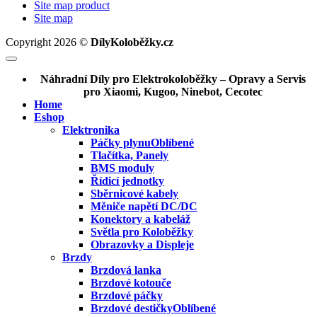
Site map product
Site map
Copyright 2026 ©
DílyKoloběžky.cz
Náhradní Díly pro Elektrokoloběžky – Opravy a Servis
pro Xiaomi, Kugoo, Ninebot, Cecotec
Home
Eshop
Elektronika
Páčky plynu
Tlačítka, Panely
BMS moduly
Řídicí jednotky
Sběrnicové kabely
Měniče napětí DC/DC
Konektory a kabeláž
Světla pro Koloběžky
Obrazovky a Displeje
Brzdy
Brzdová lanka
Brzdové kotouče
Brzdové páčky
Brzdové destičky