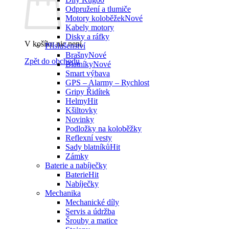
Odpružení a tlumiče
Motory koloběžek
Kabely motory
Disky a ráfky
V košíku nic není.
Příslušenství
Brašny
Zpět do obchodu
Blatníky
Smart výbava
GPS – Alarmy – Rychlost
Gripy Řidítek
Helmy
Kšiltovky
Novinky
Podložky na koloběžky
Reflexní vesty
Sady blatníků
Zámky
Baterie a nabíječky
Baterie
Nabíječky
Mechanika
Mechanické díly
Servis a údržba
Šrouby a matice