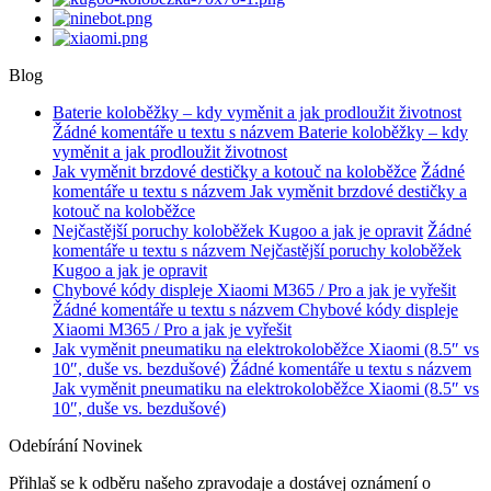
Blog
Baterie koloběžky – kdy vyměnit a jak prodloužit životnost
Žádné komentáře
u textu s názvem Baterie koloběžky – kdy
vyměnit a jak prodloužit životnost
Jak vyměnit brzdové destičky a kotouč na koloběžce
Žádné
komentáře
u textu s názvem Jak vyměnit brzdové destičky a
kotouč na koloběžce
Nejčastější poruchy koloběžek Kugoo a jak je opravit
Žádné
komentáře
u textu s názvem Nejčastější poruchy koloběžek
Kugoo a jak je opravit
Chybové kódy displeje Xiaomi M365 / Pro a jak je vyřešit
Žádné komentáře
u textu s názvem Chybové kódy displeje
Xiaomi M365 / Pro a jak je vyřešit
Jak vyměnit pneumatiku na elektrokoloběžce Xiaomi (8.5″ vs
10″, duše vs. bezdušové)
Žádné komentáře
u textu s názvem
Jak vyměnit pneumatiku na elektrokoloběžce Xiaomi (8.5″ vs
10″, duše vs. bezdušové)
Odebírání Novinek
Přihlaš se k odběru našeho zpravodaje a dostávej oznámení o