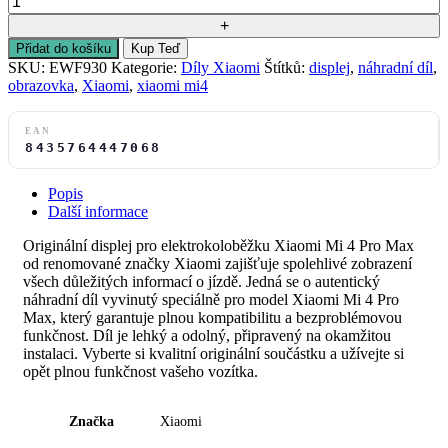
Přidat do košíku
Kup Teď
SKU:
EWF930
Kategorie:
Díly Xiaomi
Štítků:
displej
,
náhradní díl
,
obrazovka
,
Xiaomi
,
xiaomi mi4
EAN
8435764447068
Popis
Další informace
Originální displej pro elektrokoloběžku Xiaomi Mi 4 Pro Max
od renomované značky Xiaomi zajišťuje spolehlivé zobrazení
všech důležitých informací o jízdě. Jedná se o autentický
náhradní díl vyvinutý speciálně pro model Xiaomi Mi 4 Pro
Max, který garantuje plnou kompatibilitu a bezproblémovou
funkčnost. Díl je lehký a odolný, připravený na okamžitou
instalaci. Vyberte si kvalitní originální součástku a užívejte si
opět plnou funkčnost vašeho vozítka.
Značka
Xiaomi