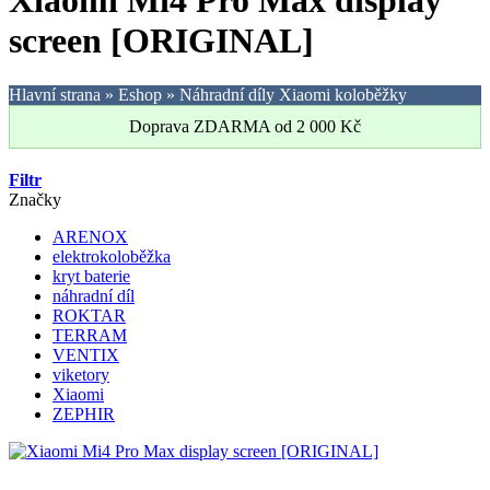
Xiaomi Mi4 Pro Max display
screen [ORIGINAL]
Hlavní strana
»
Eshop
»
Náhradní díly Xiaomi koloběžky
Doprava ZDARMA od
2 000
Kč
Filtr
Značky
ARENOX
elektrokoloběžka
kryt baterie
náhradní díl
ROKTAR
TERRAM
VENTIX
viketory
Xiaomi
ZEPHIR