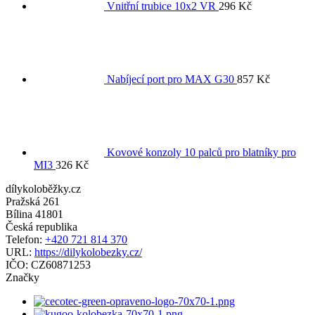
Vnitřní trubice 10x2 VR
296
Kč
Nabíjecí port pro MAX G30
857
Kč
Kovové konzoly 10 palců pro blatníky pro
MI3
326
Kč
dílykoloběžky.cz
Pražská 261
Bílina
41801
Česká republika
Telefon:
+420 721 814 370
URL:
https://dilykolobezky.cz/
IČO:
CZ60871253
Značky