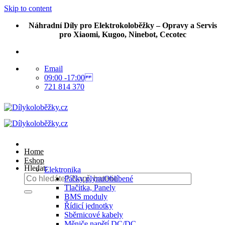
Skip to content
Náhradní Díly pro Elektrokoloběžky – Opravy a Servis
pro Xiaomi, Kugoo, Ninebot, Cecotec
Email
09:00 -17:00
721 814 370
Home
Eshop
Hledat:
Elektronika
Páčky plynu
Tlačítka, Panely
BMS moduly
Řídicí jednotky
Sběrnicové kabely
Měniče napětí DC/DC