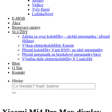
Stojany
Vidlice
Tyče řízení
Ložiska
E-MOB
Akce
Rezervace opravy
SLUŽBY
Záloha za svoz koloběžky – píchlá pneumatika / přezutí
(Bílina)
Výkup elektrokoloběžek Xiaomi
Přezutí koloběžky Vsett 8/9/9+ na plné pneumatiky
Přezutí pneumatik na bezdušové pneumatiky
Výměna duše elektrokoloběžky 8,5 palce
Blog
O Nás
Kontakt
Hledat: