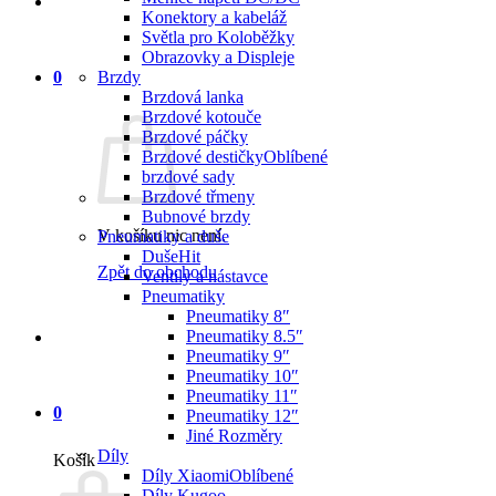
Konektory a kabeláž
Světla pro Koloběžky
Obrazovky a Displeje
0
Brzdy
Brzdová lanka
Brzdové kotouče
Brzdové páčky
Brzdové destičky
brzdové sady
Brzdové třmeny
Bubnové brzdy
V košíku nic není.
Pneumatiky a duše
Duše
Zpět do obchodu
Ventily a nástavce
Pneumatiky
Pneumatiky 8″
Pneumatiky 8.5″
Pneumatiky 9″
Pneumatiky 10″
Pneumatiky 11″
0
Pneumatiky 12″
Jiné Rozměry
Díly
Košík
Díly Xiaomi
Díly Kugoo