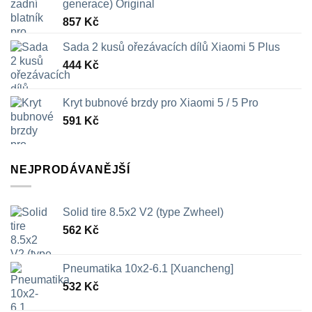
generace) Original
857
Kč
Sada 2 kusů ořezávacích dílů Xiaomi 5 Plus
444
Kč
Kryt bubnové brzdy pro Xiaomi 5 / 5 Pro
591
Kč
NEJPRODÁVANĚJŠÍ
Solid tire 8.5x2 V2 (type Zwheel)
562
Kč
Pneumatika 10x2-6.1 [Xuancheng]
532
Kč