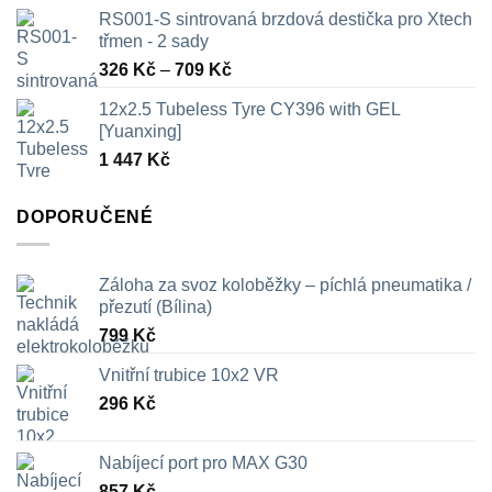
RS001-S sintrovaná brzdová destička pro Xtech
třmen - 2 sady
Rozpětí
326
Kč
–
709
Kč
cen:
12x2.5 Tubeless Tyre CY396 with GEL
326 Kč
[Yuanxing]
až
1 447
Kč
709 Kč
DOPORUČENÉ
Záloha za svoz koloběžky – píchlá pneumatika /
přezutí (Bílina)
799
Kč
Vnitřní trubice 10x2 VR
296
Kč
Nabíjecí port pro MAX G30
857
Kč