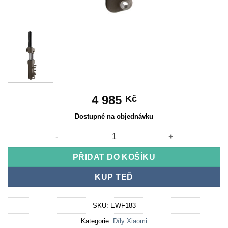
4 985
Kč
Dostupné na objednávku
Xiaomi Mi4 Pro Max Vidlicové Pružení [ORIGINÁL] množství
PŘIDAT DO KOŠÍKU
KUP TEĎ
SKU:
EWF183
Kategorie:
Díly Xiaomi