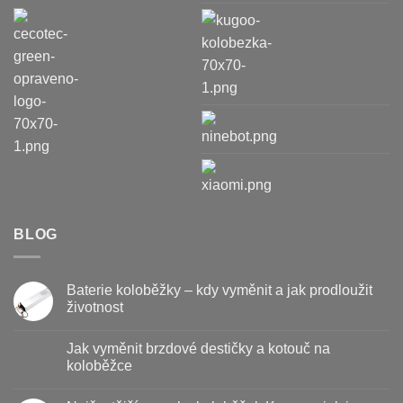
BLOG
Baterie koloběžky – kdy vyměnit a jak prodloužit
životnost
Žádné
komentáře
Jak vyměnit brzdové destičky a kotouč na
u
textu
koloběžce
s
názvem
Žádné
Baterie
komentáře