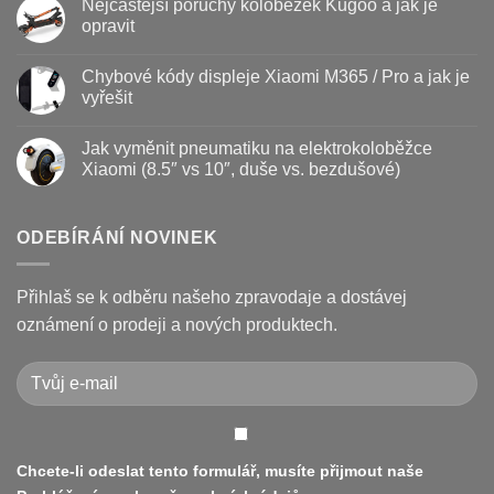
Nejčastější poruchy koloběžek Kugoo a jak je
koloběžky
u
–
textu
opravit
kdy
s
vyměnit
názvem
Žádné
a
Jak
komentáře
Chybové kódy displeje Xiaomi M365 / Pro a jak je
jak
vyměnit
u
prodloužit
brzdové
textu
vyřešit
životnost
destičky
s
a
názvem
Žádné
kotouč
Nejčastější
komentáře
Jak vyměnit pneumatiku na elektrokoloběžce
na
poruchy
u
koloběžce
koloběžek
textu
Xiaomi (8.5″ vs 10″, duše vs. bezdušové)
Kugoo
s
a
názvem
Žádné
jak
Chybové
komentáře
je
kódy
u
opravit
displeje
textu
ODEBÍRÁNÍ NOVINEK
Xiaomi
s
M365
názvem
/
Jak
Pro
vyměnit
Přihlaš se k odběru našeho zpravodaje a dostávej
a
pneumatiku
jak
na
oznámení o prodeji a nových produktech.
je
elektrokoloběžce
vyřešit
Xiaomi
(8.5″
vs
10″,
duše
vs.
bezdušové)
Chcete-li odeslat tento formulář, musíte přijmout naše