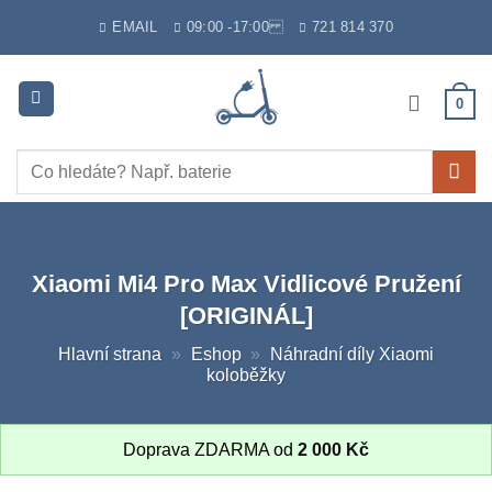
Skip
EMAIL
09:00 -17:00
721 814 370
to
content
0
Hledat:
Xiaomi Mi4 Pro Max Vidlicové Pružení
[ORIGINÁL]
Hlavní strana
»
Eshop
»
Náhradní díly Xiaomi
koloběžky
Doprava ZDARMA od
2 000
Kč