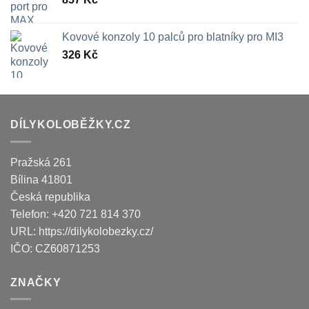
Kovové konzoly 10 palců pro blatníky pro MI3
326
Kč
DÍLYKOLOBĚŽKY.CZ
Pražská 261
Bílina
41801
Česká republika
Telefon:
+420 721 814 370
URL:
https://dilykolobezky.cz/
IČO:
CZ60871253
ZNAČKY