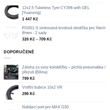
12x2.5 Tubeless Tyre CY396 with GEL
[Yuanxing]
1 447
Kč
RS001-S sintrovaná brzdová destička pro Xtech
třmen - 2 sady
Rozpětí
326
Kč
–
709
Kč
cen:
326 Kč
DOPORUČENÉ
až
709 Kč
Záloha za svoz koloběžky – píchlá pneumatika /
přezutí (Bílina)
799
Kč
Vnitřní trubice 10x2 VR
296
Kč
Nabíjecí port pro MAX G30