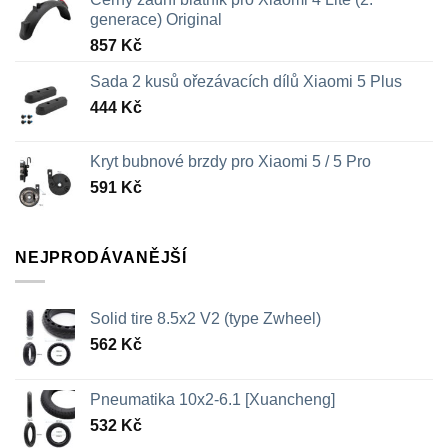
generace) Original
857
Kč
Sada 2 kusů ořezávacích dílů Xiaomi 5 Plus
444
Kč
Kryt bubnové brzdy pro Xiaomi 5 / 5 Pro
591
Kč
NEJPRODÁVANĚJŠÍ
Solid tire 8.5x2 V2 (type Zwheel)
562
Kč
Pneumatika 10x2-6.1 [Xuancheng]
532
Kč