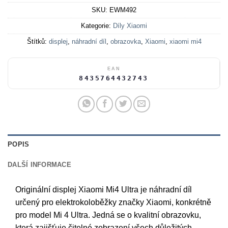
SKU:
EWM492
Kategorie:
Díly Xiaomi
Štítků:
displej
,
náhradní díl
,
obrazovka
,
Xiaomi
,
xiaomi mi4
EAN
8435764432743
POPIS
DALŠÍ INFORMACE
Originální displej Xiaomi Mi4 Ultra je náhradní díl
určený pro elektrokoloběžky značky Xiaomi, konkrétně
pro model Mi 4 Ultra. Jedná se o kvalitní obrazovku,
která zajišťuje čitelné zobrazení všech důležitých