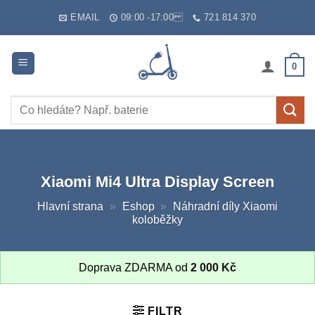
Skip
EMAIL
09:00 -17:00
721 814 370
to
content
0
Hledat:
Xiaomi Mi4 Ultra Display Screen
Hlavní strana
»
Eshop
»
Náhradní díly Xiaomi
koloběžky
Doprava ZDARMA od
2 000
Kč
FILTR