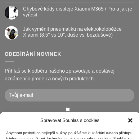
vyměnit
názvem
Žádné
a
Jak
komentáře
Chybové kódy displeje Xiaomi M365 / Pro a jak je
jak
vyměnit
u
prodloužit
brzdové
textu
vyřešit
životnost
destičky
s
a
názvem
Žádné
kotouč
Nejčastější
komentáře
Jak vyměnit pneumatiku na elektrokoloběžce
na
poruchy
u
koloběžce
koloběžek
textu
Xiaomi (8.5″ vs 10″, duše vs. bezdušové)
Kugoo
s
a
názvem
Žádné
jak
Chybové
komentáře
je
kódy
u
opravit
displeje
textu
ODEBÍRÁNÍ NOVINEK
Xiaomi
s
M365
názvem
/
Jak
Pro
vyměnit
Přihlaš se k odběru našeho zpravodaje a dostávej
a
pneumatiku
jak
na
oznámení o prodeji a nových produktech.
je
elektrokoloběžce
vyřešit
Xiaomi
(8.5″
vs
10″,
duše
vs.
bezdušové)
Chcete-li odeslat tento formulář, musíte přijmout naše
Spravovat Souhlas s cookies
Prohlášení o ochraně osobních údajů
Abychom poskytli co nejlepší služby, používáme k ukládání a/nebo přístupu
k informacím o zařízení, technologie jako jsou soubory cookies. Souhlas s