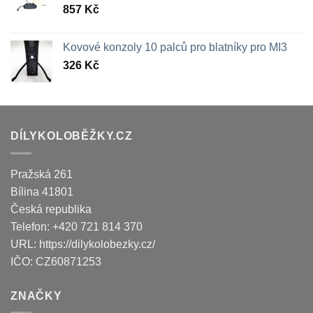
857
Kč
Kovové konzoly 10 palců pro blatníky pro MI3
326
Kč
DÍLYKOLOBĚŽKY.CZ
Pražská 261
Bílina
41801
Česká republika
Telefon:
+420 721 814 370
URL:
https://dilykolobezky.cz/
IČO:
CZ60871253
ZNAČKY