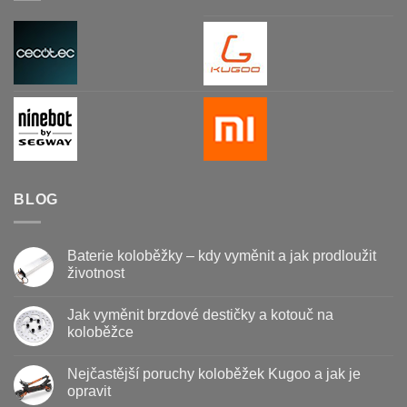
BLOG
Baterie koloběžky – kdy vyměnit a jak prodloužit
životnost
Žádné
komentáře
Jak vyměnit brzdové destičky a kotouč na
u
textu
koloběžce
s
názvem
Žádné
Baterie
komentáře
Nejčastější poruchy koloběžek Kugoo a jak je
koloběžky
u
–
textu
opravit
kdy
s