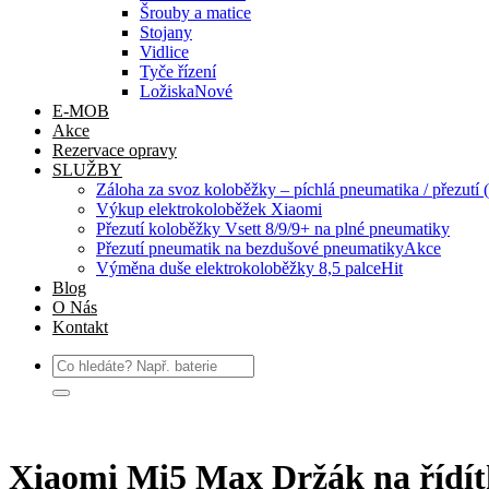
Šrouby a matice
Stojany
Vidlice
Tyče řízení
Ložiska
E-MOB
Akce
Rezervace opravy
SLUŽBY
Záloha za svoz koloběžky – píchlá pneumatika / přezutí (
Výkup elektrokoloběžek Xiaomi
Přezutí koloběžky Vsett 8/9/9+ na plné pneumatiky
Přezutí pneumatik na bezdušové pneumatiky
Výměna duše elektrokoloběžky 8,5 palce
Blog
O Nás
Kontakt
Hledat:
Xiaomi Mi5 Max Držák na říd