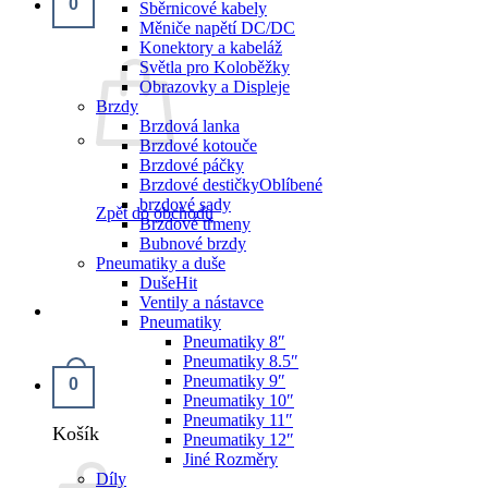
0
Sběrnicové kabely
Měniče napětí DC/DC
Konektory a kabeláž
Světla pro Koloběžky
Obrazovky a Displeje
Brzdy
Brzdová lanka
Brzdové kotouče
Brzdové páčky
Brzdové destičky
brzdové sady
Zpět do obchodu
Brzdové třmeny
Bubnové brzdy
Pneumatiky a duše
Duše
Ventily a nástavce
Pneumatiky
Pneumatiky 8″
Pneumatiky 8.5″
Pneumatiky 9″
0
Pneumatiky 10″
Pneumatiky 11″
Košík
Pneumatiky 12″
Jiné Rozměry
Díly