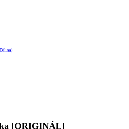
Bílina)
ítka [ORIGINÁL]