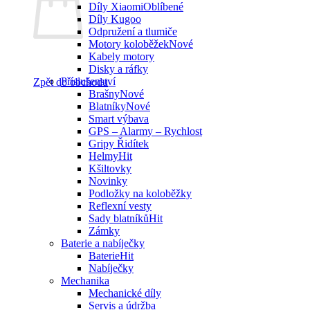
Díly Xiaomi
Díly Kugoo
Odpružení a tlumiče
Motory koloběžek
Kabely motory
Disky a ráfky
Příslušenství
Zpět do obchodu
Brašny
Blatníky
Smart výbava
GPS – Alarmy – Rychlost
Gripy Řidítek
Helmy
Kšiltovky
Novinky
Podložky na koloběžky
Reflexní vesty
Sady blatníků
Zámky
Baterie a nabíječky
Baterie
Nabíječky
Mechanika
Mechanické díly
Servis a údržba