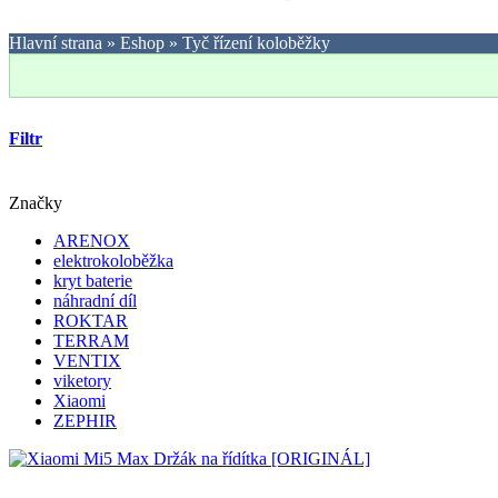
Hlavní strana
»
Eshop
»
Tyč řízení koloběžky
Filtr
Značky
ARENOX
elektrokoloběžka
kryt baterie
náhradní díl
ROKTAR
TERRAM
VENTIX
viketory
Xiaomi
ZEPHIR