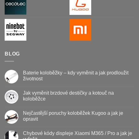
BLOG
Baterie koloběžky – kdy vyměnit a jak prodloužit
životnost
Žádné
komentáře
Jak vyměnit brzdové destičky a kotouč na
u
textu
koloběžce
s
názvem
Žádné
Baterie
komentáře
Nejčastější poruchy koloběžek Kugoo a jak je
koloběžky
u
–
textu
opravit
kdy
s
vyměnit
názvem
Žádné
a
Jak
komentáře
Chybové kódy displeje Xiaomi M365 / Pro a jak je
jak
vyměnit
u
prodloužit
brzdové
textu