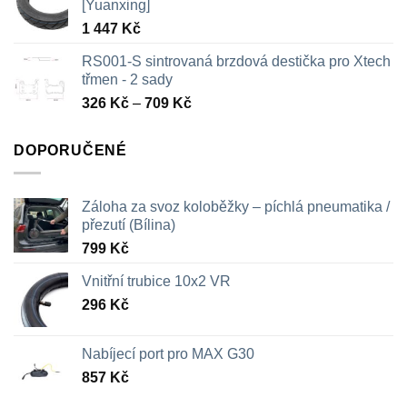
[Yuanxing]
1 447
Kč
RS001-S sintrovaná brzdová destička pro Xtech
třmen - 2 sady
Rozpětí
326
Kč
–
709
Kč
cen:
326 Kč
DOPORUČENÉ
až
709 Kč
Záloha za svoz koloběžky – píchlá pneumatika /
přezutí (Bílina)
799
Kč
Vnitřní trubice 10x2 VR
296
Kč
Nabíjecí port pro MAX G30
857
Kč