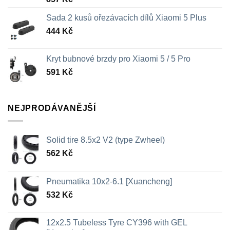
Sada 2 kusů ořezávacích dílů Xiaomi 5 Plus
444
Kč
Kryt bubnové brzdy pro Xiaomi 5 / 5 Pro
591
Kč
NEJPRODÁVANĚJŠÍ
Solid tire 8.5x2 V2 (type Zwheel)
562
Kč
Pneumatika 10x2-6.1 [Xuancheng]
532
Kč
12x2.5 Tubeless Tyre CY396 with GEL