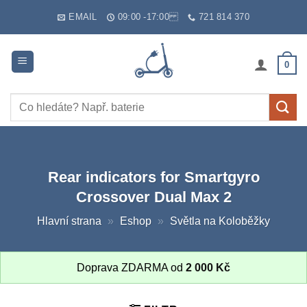
Skip
EMAIL
09:00 -17:00
721 814 370
to
content
0
Hledat:
Rear indicators for Smartgyro
Crossover Dual Max 2
Hlavní strana
»
Eshop
»
Světla na Koloběžky
Doprava ZDARMA od
2 000
Kč