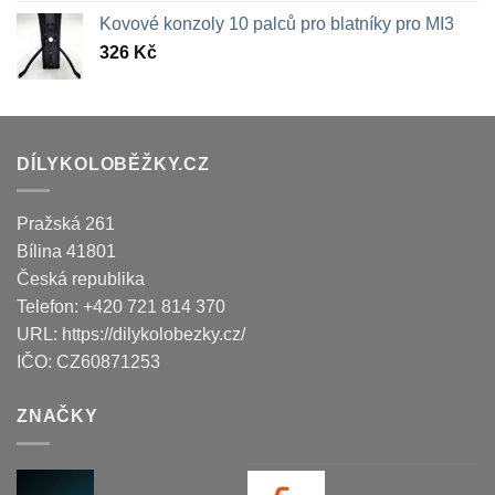
Kovové konzoly 10 palců pro blatníky pro MI3
326
Kč
DÍLYKOLOBĚŽKY.CZ
Pražská 261
Bílina
41801
Česká republika
Telefon:
+420 721 814 370
URL:
https://dilykolobezky.cz/
IČO:
CZ60871253
ZNAČKY