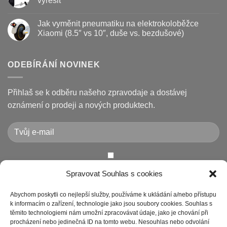
vyřešit
životnost
destičky
s
a
názvem
Žádné
kotouč
Nejčastější
komentáře
Jak vyměnit pneumatiku na elektrokoloběžce
na
poruchy
u
koloběžce
koloběžek
textu
Xiaomi (8.5″ vs 10″, duše vs. bezdušové)
Kugoo
s
a
názvem
Žádné
jak
Chybové
komentáře
je
kódy
u
opravit
displeje
textu
ODEBÍRÁNÍ NOVINEK
Xiaomi
s
M365
názvem
/
Jak
Pro
vyměnit
Přihlaš se k odběru našeho zpravodaje a dostávej
a
pneumatiku
jak
na
oznámení o prodeji a nových produktech.
je
elektrokoloběžce
vyřešit
Xiaomi
(8.5″
vs
10″,
duše
vs.
bezdušové)
Chcete-li odeslat tento formulář, musíte přijmout naše
Spravovat Souhlas s cookies
Prohlášení o ochraně osobních údajů
Abychom poskytli co nejlepší služby, používáme k ukládání a/nebo přístupu
k informacím o zařízení, technologie jako jsou soubory cookies. Souhlas s
těmito technologiemi nám umožní zpracovávat údaje, jako je chování při
procházení nebo jedinečná ID na tomto webu. Nesouhlas nebo odvolání