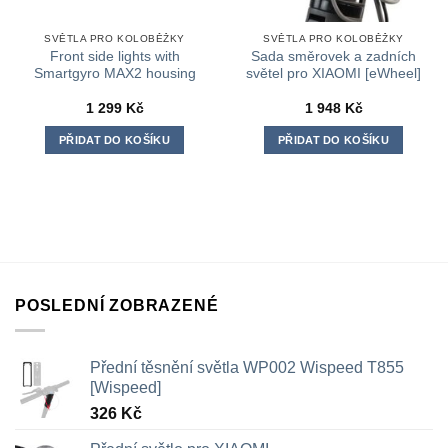
SVĚTLA PRO KOLOBĚŽKY
SVĚTLA PRO KOLOBĚŽKY
Front side lights with
Sada směrovek a zadních
Smartgyro MAX2 housing
světel pro XIAOMI [eWheel]
1 299
Kč
1 948
Kč
PŘIDAT DO KOŠÍKU
PŘIDAT DO KOŠÍKU
POSLEDNÍ ZOBRAZENÉ
Přední těsnění světla WP002 Wispeed T855
[Wispeed]
326
Kč