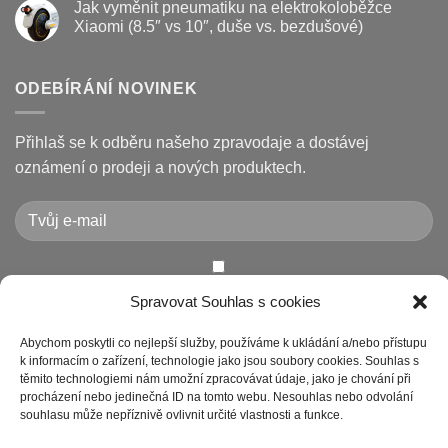
Jak vyměnit pneumatiku na elektrokoloběžce
na
poruchy
u
koloběžce
koloběžek
textu
Xiaomi (8.5″ vs 10″, duše vs. bezdušové)
Kugoo
s
a
názvem
Žádné
jak
Chybové
komentáře
je
kódy
u
opravit
displeje
textu
ODEBÍRÁNÍ NOVINEK
Xiaomi
s
M365
názvem
/
Jak
Pro
vyměnit
Přihlaš se k odběru našeho zpravodaje a dostávej
a
pneumatiku
jak
na
oznámení o prodeji a nových produktech.
je
elektrokoloběžce
vyřešit
Xiaomi
(8.5″
vs
10″,
duše
vs.
bezdušové)
Chcete-li odeslat tento formulář, musíte přijmout naše
Spravovat Souhlas s cookies
Prohlášení o ochraně osobních údajů
Abychom poskytli co nejlepší služby, používáme k ukládání a/nebo přístupu
k informacím o zařízení, technologie jako jsou soubory cookies. Souhlas s
těmito technologiemi nám umožní zpracovávat údaje, jako je chování při
procházení nebo jedinečná ID na tomto webu. Nesouhlas nebo odvolání
souhlasu může nepříznivě ovlivnit určité vlastnosti a funkce.