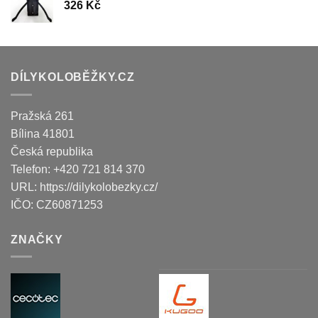
326
Kč
DÍLYKOLOBĚŽKY.CZ
Pražská 261
Bílina
41801
Česká republika
Telefon:
+420 721 814 370
URL:
https://dilykolobezky.cz/
IČO:
CZ60871253
ZNAČKY