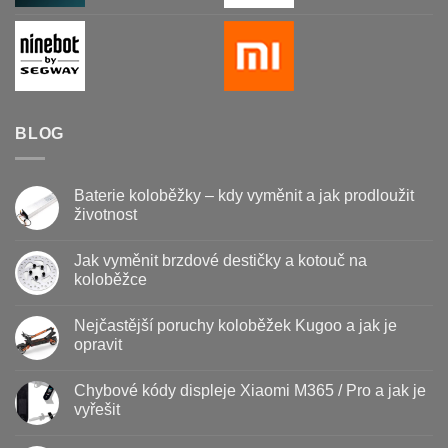
BLOG
Baterie koloběžky – kdy vyměnit a jak prodloužit
životnost
Žádné
komentáře
Jak vyměnit brzdové destičky a kotouč na
u
textu
koloběžce
s
názvem
Žádné
Baterie
komentáře
Nejčastější poruchy koloběžek Kugoo a jak je
koloběžky
u
–
textu
opravit
kdy
s
vyměnit
názvem
Žádné
a
Jak
komentáře
Chybové kódy displeje Xiaomi M365 / Pro a jak je
jak
vyměnit
u
prodloužit
brzdové
textu
vyřešit
životnost
destičky
s
a
názvem
Žádné
kotouč
Nejčastější
komentáře