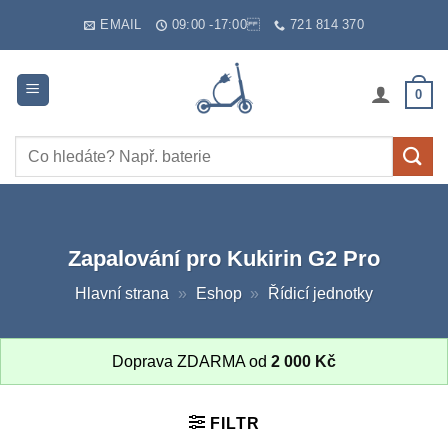
Skip
EMAIL
09:00 -17:00
721 814 370
to
content
0
Hledat:
Zapalování pro Kukirin G2 Pro
Hlavní strana
»
Eshop
»
Řídicí jednotky
Doprava ZDARMA od
2 000
Kč
FILTR