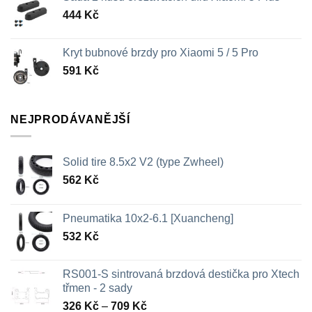
444
Kč
Kryt bubnové brzdy pro Xiaomi 5 / 5 Pro
591
Kč
NEJPRODÁVANĚJŠÍ
Solid tire 8.5x2 V2 (type Zwheel)
562
Kč
Pneumatika 10x2-6.1 [Xuancheng]
532
Kč
RS001-S sintrovaná brzdová destička pro Xtech
třmen - 2 sady
Rozpětí
326
Kč
–
709
Kč