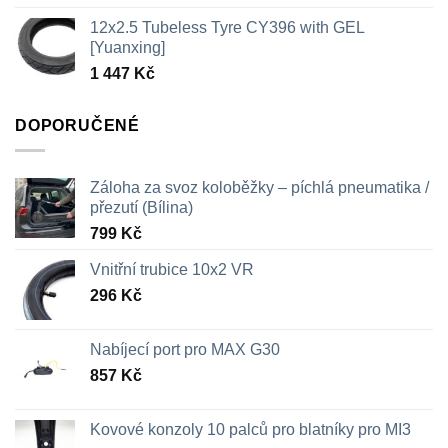
cen:
12x2.5 Tubeless Tyre CY396 with GEL
326 Kč
[Yuanxing]
až
1 447
Kč
709 Kč
DOPORUČENÉ
Záloha za svoz koloběžky – píchlá pneumatika /
přezutí (Bílina)
799
Kč
Vnitřní trubice 10x2 VR
296
Kč
Nabíjecí port pro MAX G30
857
Kč
Kovové konzoly 10 palců pro blatníky pro MI3