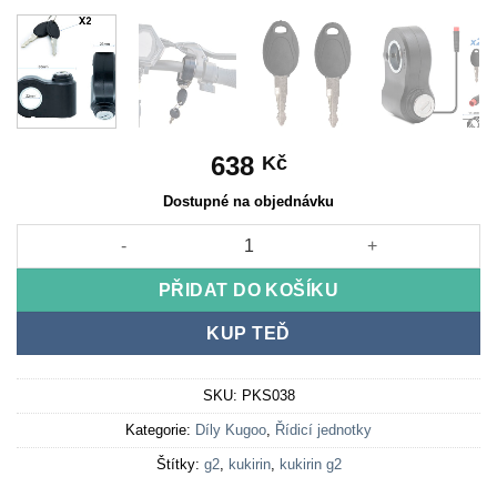
638
Kč
Dostupné na objednávku
Zapalování pro Kukirin G2 Pro množství
PŘIDAT DO KOŠÍKU
KUP TEĎ
SKU:
PKS038
Kategorie:
Díly Kugoo
,
Řídicí jednotky
Štítky:
g2
,
kukirin
,
kukirin g2