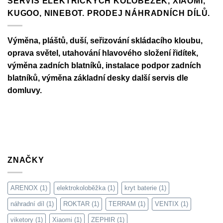
SERVIS ELEKTRICKÝCH KOLOBĚŽEK, XIAOMI,
Xiaomi
s
KUGOO, NINEBOT. PRODEJ NÁHRADNÍCH DÍLŮ.
M365
názvem
/
Jak
Pro
vyměnit
a
pneumatiku
jak
na
Výměna, pláštů, duší, seřizování skládacího kloubu,
je
elektrokoloběžce
vyřešit
Xiaomi
oprava světel, utahování hlavového složení řidítek,
(8.5″
vs
výměna zadních blatníků, instalace podpor zadních
10″,
blatníků, výměna základní desky další servis dle
duše
vs.
domluvy.
bezdušové)
ZNAČKY
ARENOX
(1)
elektrokoloběžka
(1)
kryt baterie
(1)
náhradní díl
(1)
ROKTAR
(1)
TERRAM
(1)
VENTIX
(1)
viketory
(1)
Xiaomi
(1)
ZEPHIR
(1)