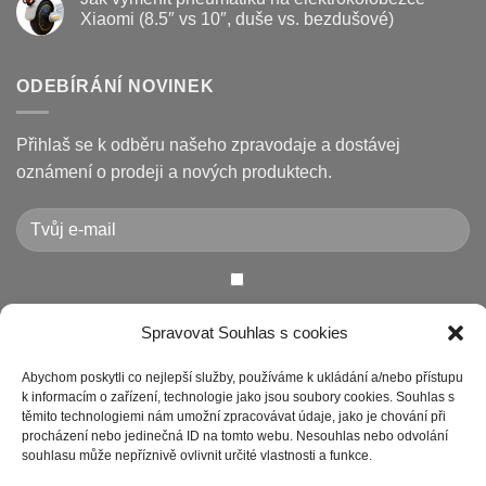
koloběžce
koloběžek
textu
Xiaomi (8.5″ vs 10″, duše vs. bezdušové)
Kugoo
s
a
názvem
Žádné
jak
Chybové
komentáře
je
kódy
u
opravit
displeje
textu
ODEBÍRÁNÍ NOVINEK
Xiaomi
s
M365
názvem
/
Jak
Pro
vyměnit
Přihlaš se k odběru našeho zpravodaje a dostávej
a
pneumatiku
jak
na
oznámení o prodeji a nových produktech.
je
elektrokoloběžce
vyřešit
Xiaomi
(8.5″
vs
10″,
duše
vs.
bezdušové)
Chcete-li odeslat tento formulář, musíte přijmout naše
Spravovat Souhlas s cookies
Prohlášení o ochraně osobních údajů
Abychom poskytli co nejlepší služby, používáme k ukládání a/nebo přístupu
k informacím o zařízení, technologie jako jsou soubory cookies. Souhlas s
těmito technologiemi nám umožní zpracovávat údaje, jako je chování při
procházení nebo jedinečná ID na tomto webu. Nesouhlas nebo odvolání
souhlasu může nepříznivě ovlivnit určité vlastnosti a funkce.