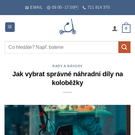
Skip
EMAIL
09:00 -17:00
721 814 370
to
content
0
Hledat:
RADY A NÁVODY
Jak vybrat správné náhradní díly na
koloběžky