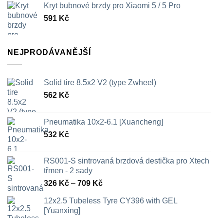
Kryt bubnové brzdy pro Xiaomi 5 / 5 Pro
591
Kč
NEJPRODÁVANĚJŠÍ
Solid tire 8.5x2 V2 (type Zwheel)
562
Kč
Pneumatika 10x2-6.1 [Xuancheng]
532
Kč
RS001-S sintrovaná brzdová destička pro Xtech
třmen - 2 sady
Rozpětí
326
Kč
–
709
Kč
cen:
12x2.5 Tubeless Tyre CY396 with GEL
326 Kč
[Yuanxing]
až