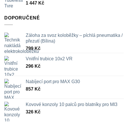
1 447
Kč
709 Kč
DOPORUČENÉ
Záloha za svoz koloběžky – píchlá pneumatika /
přezutí (Bílina)
799
Kč
Vnitřní trubice 10x2 VR
296
Kč
Nabíjecí port pro MAX G30
857
Kč
Kovové konzoly 10 palců pro blatníky pro MI3
326
Kč