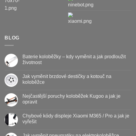
BLOG
Baterie koloběžky – kdy vyměnit a jak prodloužit
životnost
Žádné
komentáře
Jak vyměnit brzdové destičky a kotouč na
u
textu
koloběžce
s
názvem
Žádné
Baterie
komentáře
Nejčastější poruchy koloběžek Kugoo a jak je
koloběžky
u
–
textu
opravit
kdy
s
vyměnit
názvem
Žádné
a
Jak
komentáře
Chybové kódy displeje Xiaomi M365 / Pro a jak je
jak
vyměnit
u
prodloužit
brzdové
textu
vyřešit
životnost
destičky
s
a
názvem
Žádné
kotouč
Nejčastější
komentáře
Jak vyměnit pneumatiku na elektrokoloběžce
na
poruchy
u