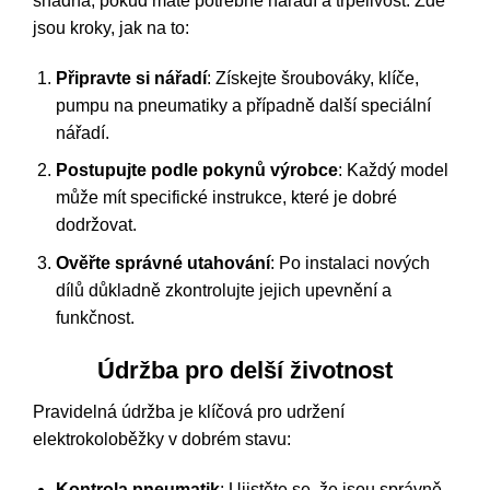
snadná, pokud máte potřebné nářadí a trpělivost. Zde
jsou kroky, jak na to:
Připravte si nářadí
: Získejte šroubováky, klíče,
pumpu na pneumatiky a případně další speciální
nářadí.
Postupujte podle pokynů výrobce
: Každý model
může mít specifické instrukce, které je dobré
dodržovat.
Ověřte správné utahování
: Po instalaci nových
dílů důkladně zkontrolujte jejich upevnění a
funkčnost.
Údržba pro delší životnost
Pravidelná údržba je klíčová pro udržení
elektrokoloběžky v dobrém stavu:
Kontrola pneumatik
: Ujistěte se, že jsou správně