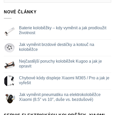
z
rubriky
NOVÉ ČLÁNKY
Baterie koloběžky – kdy vyměnit a jak prodloužit
životnost
Žádné
komentáře
Jak vyměnit brzdové destičky a kotouč na
u
textu
koloběžce
s
názvem
Žádné
Baterie
komentáře
Nejčastější poruchy koloběžek Kugoo a jak je
koloběžky
u
–
textu
opravit
kdy
s
vyměnit
názvem
Žádné
a
Jak
komentáře
Chybové kódy displeje Xiaomi M365 / Pro a jak je
jak
vyměnit
u
prodloužit
brzdové
textu
vyřešit
životnost
destičky
s
a
názvem
Žádné
kotouč
Nejčastější
komentáře
Jak vyměnit pneumatiku na elektrokoloběžce
na
poruchy
u
koloběžce
koloběžek
textu
Xiaomi (8.5″ vs 10″, duše vs. bezdušové)
Kugoo
s
a
názvem
Žádné
jak
Chybové
komentáře
je
kódy
u
opravit
displeje
textu