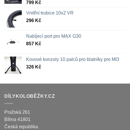
799
Kč
Vnitřní trubice 10x2 VR
296
Kč
Nabíjecí port pro MAX G30
857
Kč
Kovové konzoly 10 palců pro blatníky pro MI3
326
Kč
DÍLYKOLOBĚŽKY.CZ
Pražská 261
Bílina
41801
Česká republika