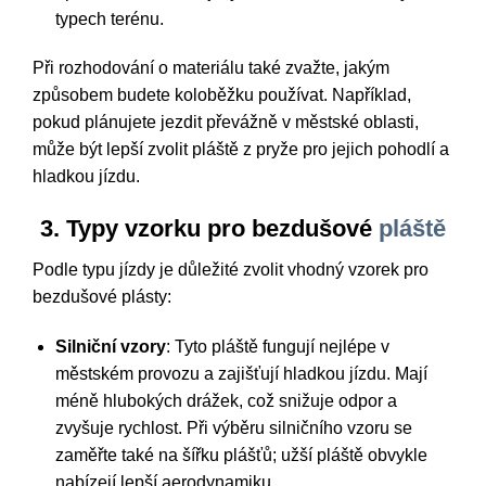
typech terénu.
Při rozhodování o materiálu také zvažte, jakým
způsobem budete koloběžku používat. Například,
pokud plánujete jezdit převážně v městské oblasti,
může být lepší zvolit pláště z pryže pro jejich pohodlí a
hladkou jízdu.
3. Typy vzorku pro bezdušové
pláště
Podle typu jízdy je důležité zvolit vhodný vzorek pro
bezdušové plásty:
Silniční vzory
: Tyto pláště fungují nejlépe v
městském provozu a zajišťují hladkou jízdu. Mají
méně hlubokých drážek, což snižuje odpor a
zvyšuje rychlost. Při výběru silničního vzoru se
zaměřte také na šířku plášťů; užší pláště obvykle
nabízejí lepší aerodynamiku.