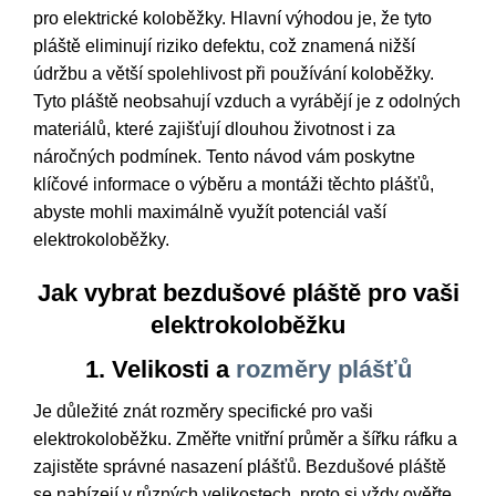
pro elektrické koloběžky. Hlavní výhodou je, že tyto
pláště eliminují riziko defektu, což znamená nižší
údržbu a větší spolehlivost při používání koloběžky.
Tyto pláště neobsahují vzduch a vyrábějí je z odolných
materiálů, které zajišťují dlouhou životnost i za
náročných podmínek. Tento návod vám poskytne
klíčové informace o výběru a montáži těchto plášťů,
abyste mohli maximálně využít potenciál vaší
elektrokoloběžky.
Jak vybrat bezdušové pláště pro vaši
elektrokoloběžku
1. Velikosti a
rozměry plášťů
Je důležité znát rozměry specifické pro vaši
elektrokoloběžku. Změřte vnitřní průměr a šířku ráfku a
zajistěte správné nasazení plášťů. Bezdušové pláště
se nabízejí v různých velikostech, proto si vždy ověřte,