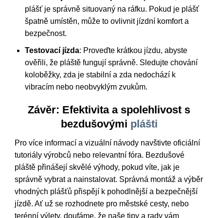
plášť je správně situovaný na ráfku. Pokud je plášť
špatně umístěn, může to ovlivnit jízdní komfort a
bezpečnost.
Testovací jízda
: Proveďte krátkou jízdu, abyste
ověřili, že pláště fungují správně. Sledujte chování
koloběžky, zda je stabilní a zda nedochází k
vibracím nebo neobvyklým zvukům.
Závěr: Efektivita a spolehlivost s
bezdušovými
plášti
Pro více informací a vizuální návody navštivte oficiální
tutoriály výrobců nebo relevantní fóra. Bezdušové
pláště přinášejí skvělé výhody, pokud víte, jak je
správně vybrat a nainstalovat. Správná montáž a výběr
vhodných plášťů přispějí k pohodlnější a bezpečnější
jízdě. Ať už se rozhodnete pro městské cesty, nebo
terénní výlety, doufáme, že naše tipy a rady vám