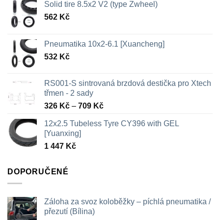
Solid tire 8.5x2 V2 (type Zwheel)
562
Kč
Pneumatika 10x2-6.1 [Xuancheng]
532
Kč
RS001-S sintrovaná brzdová destička pro Xtech
třmen - 2 sady
Rozpětí
326
Kč
–
709
Kč
cen:
12x2.5 Tubeless Tyre CY396 with GEL
326 Kč
[Yuanxing]
až
1 447
Kč
709 Kč
DOPORUČENÉ
Záloha za svoz koloběžky – píchlá pneumatika /
přezutí (Bílina)