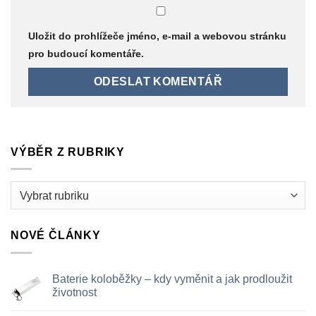
Uložit do prohlížeče jméno, e-mail a webovou stránku
pro budoucí komentáře.
VÝBĚR Z RUBRIKY
Výběr
z
rubriky
NOVÉ ČLÁNKY
Baterie koloběžky – kdy vyměnit a jak prodloužit
životnost
Žádné
komentáře