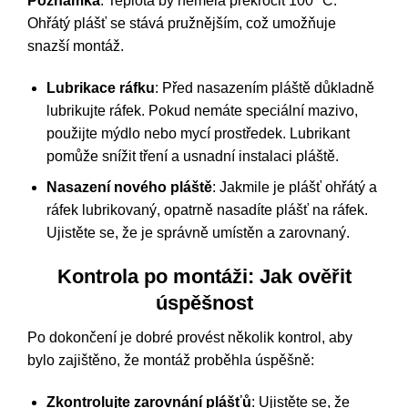
Poznámka
: Teplota by neměla překročit 100 °C.
Ohřátý plášť se stává pružnějším, což umožňuje
snazší montáž.
Lubrikace ráfku
: Před nasazením pláště důkladně
lubrikujte ráfek. Pokud nemáte speciální mazivo,
použijte mýdlo nebo mycí prostředek. Lubrikant
pomůže snížit tření a usnadní instalaci pláště.
Nasazení nového pláště
: Jakmile je plášť ohřátý a
ráfek lubrikovaný, opatrně nasadíte plášť na ráfek.
Ujistěte se, že je správně umístěn a zarovnaný.
Kontrola po montáži: Jak ověřit
úspěšnost
Po dokončení je dobré provést několik kontrol, aby
bylo zajištěno, že montáž proběhla úspěšně:
Zkontrolujte zarovnání plášťů
: Ujistěte se, že