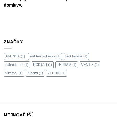
vs.
domluvy.
bezdušové)
ZNAČKY
ARENOX
(1)
elektrokoloběžka
(1)
kryt baterie
(1)
náhradní díl
(1)
ROKTAR
(1)
TERRAM
(1)
VENTIX
(1)
viketory
(1)
Xiaomi
(1)
ZEPHIR
(1)
NEJNOVĚJŠÍ