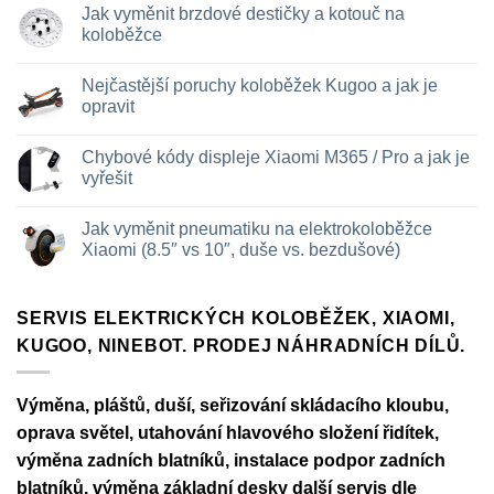
Jak vyměnit brzdové destičky a kotouč na
u
textu
koloběžce
s
názvem
Žádné
Baterie
komentáře
Nejčastější poruchy koloběžek Kugoo a jak je
koloběžky
u
–
textu
opravit
kdy
s
vyměnit
názvem
Žádné
a
Jak
komentáře
Chybové kódy displeje Xiaomi M365 / Pro a jak je
jak
vyměnit
u
prodloužit
brzdové
textu
vyřešit
životnost
destičky
s
a
názvem
Žádné
kotouč
Nejčastější
komentáře
Jak vyměnit pneumatiku na elektrokoloběžce
na
poruchy
u
koloběžce
koloběžek
textu
Xiaomi (8.5″ vs 10″, duše vs. bezdušové)
Kugoo
s
a
názvem
Žádné
jak
Chybové
komentáře
je
kódy
u
opravit
displeje
textu
SERVIS ELEKTRICKÝCH KOLOBĚŽEK, XIAOMI,
Xiaomi
s
KUGOO, NINEBOT. PRODEJ NÁHRADNÍCH DÍLŮ.
M365
názvem
/
Jak
Pro
vyměnit
a
pneumatiku
jak
na
Výměna, pláštů, duší, seřizování skládacího kloubu,
je
elektrokoloběžce
vyřešit
Xiaomi
oprava světel, utahování hlavového složení řidítek,
(8.5″
vs
výměna zadních blatníků, instalace podpor zadních
10″,
blatníků, výměna základní desky další servis dle
duše