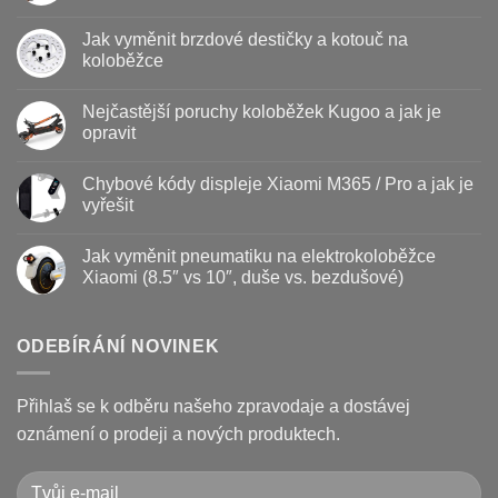
Žádné
komentáře
Jak vyměnit brzdové destičky a kotouč na
u
textu
koloběžce
s
názvem
Žádné
Baterie
komentáře
Nejčastější poruchy koloběžek Kugoo a jak je
koloběžky
u
–
textu
opravit
kdy
s
vyměnit
názvem
Žádné
a
Jak
komentáře
Chybové kódy displeje Xiaomi M365 / Pro a jak je
jak
vyměnit
u
prodloužit
brzdové
textu
vyřešit
životnost
destičky
s
a
názvem
Žádné
kotouč
Nejčastější
komentáře
Jak vyměnit pneumatiku na elektrokoloběžce
na
poruchy
u
koloběžce
koloběžek
textu
Xiaomi (8.5″ vs 10″, duše vs. bezdušové)
Kugoo
s
a
názvem
Žádné
jak
Chybové
komentáře
je
kódy
u
opravit
displeje
textu
ODEBÍRÁNÍ NOVINEK
Xiaomi
s
M365
názvem
/
Jak
Pro
vyměnit
Přihlaš se k odběru našeho zpravodaje a dostávej
a
pneumatiku
jak
na
oznámení o prodeji a nových produktech.
je
elektrokoloběžce
vyřešit
Xiaomi
(8.5″
vs