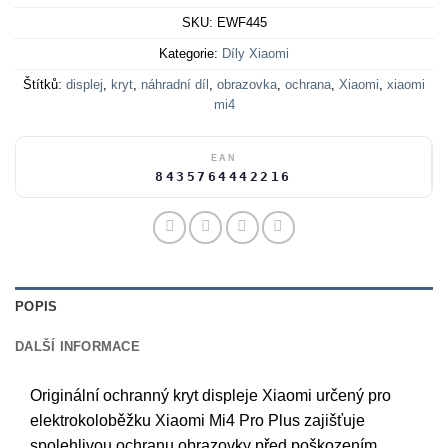
SKU:
EWF445
Kategorie:
Díly Xiaomi
Štítků:
displej
,
kryt
,
náhradní díl
,
obrazovka
,
ochrana
,
Xiaomi
,
xiaomi
mi4
EAN
8435764442216
POPIS
DALŠÍ INFORMACE
Originální ochranný kryt displeje Xiaomi určený pro
elektrokoloběžku Xiaomi Mi4 Pro Plus zajišťuje
spolehlivou ochranu obrazovky před poškozením,