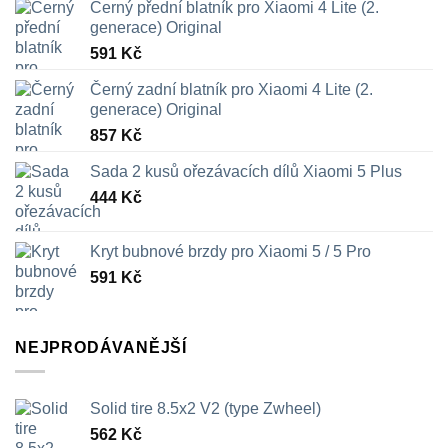
Černý přední blatník pro Xiaomi 4 Lite (2.
generace) Original
591
Kč
Černý zadní blatník pro Xiaomi 4 Lite (2.
generace) Original
857
Kč
Sada 2 kusů ořezávacích dílů Xiaomi 5 Plus
444
Kč
Kryt bubnové brzdy pro Xiaomi 5 / 5 Pro
591
Kč
NEJPRODÁVANĚJŠÍ
Solid tire 8.5x2 V2 (type Zwheel)
562
Kč