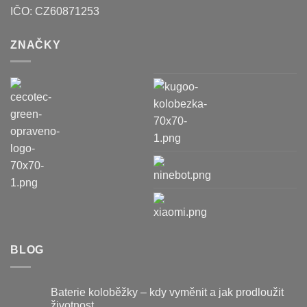
IČO:
CZ60871253
ZNAČKY
BLOG
Baterie koloběžky – kdy vyměnit a jak prodloužit
životnost