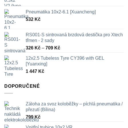
Pneumatika 10x2-6.1 [Xuancheng]
532
Kč
RS001-S sintrovaná brzdová destička pro Xtech
třmen - 2 sady
Rozpětí
326
Kč
–
709
Kč
cen:
12x2.5 Tubeless Tyre CY396 with GEL
326 Kč
[Yuanxing]
až
1 447
Kč
709 Kč
DOPORUČENÉ
Záloha za svoz koloběžky – píchlá pneumatika /
přezutí (Bílina)
799
Kč
Vnitřní trubice 10x2 VR