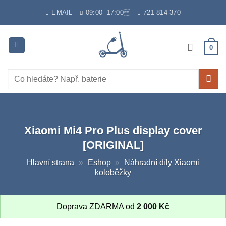
Skip
EMAIL
09:00 -17:00
721 814 370
to
content
0
Hledat:
Xiaomi Mi4 Pro Plus display cover
[ORIGINAL]
Hlavní strana
»
Eshop
»
Náhradní díly Xiaomi
koloběžky
Doprava ZDARMA od
2 000
Kč