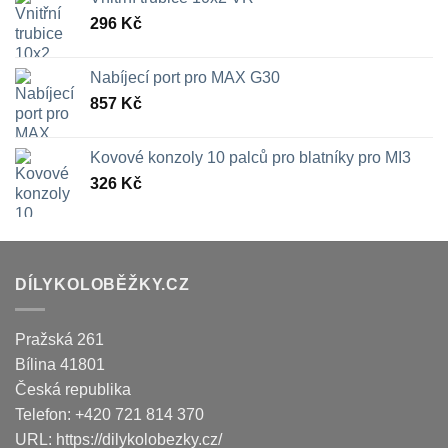
296
Kč
Nabíjecí port pro MAX G30
857
Kč
Kovové konzoly 10 palců pro blatníky pro MI3
326
Kč
DÍLYKOLOBĚŽKY.CZ
Pražská 261
Bílina
41801
Česká republika
Telefon:
+420 721 814 370
URL:
https://dilykolobezky.cz/