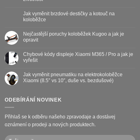
Žádné
komentáře
Jak vyměnit brzdové destičky a kotouč na
u
textu
koloběžce
s
názvem
Žádné
Baterie
komentáře
Nejčastější poruchy koloběžek Kugoo a jak je
koloběžky
u
–
textu
opravit
kdy
s
vyměnit
názvem
Žádné
a
Jak
komentáře
Chybové kódy displeje Xiaomi M365 / Pro a jak je
jak
vyměnit
u
prodloužit
brzdové
textu
vyřešit
životnost
destičky
s
a
názvem
Žádné
kotouč
Nejčastější
komentáře
Jak vyměnit pneumatiku na elektrokoloběžce
na
poruchy
u
koloběžce
koloběžek
textu
Xiaomi (8.5″ vs 10″, duše vs. bezdušové)
Kugoo
s
a
názvem
Žádné
jak
Chybové
komentáře
je
kódy
u
opravit
displeje
textu
ODEBÍRÁNÍ NOVINEK
Xiaomi
s
M365
názvem
/
Jak
Pro
vyměnit
Přihlaš se k odběru našeho zpravodaje a dostávej
a
pneumatiku
jak
na
oznámení o prodeji a nových produktech.
je
elektrokoloběžce
vyřešit
Xiaomi
(8.5″
vs