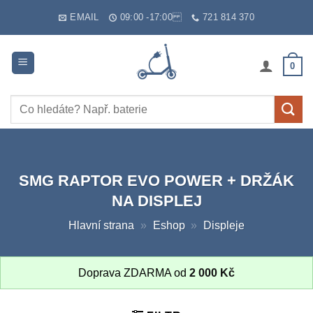
Skip
EMAIL
09:00 -17:00
721 814 370
to
content
0
Hledat:
SMG RAPTOR EVO POWER + DRŽÁK
NA DISPLEJ
Hlavní strana
»
Eshop
»
Displeje
Doprava ZDARMA od
2 000
Kč