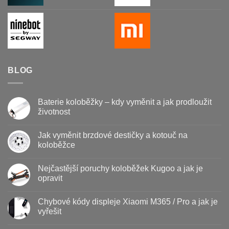
BLOG
Baterie koloběžky – kdy vyměnit a jak prodloužit
životnost
Žádné
komentáře
Jak vyměnit brzdové destičky a kotouč na
u
textu
koloběžce
s
názvem
Žádné
Baterie
komentáře
Nejčastější poruchy koloběžek Kugoo a jak je
koloběžky
u
–
textu
opravit
kdy
s
vyměnit
názvem
Žádné
a
Jak
komentáře
Chybové kódy displeje Xiaomi M365 / Pro a jak je
jak
vyměnit
u
prodloužit
brzdové
textu
vyřešit
životnost
destičky
s
a
názvem
Žádné
kotouč
Nejčastější
komentáře