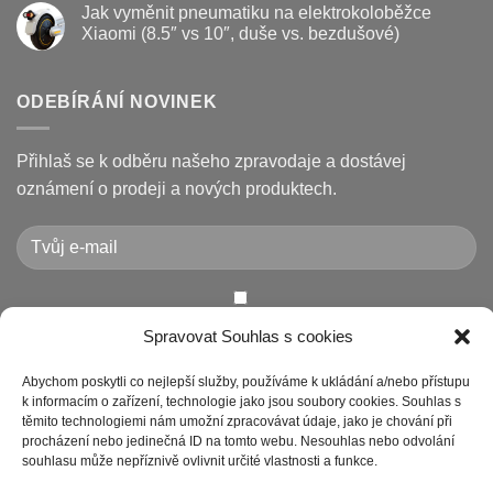
Jak vyměnit pneumatiku na elektrokoloběžce
na
poruchy
u
koloběžce
koloběžek
textu
Xiaomi (8.5″ vs 10″, duše vs. bezdušové)
Kugoo
s
a
názvem
Žádné
jak
Chybové
komentáře
je
kódy
u
opravit
displeje
textu
ODEBÍRÁNÍ NOVINEK
Xiaomi
s
M365
názvem
/
Jak
Pro
vyměnit
Přihlaš se k odběru našeho zpravodaje a dostávej
a
pneumatiku
jak
na
oznámení o prodeji a nových produktech.
je
elektrokoloběžce
vyřešit
Xiaomi
(8.5″
vs
10″,
duše
vs.
bezdušové)
Chcete-li odeslat tento formulář, musíte přijmout naše
Spravovat Souhlas s cookies
Prohlášení o ochraně osobních údajů
Abychom poskytli co nejlepší služby, používáme k ukládání a/nebo přístupu
k informacím o zařízení, technologie jako jsou soubory cookies. Souhlas s
těmito technologiemi nám umožní zpracovávat údaje, jako je chování při
procházení nebo jedinečná ID na tomto webu. Nesouhlas nebo odvolání
souhlasu může nepříznivě ovlivnit určité vlastnosti a funkce.