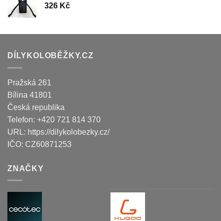
326
Kč
DÍLYKOLOBĚŽKY.CZ
Pražská 261
Bílina
41801
Česká republika
Telefon:
+420 721 814 370
URL:
https://dilykolobezky.cz/
IČO:
CZ60871253
ZNAČKY