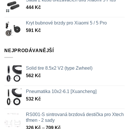
444
Kč
Kryt bubnové brzdy pro Xiaomi 5 / 5 Pro
591
Kč
NEJPRODÁVANĚJŠÍ
Solid tire 8.5x2 V2 (type Zwheel)
562
Kč
Pneumatika 10x2-6.1 [Xuancheng]
532
Kč
RS001-S sintrovaná brzdová destička pro Xtech
třmen - 2 sady
Rozpětí
326
Kč
–
709
Kč