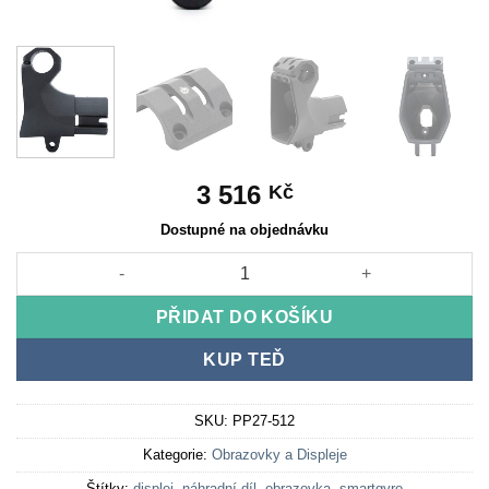
3 516
Kč
Dostupné na objednávku
SMG RAPTOR EVO POWER + DRŽÁK NA DISPLEJ množství
PŘIDAT DO KOŠÍKU
KUP TEĎ
SKU:
PP27-512
Kategorie:
Obrazovky a Displeje
Štítky:
displej
,
náhradní díl
,
obrazovka
,
smartgyro