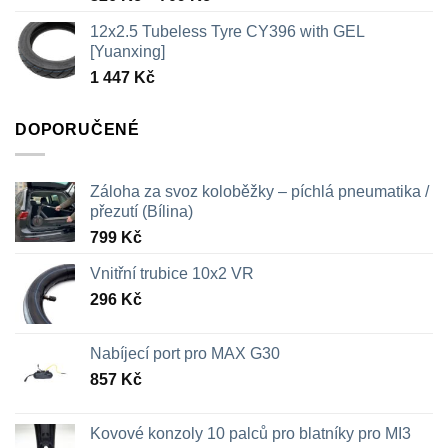
cen:
12x2.5 Tubeless Tyre CY396 with GEL
326 Kč
[Yuanxing]
až
1 447
Kč
709 Kč
DOPORUČENÉ
Záloha za svoz koloběžky – píchlá pneumatika /
přezutí (Bílina)
799
Kč
Vnitřní trubice 10x2 VR
296
Kč
Nabíjecí port pro MAX G30
857
Kč
Kovové konzoly 10 palců pro blatníky pro MI3